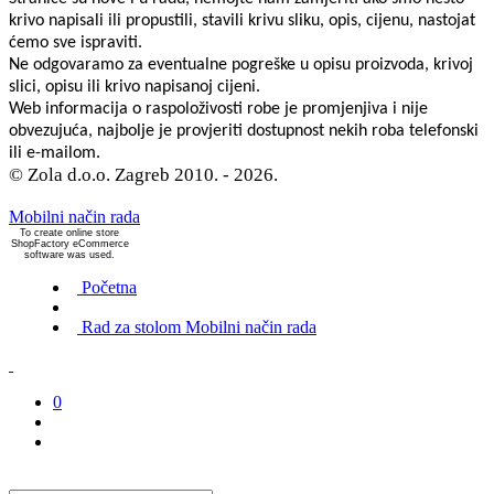
krivo napisali ili propustili, stavili krivu sliku, opis, cijenu, nastojat
ćemo sve ispraviti.
Ne odgovaramo za eventualne pogreške u opisu proizvoda, krivoj
slici, opisu ili krivo napisanoj cijeni.
Web informacija o raspoloživosti robe je promjenjiva i nije
obvezujuća, najbolje je provjeriti dostupnost nekih roba telefonski
ili e-mailom.
© Zola d.o.o. Zagreb 2010. - 2026.
Mobilni način rada
To create online store
ShopFactory eCommerce
software was used.
Početna
Rad za stolom
Mobilni način rada
0