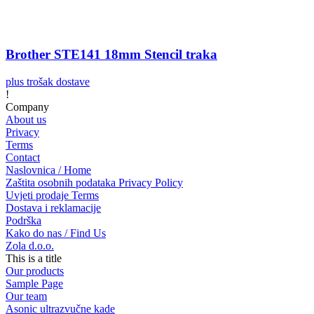
Brother STE141 18mm Stencil traka
plus trošak dostave
!
Company
About us
Privacy
Terms
Contact
Naslovnica / Home
Zaštita osobnih podataka Privacy Policy
Uvjeti prodaje Terms
Dostava i reklamacije
Podrška
Kako do nas / Find Us
Zola d.o.o.
This is a title
Our products
Sample Page
Our team
Asonic ultrazvučne kade