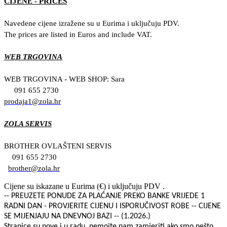
CIJENE - PRICES
Navedene cijene izražene su u Eurima i uključuju PDV.
The prices are listed in Euros and include VAT.
WEB TRGOVINA
WEB TRGOVINA - WEB SHOP: Sara
091 655 2730
prodaja1@zola.hr
ZOLA SERVIS
BROTHER OVLAŠTENI SERVIS
091 655 2730
brother@zola.hr
Cijene su iskazane u Eurima (€) i uključuju PDV .
-- PREUZETE PONUDE ZA PLAĆANJE PREKO BANKE VRIJEDE 1
RADNI DAN - PROVJERITE CIJENU I ISPORUČIVOST ROBE -- CIJENE
SE MIJENJAJU NA DNEVNOJ BAZI -- (1.2026.)
Stranice su nove i u radu, nemojte nam zamjeriti ako smo nešto