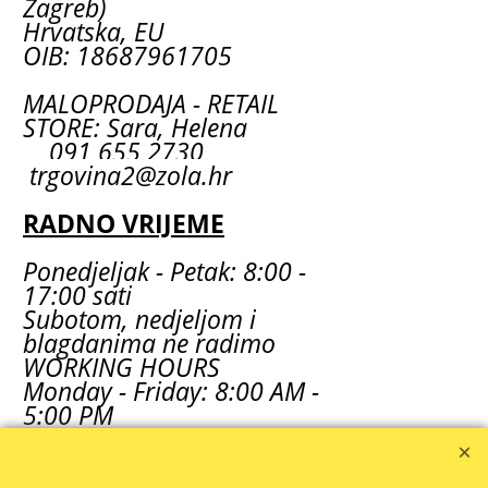
Zagreb)
Hrvatska, EU
OIB: 18687961705
MALOPRODAJA - RETAIL
STORE: Sara, Helena
091 655 2730
trgovina2@zola.hr
RADNO VRIJEME
Ponedjeljak - Petak: 8:00 -
17:00 sati
Subotom, nedjeljom i
blagdanima ne radimo
WORKING HOURS
Monday - Friday: 8:00 AM -
5:00 PM
We are closed on
Saturday, Sunday and