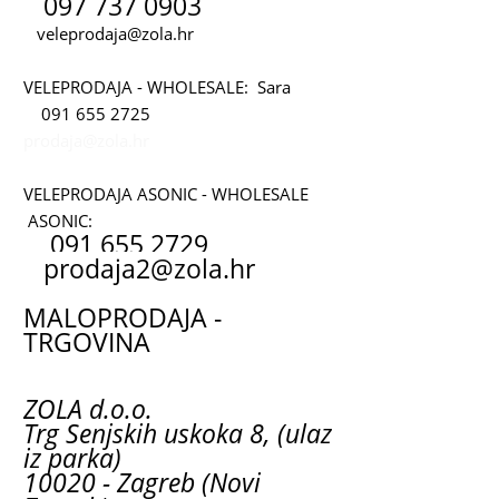
097 737 0903
veleprodaja@zola.hr
VELEPRODAJA - WHOLESALE: Sara
091 655 2725
prodaja@zola.hr
VELEPRODAJA ASONIC - WHOLESALE
ASONIC:
091 655 2729
prodaja2@zola.hr
MALOPRODAJA -
TRGOVINA
ZOLA d.o.o.
Trg Senjskih uskoka 8, (ulaz
iz parka)
10020 - Zagreb (Novi