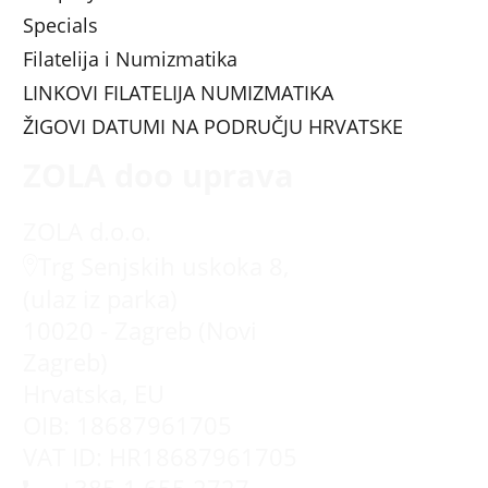
Specials
Filatelija i Numizmatika
LINKOVI FILATELIJA NUMIZMATIKA
ŽIGOVI DATUMI NA PODRUČJU HRVATSKE
ZOLA doo uprava
ZOLA d.o.o.
Trg Senjskih uskoka 8,
(ulaz iz parka)
10020 - Zagreb (Novi
Zagreb)
Hrvatska, EU
OIB: 18687961705
VAT ID: HR18687961705