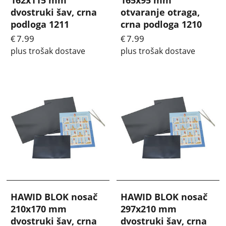
162x115 mm
165x95 mm
dvostruki šav, crna
otvaranje otraga,
podloga 1211
crna podloga 1210
7.99
7.99
€
€
plus trošak dostave
plus trošak dostave
HAWID BLOK nosač
HAWID BLOK nosač
210x170 mm
297x210 mm
dvostruki šav, crna
dvostruki šav, crna