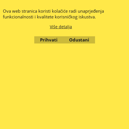
SERVIS
091 655 2730
Ova web stranica koristi kolačiće radi unaprjeđenja
brother@zola.hr
funkcionalnosti i kvalitete korisničkog iskustva.
Više detalja
Prihvati
Odustani
Cijene su iskazane u Eurima (€) i uključuju PDV .
-- PREUZETE PONUDE ZA PLAĆANJE PREKO BANKE VRIJEDE 1
RADNI DAN - PROVJERITE CIJENU I ISPORUČIVOST ROBE --
CIJENE SE MIJENJAJU NA DNEVNOJ BAZI -- (1.2026.)
Stranice su nove i u radu, nemojte nam zamjeriti ako smo nešto
krivo napisali ili propustili, stavili krivu sliku, opis, cijenu, nastojat
ćemo sve ispraviti.
Ne odgovaramo za eventualne pogreške u opisu proizvoda, krivoj
slici, opisu ili krivo napisanoj cijeni.
Web informacija o raspoloživosti robe je promjenjiva i nije
obvezujuća, najbolje je provjeriti dostupnost nekih roba telefonski
ili e-mailom.
© Zola d.o.o. Zagreb 2010. - 2026.