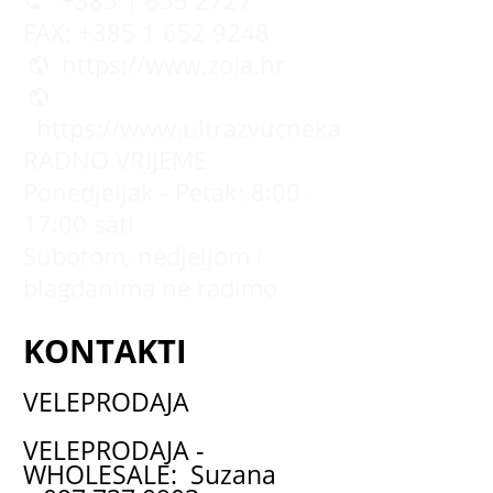
+385 1 655 2727
FAX: +385 1 652 9248
https://www.zola.hr
https://www.ultrazvucnekade.com.hr
RADNO VRIJEME
Ponedjeljak - Petak: 8:00 -
17:00 sati
Subotom, nedjeljom i
blagdanima ne radimo
KONTAKTI
VELEPRODAJA
VELEPRODAJA -
WHOLESALE: Suzana