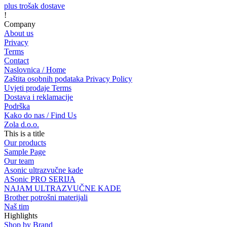
plus trošak dostave
!
Company
About us
Privacy
Terms
Contact
Naslovnica / Home
Zaštita osobnih podataka Privacy Policy
Uvjeti prodaje Terms
Dostava i reklamacije
Podrška
Kako do nas / Find Us
Zola d.o.o.
This is a title
Our products
Sample Page
Our team
Asonic ultrazvučne kade
ASonic PRO SERIJA
NAJAM ULTRAZVUČNE KADE
Brother potrošni materijali
Naš tim
Highlights
Shop by Brand