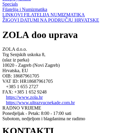
Specials
Filatelija i Numizmatika
LINKOVI FILATELIJA NUMIZMATIKA
ŽIGOVI DATUMI NA PODRUČJU HRVATSKE
ZOLA doo uprava
ZOLA d.o.o.
Trg Senjskih uskoka 8,
(ulaz iz parka)
10020 - Zagreb (Novi Zagreb)
Hrvatska, EU
OIB: 18687961705
VAT ID: HR18687961705
+385 1 655 2727
FAX: +385 1 652 9248
https://www.zola.hr
https://www.ultrazvucnekade.com.hr
RADNO VRIJEME
Ponedjeljak - Petak: 8:00 - 17:00 sati
Subotom, nedjeljom i blagdanima ne radimo
KONTAKTI