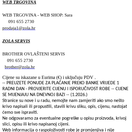
WEB TRGOVINA
WEB TRGOVINA - WEB SHOP: Sara
091 655 2730
prodaja1@zola.hr
ZOLA SERVIS
BROTHER OVLAŠTENI SERVIS
091 655 2730
brother@zola.hr
Cijene su iskazane u Eurima (€) i uključuju PDV .
-- PREUZETE PONUDE ZA PLAĆANJE PREKO BANKE VRIJEDE 1
RADNI DAN - PROVJERITE CIJENU I ISPORUČIVOST ROBE -- CIJENE
SE MIJENJAJU NA DNEVNOJ BAZI -- (1.2026.)
Stranice su nove i u radu, nemojte nam zamjeriti ako smo nešto
krivo napisali ili propustili, stavili krivu sliku, opis, cijenu, nastojat
ćemo sve ispraviti.
Ne odgovaramo za eventualne pogreške u opisu proizvoda, krivoj
slici, opisu ili krivo napisanoj cijeni.
Web informacija o raspoloživosti robe je promjenjiva i nije