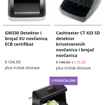
GW330 Detektor i
Cashtester CT 433 SD
brojač EU novčanica,
detektor
ECB certifikat
krivotvorenih
novčanica i brojač
novčanica
104.99
€
€
140.50
115.50
€
plus trošak dostave
plus trošak dostave
S POVEĆALOM !