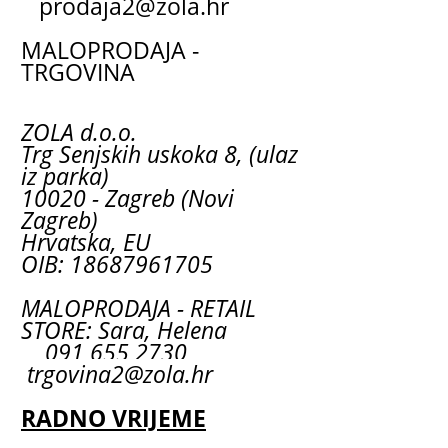
prodaja2@zola.hr
MALOPRODAJA -
TRGOVINA
ZOLA d.o.o.
Trg Senjskih uskoka 8, (ulaz
iz parka)
10020 - Zagreb (Novi
Zagreb)
Hrvatska, EU
OIB: 18687961705
MALOPRODAJA - RETAIL
STORE: Sara, Helena
091 655 2730
trgovina2@zola.hr
RADNO VRIJEME