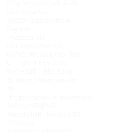
Trg Senjskih uskoka 8,
(ulaz iz parka)
10020 - Zagreb (Novi
Zagreb)
Hrvatska, EU
OIB: 18687961705
VAT ID: HR18687961705
+385 1 655 2727
FAX: +385 1 652 9248
https://www.zola.hr
https://www.ultrazvucnekade.com.hr
RADNO VRIJEME
Ponedjeljak - Petak: 8:00 -
17:00 sati
Subotom, nedjeljom i