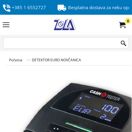
+385 1 6552727
Besplatna dostava za neku op
0
Početna
DETEKTOR EURO NOVČANICA