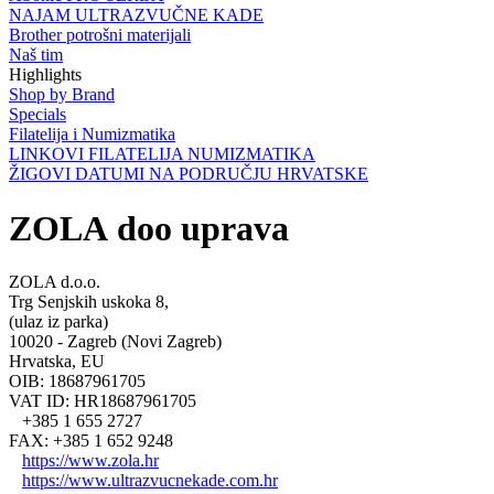
NAJAM ULTRAZVUČNE KADE
Brother potrošni materijali
Naš tim
Highlights
Shop by Brand
Specials
Filatelija i Numizmatika
LINKOVI FILATELIJA NUMIZMATIKA
ŽIGOVI DATUMI NA PODRUČJU HRVATSKE
ZOLA doo uprava
ZOLA d.o.o.
Trg Senjskih uskoka 8,
(ulaz iz parka)
10020 - Zagreb (Novi Zagreb)
Hrvatska, EU
OIB: 18687961705
VAT ID: HR18687961705
+385 1 655 2727
FAX: +385 1 652 9248
https://www.zola.hr
https://www.ultrazvucnekade.com.hr