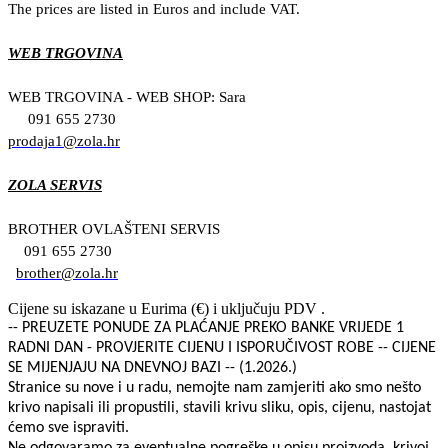
The prices are listed in Euros and include VAT.
WEB TRGOVINA
WEB TRGOVINA - WEB SHOP: Sara
091 655 2730
prodaja1@zola.hr
ZOLA SERVIS
BROTHER OVLAŠTENI SERVIS
091 655 2730
brother@zola.hr
Cijene su iskazane u Eurima (€) i uključuju PDV .
-- PREUZETE PONUDE ZA PLAĆANJE PREKO BANKE VRIJEDE 1
RADNI DAN - PROVJERITE CIJENU I ISPORUČIVOST ROBE -- CIJENE
SE MIJENJAJU NA DNEVNOJ BAZI -- (1.2026.)
Stranice su nove i u radu, nemojte nam zamjeriti ako smo nešto
krivo napisali ili propustili, stavili krivu sliku, opis, cijenu, nastojat
ćemo sve ispraviti.
Ne odgovaramo za eventualne pogreške u opisu proizvoda, krivoj