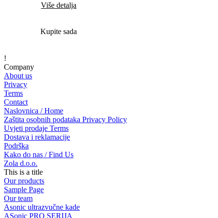
Više detalja
Kupite sada
!
Company
About us
Privacy
Terms
Contact
Naslovnica / Home
Zaštita osobnih podataka Privacy Policy
Uvjeti prodaje Terms
Dostava i reklamacije
Podrška
Kako do nas / Find Us
Zola d.o.o.
This is a title
Our products
Sample Page
Our team
Asonic ultrazvučne kade
ASonic PRO SERIJA