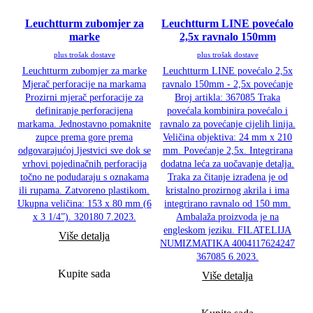
Leuchtturm zubomjer za
Leuchtturm LINE povećalo
marke
2,5x ravnalo 150mm
plus trošak dostave
plus trošak dostave
Leuchtturm zubomjer za marke
Leuchtturm LINE povećalo 2,5x
Mjerač perforacije na markama
ravnalo 150mm - 2,5x povećanje
Prozirni mjerač perforacije za
Broj artikla: 367085 Traka
definiranje perforacijena
povećala kombinira povećalo i
markama. Jednostavno pomaknite
ravnalo za povećanje cijelih linija.
zupce prema gore prema
Veličina objektiva: 24 mm x 210
odgovarajućoj ljestvici sve dok se
mm. Povećanje 2,5x. Integrirana
vrhovi pojedinačnih perforacija
dodatna leća za uočavanje detalja.
točno ne podudaraju s oznakama
Traka za čitanje izrađena je od
ili rupama. Zatvoreno plastikom.
kristalno prozirnog akrila i ima
Ukupna veličina: 153 x 80 mm (6
integrirano ravnalo od 150 mm.
x 3 1/4”). 320180 7.2023.
Ambalaža proizvoda je na
engleskom jeziku. FILATELIJA
Više detalja
NUMIZMATIKA 4004117624247
367085 6.2023.
Kupite sada
Više detalja