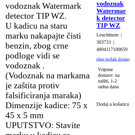
vodoznak
vodoznak Watermark
Watermar
detector TIP WZ.
k detector
U kadicu na staru
TIP WZ
marku nakapajte čisti
Leuchtturm
303733
benzin, zbog crne
4004117100659
podloge vidi se
plus trošak dostave
vodoznak .
Vrijeme
(Vodoznak na markama
dostave:
na
zalihi, 1-2
je zaštita protiv
radna dana
falsificiranja maraka)
Dimenzije kadice: 75 x
Dodaj u košaricu
45 x 5 mm
UPUTSTVO: Stavite
marku u kadicu sa