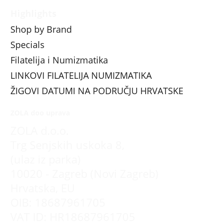
Highlights
Shop by Brand
Specials
Filatelija i Numizmatika
LINKOVI FILATELIJA NUMIZMATIKA
ŽIGOVI DATUMI NA PODRUČJU HRVATSKE
ZOLA doo uprava
ZOLA d.o.o.
Trg Senjskih uskoka 8,
(ulaz iz parka)
10020 - Zagreb (Novi Zagreb)
Hrvatska, EU
OIB: 18687961705
VAT ID: HR18687961705