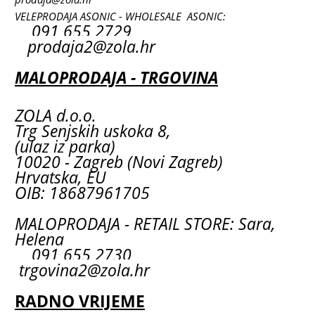
VELEPRODAJA ASONIC - WHOLESALE ASONIC:
091 655 2729
prodaja2@zola.hr
MALOPRODAJA - TRGOVINA
ZOLA d.o.o.
Trg Senjskih uskoka 8,
(ulaz iz parka)
10020 - Zagreb (Novi Zagreb)
Hrvatska, EU
OIB: 18687961705
MALOPRODAJA - RETAIL STORE: Sara,
Helena
091 655 2730
trgovina2@zola.hr
RADNO VRIJEME