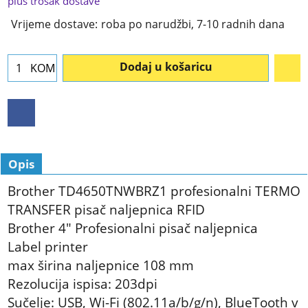
plus trošak dostave
Vrijeme dostave:
roba po narudžbi, 7-10 radnih dana
Dodaj u košaricu
KOM
Opis
Brother TD4650TNWBRZ1 profesionalni TERMO
TRANSFER pisač naljepnica RFID
Brother 4" Profesionalni pisač naljepnica
Label printer
max širina naljepnice 108 mm
Rezolucija ispisa: 203dpi
Sučelje: USB, Wi-Fi (802.11a/b/g/n), BlueTooth v