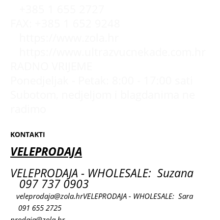
+385 1 655 2727
FAX: +385 1 652 9248
https://www.zola.hr
https://www.ultrazvucnekade.com.hr
RADNO VRIJEME
Ponedjeljak - Petak: 8:00 - 17:00 sati
Subotom, nedjeljom i blagdanima ne
radimo
KONTAKTI
VELEPRODAJA
VELEPRODAJA - WHOLESALE: Suzana
097 737 0903
veleprodaja@zola.hr
VELEPRODAJA - WHOLESALE: Sara
091 655 2725
prodaja@zola.hr