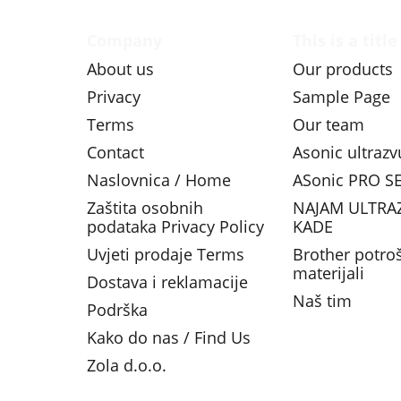
Company
This is a title
About us
Our products
Privacy
Sample Page
Terms
Our team
Contact
Asonic ultraz
Naslovnica / Home
ASonic PRO SE
Zaštita osobnih
NAJAM ULTRA
podataka Privacy Policy
KADE
Uvjeti prodaje Terms
Brother potro
materijali
Dostava i reklamacije
Naš tim
Podrška
Kako do nas / Find Us
Zola d.o.o.