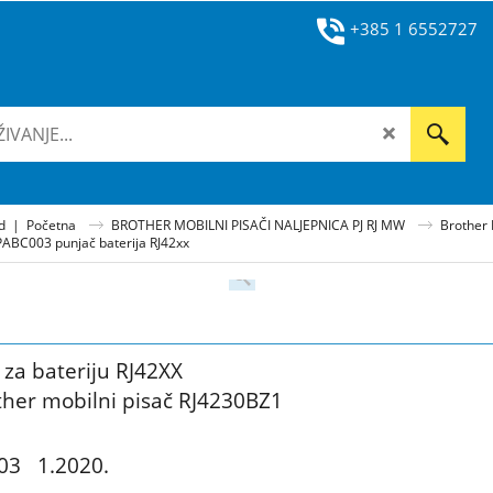
+385 1 6552727
ad
|
Početna
BROTHER MOBILNI PISAČI NALJEPNICA PJ RJ MW
Brother R
PABC003 punjač baterija RJ42xx
 za bateriju RJ42XX
ther mobilni pisač RJ4230BZ1
03 1.2020.