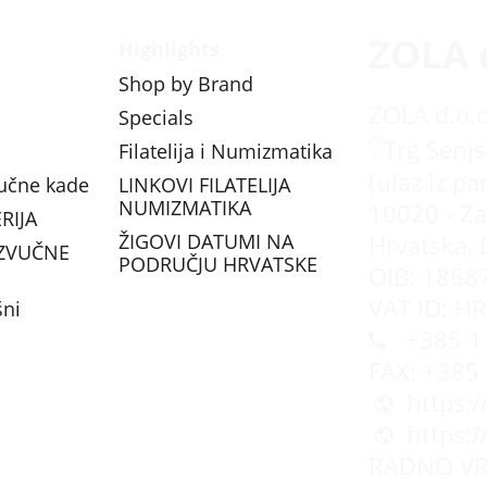
ZOLA 
Highlights
Shop by Brand
ZOLA d.o.o
Specials
Trg Senjs
Filatelija i Numizmatika
(ulaz iz pa
vučne kade
LINKOVI FILATELIJA
NUMIZMATIKA
10020 - Za
RIJA
ŽIGOVI DATUMI NA
Hrvatska, 
ZVUČNE
PODRUČJU HRVATSKE
OIB: 1868
VAT ID: H
šni
+385 1 
FAX: +385
https:
https:
RADNO VR