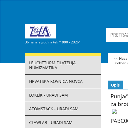
36 nam je godina tek “1990 - 2026”
<< Naz
LEUCHTTURM FILATELIJA
Brother 
NUMIZMATIKA
HRVATSKA KOVNICA NOVCA
Opis
LOKLiK - URADI SAM
Punjač
za bro
ATOMSTACK - URADI SAM
PABC0
CLAWLAB - URADI SAM