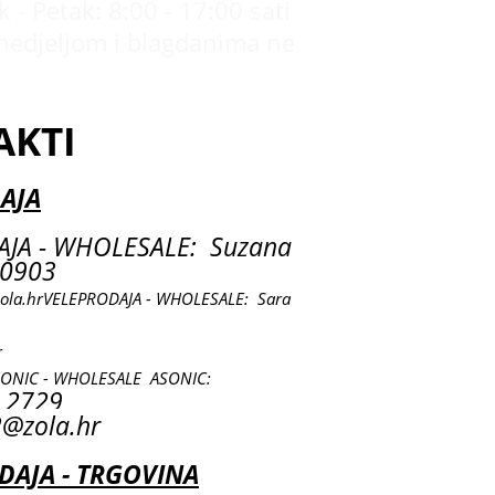
 - Petak: 8:00 - 17:00 sati
nedjeljom i blagdanima ne
AKTI
AJA
JA - WHOLESALE: Suzana
0903
ola.hr
VELEPRODAJA - WHOLESALE: Sara
r
SONIC - WHOLESALE ASONIC:
 2729
@zola.hr
AJA - TRGOVINA