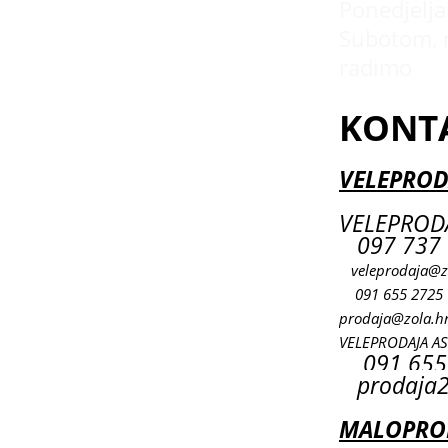
Ponedjeljak
Subotom, 
radimo
KONT
VELEPROD
VELEPRODA
097 737 
veleprodaja@z
091 655 2725
prodaja@zola.h
VELEPRODAJA A
091 655
prodaja2
MALOPROD