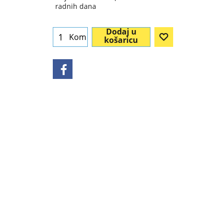
radnih dana
Dodaj u
Kom
košaricu