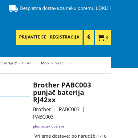
Besplatna dostava za neku opremu LOKLIK
€
PRIJAVITE SE
REGISTRACIJA
0
J serija 2" - 3" - 4"
Mobilni pisači
Brother PABC003
punjač baterija
RJ42xx
Brother
PABC003
PABC003
plus trošak dostave
Vrijeme dostave:
po narudžbi,1-10