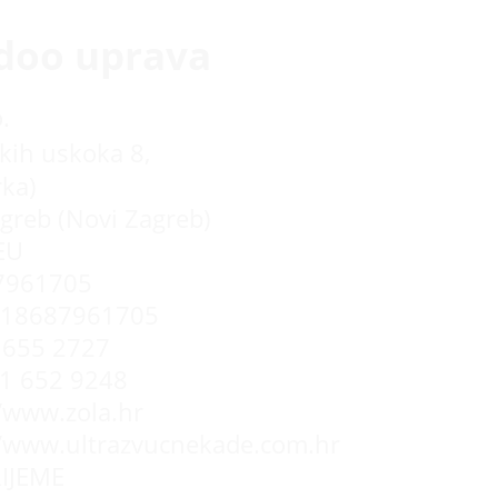
doo uprava
.
kih uskoka 8,
rka)
greb (Novi Zagreb)
EU
7961705
R18687961705
655 2727
 1 652 9248
//www.zola.hr
//www.ultrazvucnekade.com.hr
IJEME