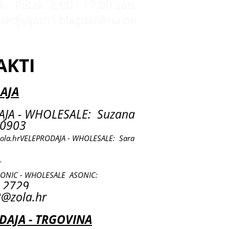
 - Petak: 8:00 - 17:00 sati
nedjeljom i blagdanima ne
AKTI
AJA
JA - WHOLESALE: Suzana
0903
ola.hr
VELEPRODAJA - WHOLESALE: Sara
r
SONIC - WHOLESALE ASONIC:
 2729
@zola.hr
AJA - TRGOVINA