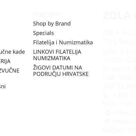
ZOLA 
Highlights
Shop by Brand
ZOLA d.o.o
Specials
Trg Senjs
Filatelija i Numizmatika
(ulaz iz pa
vučne kade
LINKOVI FILATELIJA
NUMIZMATIKA
10020 - Za
RIJA
ŽIGOVI DATUMI NA
Hrvatska, 
ZVUČNE
PODRUČJU HRVATSKE
OIB: 1868
VAT ID: H
šni
+385 1 
FAX: +385
https:
https:
RADNO VR