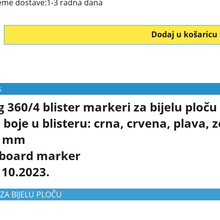
jeme dostave:
1-3 radna dana
Dodaj u košaricu
s
 360/4 blister markeri za bijelu ploču
 boje u blisteru: crna, crvena, plava, 
 3 mm
board marker
10.2023.
ZA BIJELU PLOČU