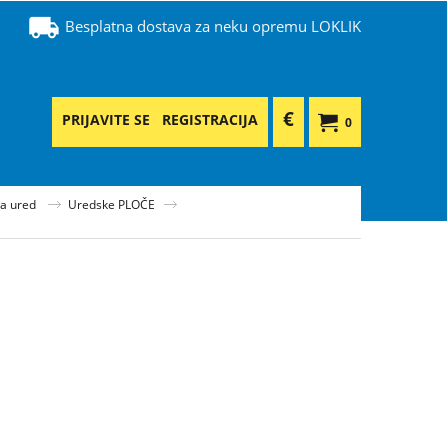
Besplatna dostava za neku opremu LOKLIK
€
PRIJAVITE SE
REGISTRACIJA
0
za ured
Uredske PLOČE