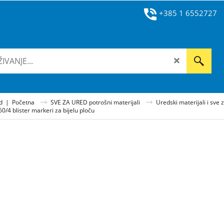
+385 1 6552727
ad
|
Početna
SVE ZA URED potrošni materijali
Uredski materijali i sve 
0/4 blister markeri za bijelu ploču