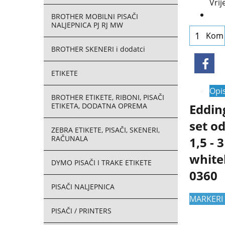
Vri
BROTHER MOBILNI PISAČI
NALJEPNICA PJ RJ MW
Kom
BROTHER SKENERI i dodatci
ETIKETE
Opi
BROTHER ETIKETE, RIBONI, PISAČI
ETIKETA, DODATNA OPREMA
Edding
set od
ZEBRA ETIKETE, PISAČI, SKENERI,
RAČUNALA
1,5 -
white
DYMO PISAČI I TRAKE ETIKETE
0360 
PISAČI NALJEPNICA
MARKERI 
PISAČI / PRINTERS