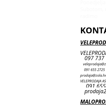
Ponedjeljak
Subotom, 
radimo
KONT
VELEPROD
VELEPRODA
097 737 
veleprodaja@z
091 655 2725
prodaja@zola.h
VELEPRODAJA A
091 655
prodaja2
MALOPROD