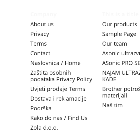
Company
This is a title
About us
Our products
Privacy
Sample Page
Terms
Our team
Contact
Asonic ultraz
Naslovnica / Home
ASonic PRO SE
Zaštita osobnih
NAJAM ULTRA
podataka Privacy Policy
KADE
Uvjeti prodaje Terms
Brother potro
materijali
Dostava i reklamacije
Naš tim
Podrška
Kako do nas / Find Us
Zola d.o.o.