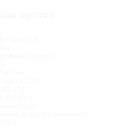
doo uprava
.
kih uskoka 8,
rka)
greb (Novi Zagreb)
EU
7961705
R18687961705
655 2727
 1 652 9248
//www.zola.hr
//www.ultrazvucnekade.com.hr
IJEME