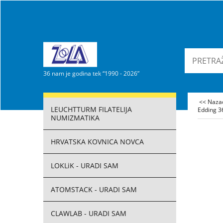
36 nam je godina tek “1990 - 2026”
<< Naz
LEUCHTTURM FILATELIJA
Edding 36
NUMIZMATIKA
HRVATSKA KOVNICA NOVCA
LOKLiK - URADI SAM
ATOMSTACK - URADI SAM
CLAWLAB - URADI SAM