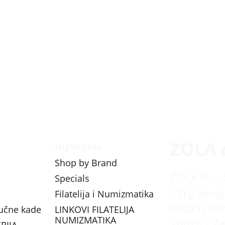
ZOLA 
Highlights
Shop by Brand
ZOLA d.o.o
Specials
Trg Senjs
Filatelija i Numizmatika
(ulaz iz pa
vučne kade
LINKOVI FILATELIJA
NUMIZMATIKA
10020 - Za