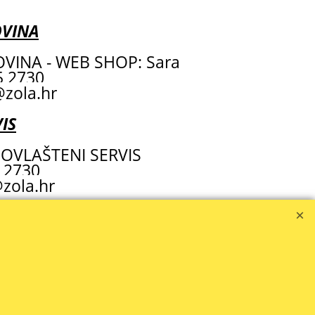
OVINA
VINA - WEB SHOP: Sara
55 2730
zola.hr
IS
OVLAŠTENI SERVIS
 2730
zola.hr
IJENE SE MIJENJAJU NA DNEVNOJ BAZI -- (1.2026.)