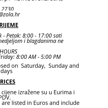
55 2730
@zola.hr
RIJEME
 - Petak: 8:00 - 17:00 sati
nedjeljom i blagdanima ne
 HOURS
riday: 8:00 AM - 5:00 PM
osed on Saturday, Sunday and
idays
PRICES
cijene izražene su u Eurima i
 PDV.
 are listed in Euros and include