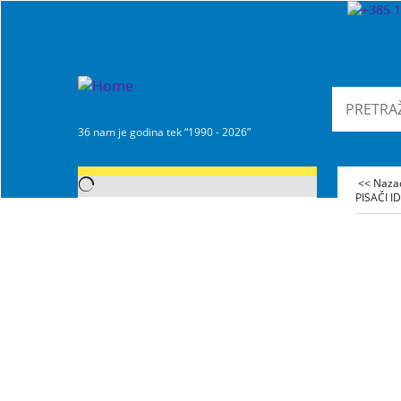
36 nam je godina tek “1990 - 2026”
<< Naz
PISAČI I