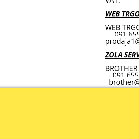
VAT.
WEB TRG
WEB TRGO
091 6
prodaja1@
ZOLA SERV
BROTHER 
091 655
brother@
Cijene su iskazane u Eurima (€) i uključuju PDV .
JEDE 1 RADNI DAN - PROVJERITE CIJENU I ISPORUČIVOST ROBE -- C