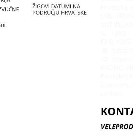
RIJA
ŽIGOVI DATUMI NA
Hrvatska, 
ZVUČNE
PODRUČJU HRVATSKE
OIB: 1868
VAT ID: H
šni
+385 1 
FAX: +385
https:
https:
RADNO VR
Ponedjeljak
Subotom, 
radimo
KONT
VELEPROD