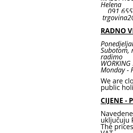
Helena
091 6
trgovina2
RADNO V
Ponedjeljak
Subotom, 
radimo
WORKING
Monday - F
We are cl
public hol
CIJENE - 
Navedene 
uključuju
The prices