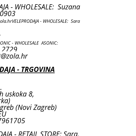
JA - WHOLESALE: Suzana
0903
ola.hr
VELEPRODAJA - WHOLESALE: Sara
r
SONIC - WHOLESALE ASONIC:
 2729
@zola.hr
AJA - TRGOVINA
.
ih uskoka 8,
rka)
greb (Novi Zagreb)
EU
7961705
JA - RETAIL STORE: Sara,