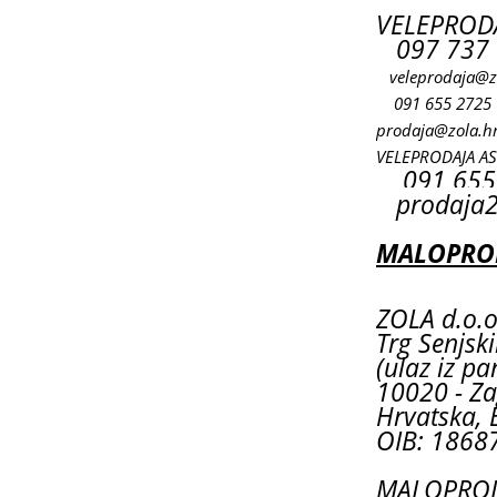
VELEPRODA
097 737 
veleprodaja@z
091 655 2725
prodaja@zola.h
VELEPRODAJA A
091 655
prodaja2
MALOPROD
ZOLA d.o.o
Trg Senjsk
(ulaz iz pa
10020 - Za
Hrvatska, 
OIB: 1868
MALOPRODA