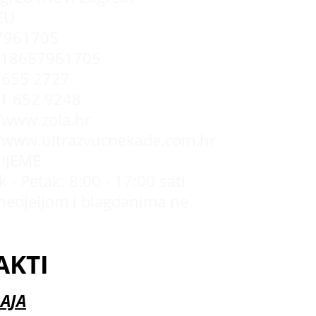
EU
7961705
R18687961705
655 2727
 1 652 9248
//www.zola.hr
//www.ultrazvucnekade.com.hr
IJEME
 - Petak: 8:00 - 17:00 sati
nedjeljom i blagdanima ne
AKTI
AJA