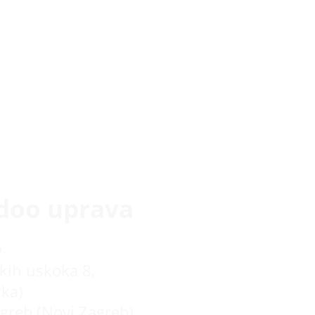
doo uprava
.
kih uskoka 8,
rka)
greb (Novi Zagreb)