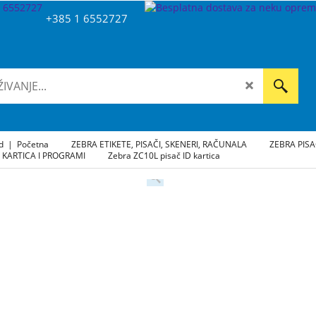
+385 1 6552727
ad
|
Početna
ZEBRA ETIKETE, PISAČI, SKENERI, RAČUNALA
ZEBRA PISA
D KARTICA I PROGRAMI
Zebra ZC10L pisač ID kartica