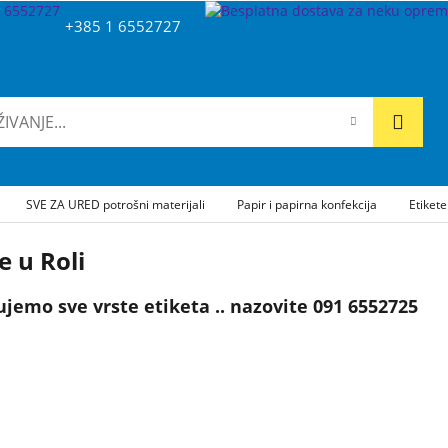
+385 1 6552727
SVE ZA URED potrošni materijali
Papir i papirna konfekcija
Etikete
e u Roli
ujemo sve vrste etiketa .. nazovite 091 6552725