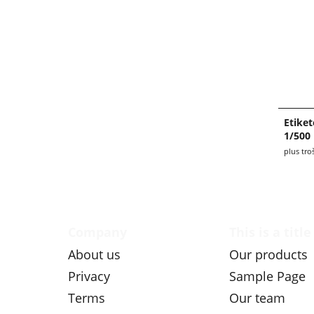
Etike
1/500 
plus tro
Company
This is a title
About us
Our products
Privacy
Sample Page
Terms
Our team