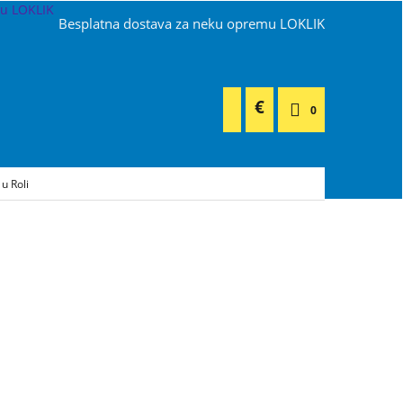
Besplatna dostava za neku opremu LOKLIK
€
0
 u Roli