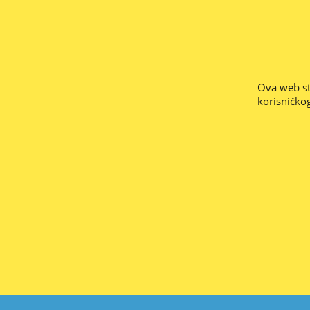
-- PREUZETE PONUDE ZA PLAĆANJE PREKO BANKE VRI
Stranice su nove i u radu, nemojte nam zam
Ne odgovaramo za
Ova web str
Web informacija o raspoloživosti ro
korisničkog