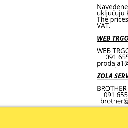
Navedene 
uključuju
The prices
VAT.
WEB TRG
WEB TRGO
091 6
prodaja1@
ZOLA SERV
BROTHER 
091 655
brother@