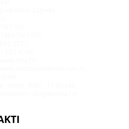
rka)
greb (Novi Zagreb)
EU
7961705
R18687961705
655 2727
 1 652 9248
/www.zola.hr
//www.ultrazvucnekade.com.hr
IJEME
 - Petak: 8:00 - 17:00 sati
nedjeljom i blagdanima ne
AKTI