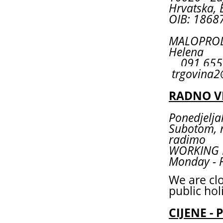
Hrvatska, 
OIB: 1868
MALOPRODA
Helena
091 6
trgovina2
RADNO V
Ponedjeljak
Subotom, 
radimo
WORKING
Monday - F
We are cl
public hol
CIJENE - 