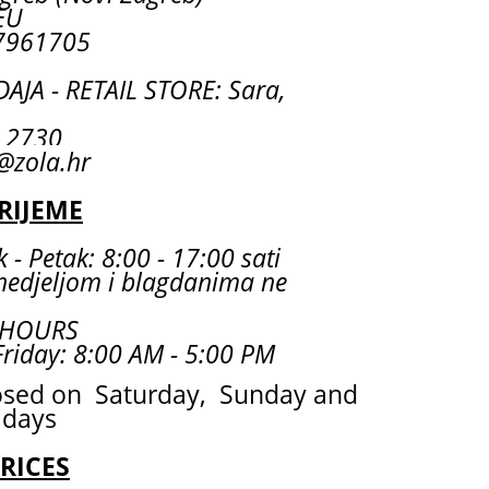
EU
7961705
JA - RETAIL STORE: Sara,
55 2730
@zola.hr
RIJEME
 - Petak: 8:00 - 17:00 sati
nedjeljom i blagdanima ne
 HOURS
riday: 8:00 AM - 5:00 PM
osed on Saturday, Sunday and
idays
PRICES