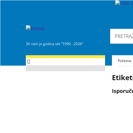
36 nam je godina tek “1990 - 2026”
Početna
Etiket
Isporuč