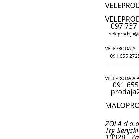
VELEPRO
VELEPROD
097 737 
veleprodaja@z
VELEPRODAJA -
091 655 272
prodaja@zola.h
VELEPRODAJA 
091 655
prodaja
MALOPROD
ZOLA d.o.o
Trg Senjski
10020 - Za