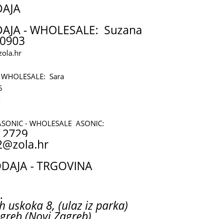
DAJA
AJA - WHOLESALE: Suzana
0903
ola.hr
 WHOLESALE: Sara
5
r
ASONIC - WHOLESALE ASONIC:
 2729
2@zola.hr
AJA - TRGOVINA
.
h uskoka 8, (ulaz iz parka)
greb (Novi Zagreb)