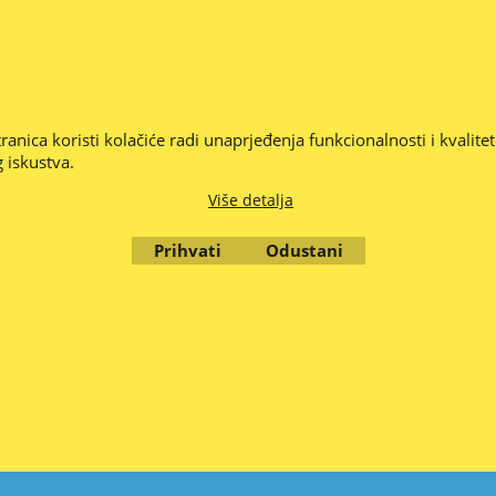
Cijene su iskazane u Eurima (€) i uključuju PDV .
JEDE 1 RADNI DAN - PROVJERITE CIJENU I ISPORUČIVOST ROBE -- C
jeriti ako smo nešto krivo napisali ili propustili, stavili krivu sliku,
 eventualne pogreške u opisu proizvoda, krivoj slici, opisu ili krivo 
anica koristi kolačiće radi unaprjeđenja funkcionalnosti i kvalite
be je promjenjiva i nije obvezujuća, najbolje je provjeriti dostupnost
 iskustva.
© Zola d.o.o. Zagreb 2010. - 2026.
Više detalja
Prihvati
Odustani
To create online store
ShopFactory eCommerce
software was used.