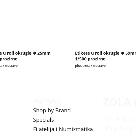
te u roli okrugle Φ 25mm
Etikete u roli okrugle Φ 59
prozirne
1/500 prozirne
šak dostave
plus trošak dostave
ZOLA 
Highlights
Shop by Brand
ZOLA d.o.o
Specials
Trg Senjs
Filatelija i Numizmatika