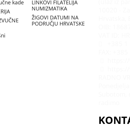
(ulaz iz pa
vučne kade
LINKOVI FILATELIJA
NUMIZMATIKA
10020 - Za
RIJA
ŽIGOVI DATUMI NA
Hrvatska, 
ZVUČNE
PODRUČJU HRVATSKE
OIB: 1868
VAT ID: H
šni
+385 1 
FAX: +385
https:/
https:
RADNO VR
Ponedjeljak
Subotom, 
radimo
KONT