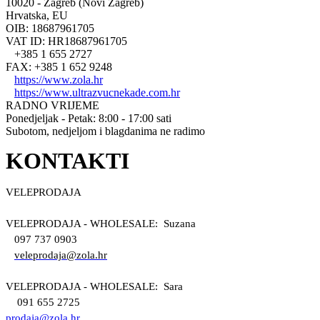
10020 - Zagreb (Novi Zagreb)
Hrvatska, EU
OIB: 18687961705
VAT ID: HR18687961705
+385 1 655 2727
FAX: +385 1 652 9248
https://www.zola.hr
https://www.ultrazvucnekade.com.hr
RADNO VRIJEME
Ponedjeljak - Petak: 8:00 - 17:00 sati
Subotom, nedjeljom i blagdanima ne radimo
KONTAKTI
VELEPRODAJA
VELEPRODAJA - WHOLESALE: Suzana
097 737 0903
veleprodaja@zola.hr
VELEPRODAJA - WHOLESALE: Sara
091 655 2725
prodaja@zola.hr