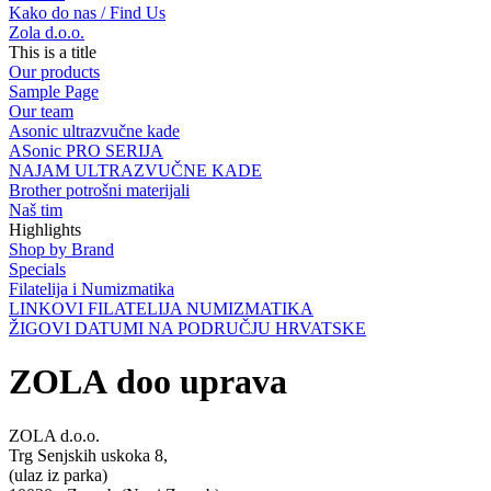
Kako do nas / Find Us
Zola d.o.o.
This is a title
Our products
Sample Page
Our team
Asonic ultrazvučne kade
ASonic PRO SERIJA
NAJAM ULTRAZVUČNE KADE
Brother potrošni materijali
Naš tim
Highlights
Shop by Brand
Specials
Filatelija i Numizmatika
LINKOVI FILATELIJA NUMIZMATIKA
ŽIGOVI DATUMI NA PODRUČJU HRVATSKE
ZOLA doo uprava
ZOLA d.o.o.
Trg Senjskih uskoka 8,
(ulaz iz parka)