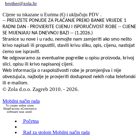
brother@zola.hr
Cijene su iskazane u Eurima (€) i uključuju PDV .
-- PREUZETE PONUDE ZA PLAĆANJE PREKO BANKE VRIJEDE 1
RADNI DAN - PROVJERITE CIJENU I ISPORUČIVOST ROBE -- CIJENE
SE MIJENJAJU NA DNEVNOJ BAZI -- (1.2026.)
Stranice su nove i u radu, nemojte nam zamjeriti ako smo nešto
krivo napisali ili propustili, stavili krivu sliku, opis, cijenu, nastojat
ćemo sve ispraviti.
Ne odgovaramo za eventualne pogreške u opisu proizvoda, krivoj
slici, opisu ili krivo napisanoj cijeni.
Web informacija o raspoloživosti robe je promjenjiva i nije
obvezujuća, najbolje je provjeriti dostupnost nekih roba telefonski
ili e-mailom.
© Zola d.o.o. Zagreb 2010. - 2026.
Mobilni način rada
To create online store
ShopFactory eCommerce
software was used.
Početna
Rad za stolom
Mobilni način rada