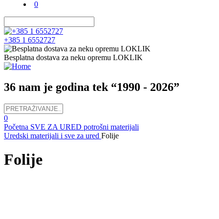
0
+385 1 6552727
Besplatna dostava za neku opremu LOKLIK
36 nam je godina tek “1990 - 2026”
0
Početna
SVE ZA URED potrošni materijali
Uredski materijali i sve za ured
Folije
Folije