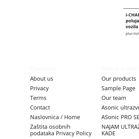
i-CHA
poluja
vozila
plus tro
Company
This is a title
About us
Our products
Privacy
Sample Page
Terms
Our team
Contact
Asonic ultraz
Naslovnica / Home
ASonic PRO SE
Zaštita osobnih
NAJAM ULTRA
podataka Privacy Policy
KADE