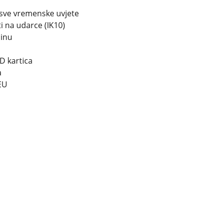
remenske uvjete
 udarce (IK10)
inu
D kartica
a
EU