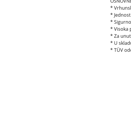
OSNOVNE
* Vrhu
* Jedno
* Sigu
* Visoka 
* Za unut
* U skla
* TÜV