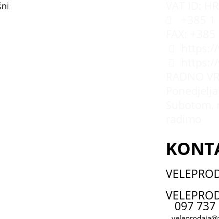
VAT ID: H
šni
+385 1 
FAX: +385
https:/
https:
RADNO VR
Ponedjeljak
Subotom, 
radimo
KONT
VELEPRO
VELEPROD
097 737 
veleprodaja@z