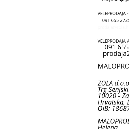
VELEPRODAJA -
091 655 272
prodaja@zola.h
VELEPRODAJA 
091 655
prodaja
MALOPROD
ZOLA d.o.o
Trg Senjski
10020 - Za
Hrvatska, 
OIB: 1868
MALOPRODA
Helena