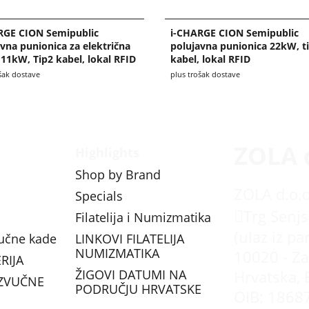
RGE CION Semipublic
i-CHARGE CION Semipublic
vna punionica za električna
polujavna punionica 22kW, ti
 11kW, Tip2 kabel, lokal RFID
kabel, lokal RFID
šak dostave
plus trošak dostave
ZOLA 
Highlights
Shop by Brand
ZOLA d.o.o
Specials
Trg Senjs
Filatelija i Numizmatika
(ulaz iz pa
vučne kade
LINKOVI FILATELIJA
NUMIZMATIKA
10020 - Za
RIJA
ŽIGOVI DATUMI NA
Hrvatska, 
ZVUČNE
PODRUČJU HRVATSKE
OIB: 1868