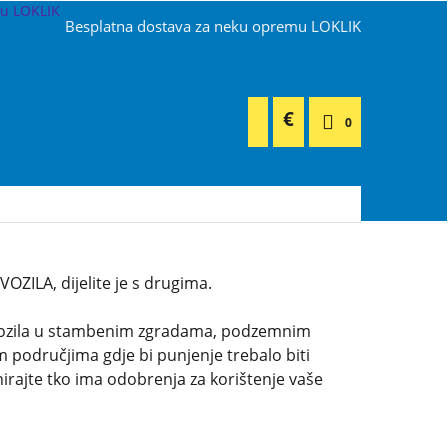
Besplatna dostava za neku opremu LOKLIK
€
0
ILA, dijelite je s drugima.
 vozila u stambenim zgradama, podzemnim
 područjima gdje bi punjenje trebalo biti
rajte tko ima odobrenja za korištenje vaše