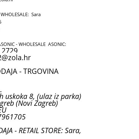
 WHOLESALE: Sara
5
r
ASONIC - WHOLESALE ASONIC:
 2729
2@zola.hr
AJA - TRGOVINA
.
h uskoka 8, (ulaz iz parka)
greb (Novi Zagreb)
EU
7961705
JA - RETAIL STORE: Sara,