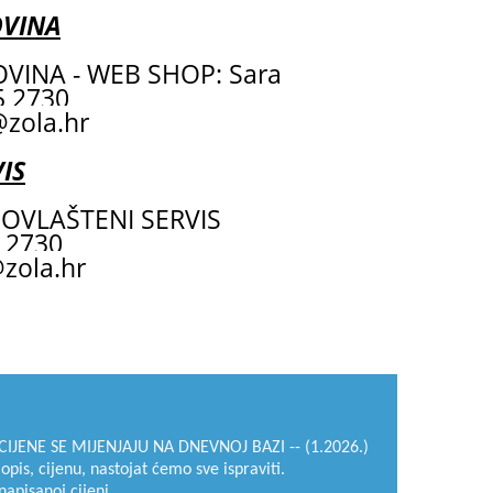
OVINA
VINA - WEB SHOP: Sara
55 2730
zola.hr
IS
OVLAŠTENI SERVIS
 2730
zola.hr
IJENE SE MIJENJAJU NA DNEVNOJ BAZI -- (1.2026.)
 opis, cijenu, nastojat ćemo sve ispraviti.
napisanoj cijeni.