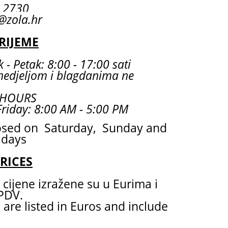
55 2730
@zola.hr
RIJEME
 - Petak: 8:00 - 17:00 sati
nedjeljom i blagdanima ne
 HOURS
riday: 8:00 AM - 5:00 PM
osed on Saturday, Sunday and
idays
PRICES
cijene izražene su u Eurima i
 PDV.
 are listed in Euros and include