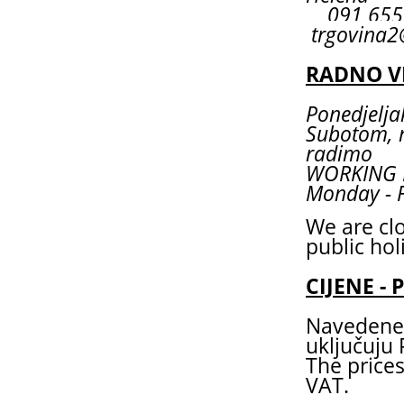
091 6
trgovina2
RADNO V
Ponedjeljak
Subotom, 
radimo
WORKING
Monday - F
We are cl
public hol
CIJENE - 
Navedene 
uključuju
The prices
VAT.