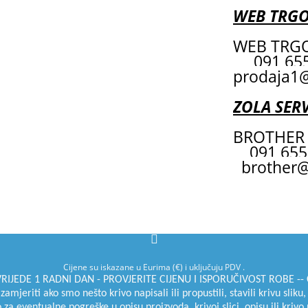
WEB TRG
WEB TRGO
091 6
prodaja1@
ZOLA SERV
BROTHER 
091 655
brother@
Cijene su iskazane u Eurima (€) i uključuju PDV .
JEDE 1 RADNI DAN - PROVJERITE CIJENU I ISPORUČIVOST ROBE -- C
jeriti ako smo nešto krivo napisali ili propustili, stavili krivu sliku,
 eventualne pogreške u opisu proizvoda, krivoj slici, opisu ili krivo 