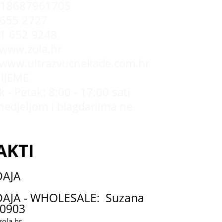
R18687961705
655 2727
 1 652 9248
/www.zola.hr
//www.ultrazvucnekade.com.hr
IJEME
 - Petak: 8:00 - 17:00 sati
nedjeljom i blagdanima ne
AKTI
DAJA
AJA - WHOLESALE: Suzana
0903
ola.hr