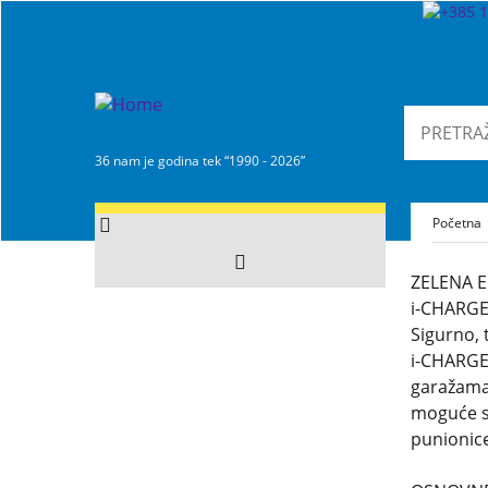
36 nam je godina tek “1990 - 2026”
Početna
ZELENA E
i-CHARGE
Sigurno, 
i-CHARGE
garažama 
moguće sa
punionic