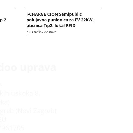
i-CHARGE CION Semipublic
p 2
polujavna punionica za EV 22kW,
utičnica Tip2, lokal RFID
plus trošak dostave
doo uprava
.
kih uskoka 8,
rka)
greb (Novi Zagreb)
EU
7961705