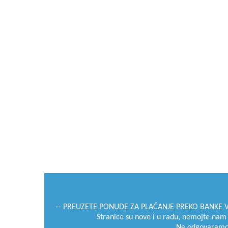
-- PREUZETE PONUDE ZA PLAĆANJE PREKO BANKE VRI
Stranice su nove i u radu, nemojte nam zam
Ne odgovaramo za