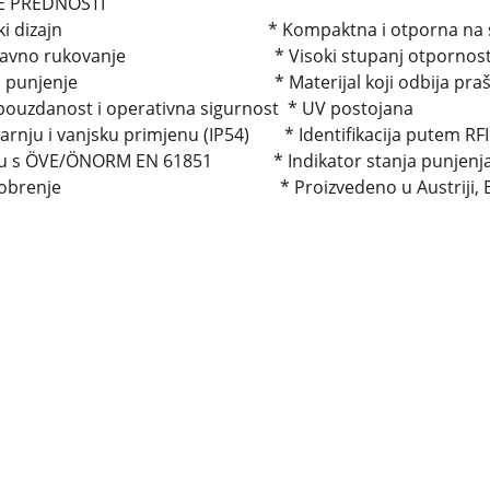
 PREDNOSTI
nski dizajn * Kompaktna i otporna na sve v
stavno rukovanje * Visoki stupanj otpornosti na
rno punjenje * Materijal koji odbija praš
pouzdanost i operativna sigurnost * UV postojana
arnju i vanjsku primjenu (IP54) * Identifikacija putem RFI
du s ÖVE/ÖNORM EN 61851 * Indikator stanja punjenj
 odobrenje * Proizvedeno u Austriji, 