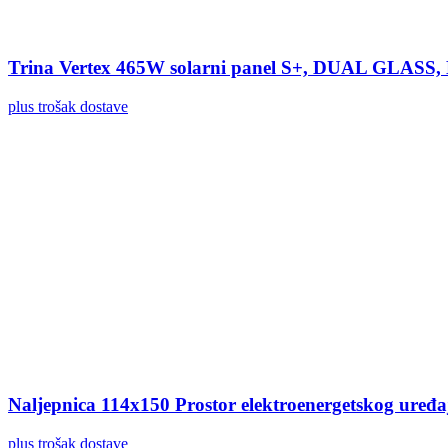
Trina Vertex 465W solarni panel S+, DUAL GLASS
plus trošak dostave
Naljepnica 114x150 Prostor elektroenergetskog uređ
plus trošak dostave