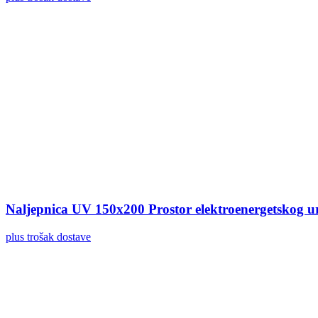
Naljepnica UV 150x200 Prostor elektroenergetskog 
plus trošak dostave