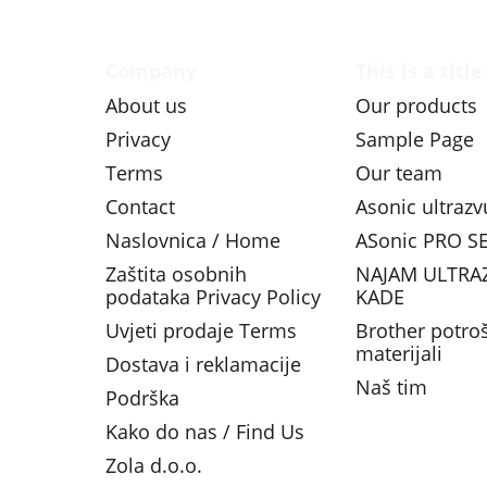
Company
This is a title
About us
Our products
Privacy
Sample Page
Terms
Our team
Contact
Asonic ultraz
Naslovnica / Home
ASonic PRO SE
Zaštita osobnih
NAJAM ULTRA
podataka Privacy Policy
KADE
Uvjeti prodaje Terms
Brother potro
materijali
Dostava i reklamacije
Naš tim
Podrška
Kako do nas / Find Us
Zola d.o.o.