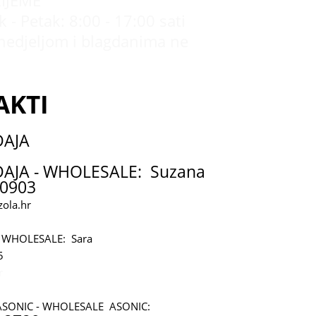
IJEME
 - Petak: 8:00 - 17:00 sati
nedjeljom i blagdanima ne
AKTI
DAJA
AJA - WHOLESALE: Suzana
0903
ola.hr
 WHOLESALE: Sara
5
r
ASONIC - WHOLESALE ASONIC: