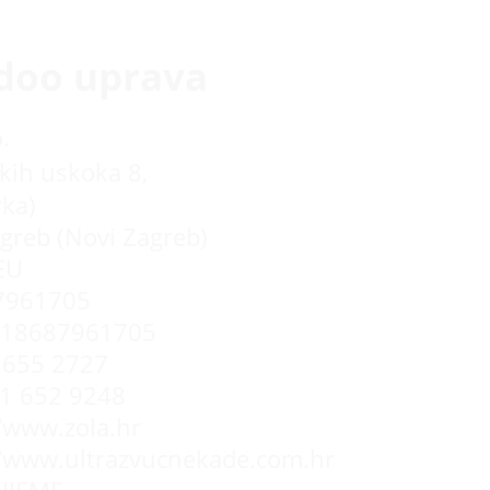
doo uprava
.
kih uskoka 8,
rka)
greb (Novi Zagreb)
EU
7961705
R18687961705
655 2727
 1 652 9248
//www.zola.hr
//www.ultrazvucnekade.com.hr