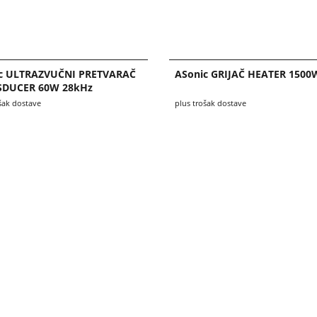
c ULTRAZVUČNI PRETVARAČ
ASonic GRIJAČ HEATER 1500
SDUCER 60W 28kHz
šak dostave
plus trošak dostave