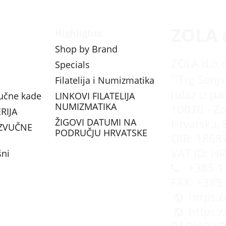
ZOLA 
Highlights
Shop by Brand
ZOLA d.o.o
Specials
Trg Senjs
Filatelija i Numizmatika
(ulaz iz pa
vučne kade
LINKOVI FILATELIJA
NUMIZMATIKA
10020 - Za
RIJA
ŽIGOVI DATUMI NA
Hrvatska, 
ZVUČNE
PODRUČJU HRVATSKE
OIB: 1868
VAT ID: H
šni
+385 1 
FAX: +385
https:
https: