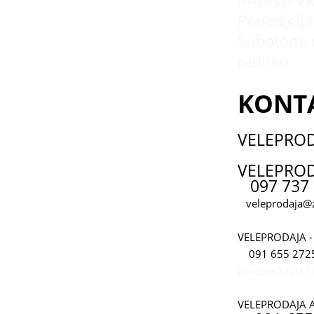
RADNO VR
Ponedjeljak
Subotom, 
radimo
KONT
VELEPRO
VELEPROD
097 737 
veleprodaja@z
VELEPRODAJA -
091 655 272
prodaja@zola.h
VELEPRODAJA 