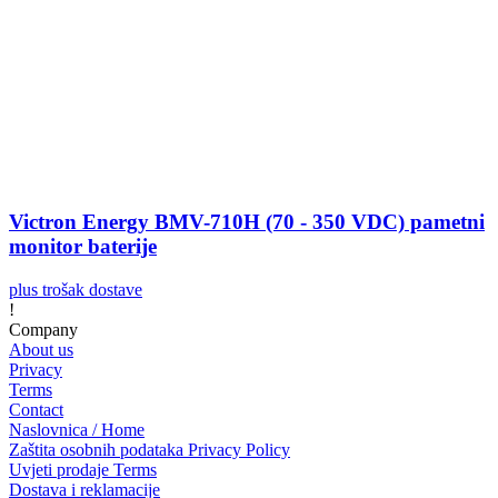
Victron Energy BMV-710H (70 - 350 VDC) pametni
monitor baterije
plus trošak dostave
!
Company
About us
Privacy
Terms
Contact
Naslovnica / Home
Zaštita osobnih podataka Privacy Policy
Uvjeti prodaje Terms
Dostava i reklamacije