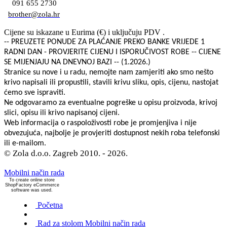
091 655 2730
brother@zola.hr
Cijene su iskazane u Eurima (€) i uključuju PDV .
-- PREUZETE PONUDE ZA PLAĆANJE PREKO BANKE VRIJEDE 1
RADNI DAN - PROVJERITE CIJENU I ISPORUČIVOST ROBE -- CIJENE
SE MIJENJAJU NA DNEVNOJ BAZI -- (1.2026.)
Stranice su nove i u radu, nemojte nam zamjeriti ako smo nešto
krivo napisali ili propustili, stavili krivu sliku, opis, cijenu, nastojat
ćemo sve ispraviti.
Ne odgovaramo za eventualne pogreške u opisu proizvoda, krivoj
slici, opisu ili krivo napisanoj cijeni.
Web informacija o raspoloživosti robe je promjenjiva i nije
obvezujuća, najbolje je provjeriti dostupnost nekih roba telefonski
ili e-mailom.
© Zola d.o.o. Zagreb 2010. - 2026.
Mobilni način rada
To create online store
ShopFactory eCommerce
software was used.
Početna
Rad za stolom
Mobilni način rada