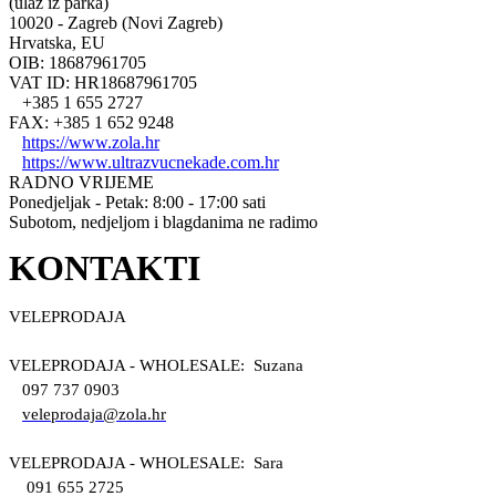
(ulaz iz parka)
10020 - Zagreb (Novi Zagreb)
Hrvatska, EU
OIB: 18687961705
VAT ID: HR18687961705
+385 1 655 2727
FAX: +385 1 652 9248
https://www.zola.hr
https://www.ultrazvucnekade.com.hr
RADNO VRIJEME
Ponedjeljak - Petak: 8:00 - 17:00 sati
Subotom, nedjeljom i blagdanima ne radimo
KONTAKTI
VELEPRODAJA
VELEPRODAJA - WHOLESALE: Suzana
097 737 0903
veleprodaja@zola.hr
VELEPRODAJA - WHOLESALE: Sara
091 655 2725