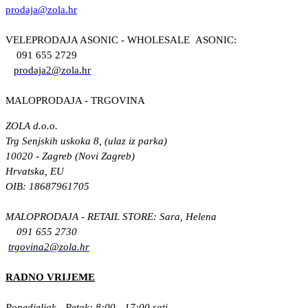
prodaja@zola.hr
VELEPRODAJA ASONIC - WHOLESALE ASONIC:
091 655 2729
prodaja2@zola.hr
MALOPRODAJA - TRGOVINA
ZOLA d.o.o.
Trg Senjskih uskoka 8, (ulaz iz parka)
10020 - Zagreb (Novi Zagreb)
Hrvatska, EU
OIB: 18687961705
MALOPRODAJA - RETAIL STORE: Sara, Helena
091 655 2730
trgovina2@zola.hr
RADNO VRIJEME
Ponedjeljak - Petak: 8:00 - 17:00 sati