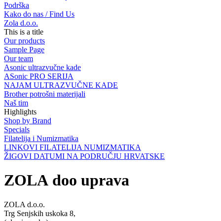
Podrška
Kako do nas / Find Us
Zola d.o.o.
This is a title
Our products
Sample Page
Our team
Asonic ultrazvučne kade
ASonic PRO SERIJA
NAJAM ULTRAZVUČNE KADE
Brother potrošni materijali
Naš tim
Highlights
Shop by Brand
Specials
Filatelija i Numizmatika
LINKOVI FILATELIJA NUMIZMATIKA
ŽIGOVI DATUMI NA PODRUČJU HRVATSKE
ZOLA doo uprava
ZOLA d.o.o.
Trg Senjskih uskoka 8,