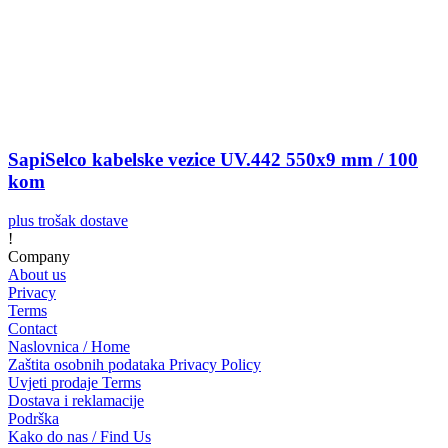
SapiSelco kabelske vezice UV.442 550x9 mm / 100
kom
plus trošak dostave
!
Company
About us
Privacy
Terms
Contact
Naslovnica / Home
Zaštita osobnih podataka Privacy Policy
Uvjeti prodaje Terms
Dostava i reklamacije
Podrška
Kako do nas / Find Us