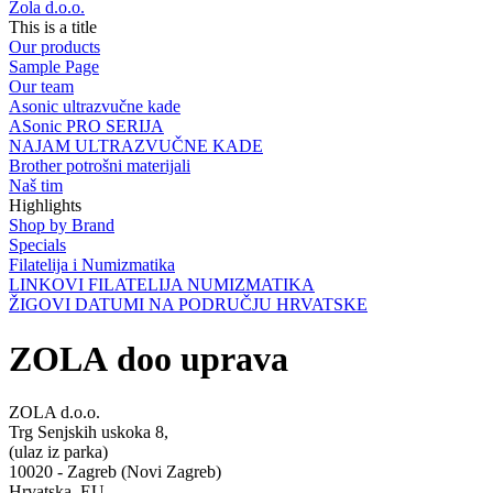
Zola d.o.o.
This is a title
Our products
Sample Page
Our team
Asonic ultrazvučne kade
ASonic PRO SERIJA
NAJAM ULTRAZVUČNE KADE
Brother potrošni materijali
Naš tim
Highlights
Shop by Brand
Specials
Filatelija i Numizmatika
LINKOVI FILATELIJA NUMIZMATIKA
ŽIGOVI DATUMI NA PODRUČJU HRVATSKE
ZOLA doo uprava
ZOLA d.o.o.
Trg Senjskih uskoka 8,
(ulaz iz parka)
10020 - Zagreb (Novi Zagreb)
Hrvatska, EU