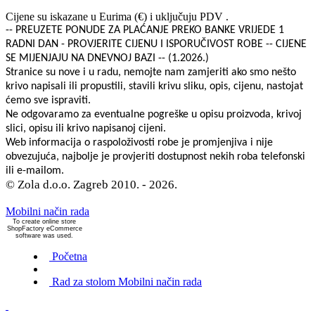
Cijene su iskazane u Eurima (€) i uključuju PDV .
-- PREUZETE PONUDE ZA PLAĆANJE PREKO BANKE VRIJEDE 1
RADNI DAN - PROVJERITE CIJENU I ISPORUČIVOST ROBE -- CIJENE
SE MIJENJAJU NA DNEVNOJ BAZI -- (1.2026.)
Stranice su nove i u radu, nemojte nam zamjeriti ako smo nešto
krivo napisali ili propustili, stavili krivu sliku, opis, cijenu, nastojat
ćemo sve ispraviti.
Ne odgovaramo za eventualne pogreške u opisu proizvoda, krivoj
slici, opisu ili krivo napisanoj cijeni.
Web informacija o raspoloživosti robe je promjenjiva i nije
obvezujuća, najbolje je provjeriti dostupnost nekih roba telefonski
ili e-mailom.
© Zola d.o.o. Zagreb 2010. - 2026.
Mobilni način rada
To create online store
ShopFactory eCommerce
software was used.
Početna
Rad za stolom
Mobilni način rada