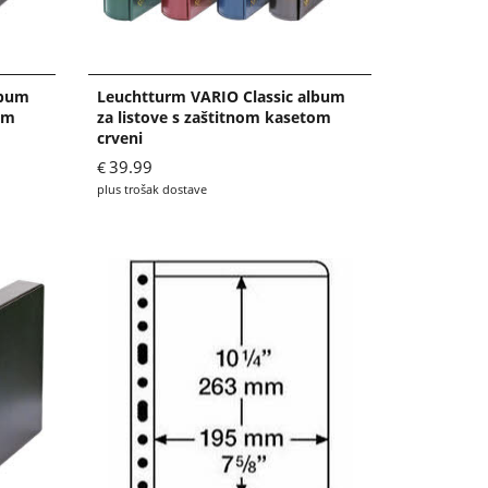
lbum
Leuchtturm VARIO Classic album
om
za listove s zaštitnom kasetom
crveni
39.99
€
plus trošak dostave