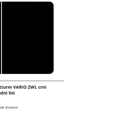
tturm VARIO ZWL crni
dni list
šak dostave