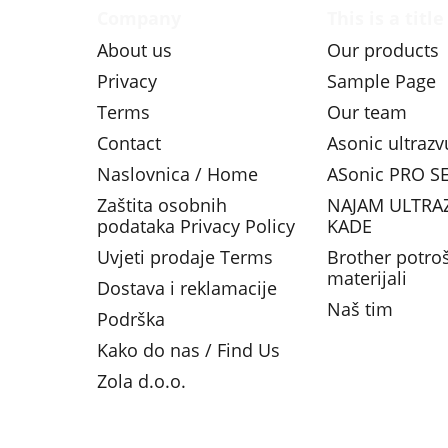
Company
This is a title
About us
Our products
Privacy
Sample Page
Terms
Our team
Contact
Asonic ultraz
Naslovnica / Home
ASonic PRO SE
Zaštita osobnih
NAJAM ULTRA
podataka Privacy Policy
KADE
Uvjeti prodaje Terms
Brother potro
materijali
Dostava i reklamacije
Naš tim
Podrška
Kako do nas / Find Us
Zola d.o.o.