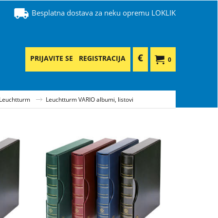
Besplatna dostava za neku opremu LOKLIK
€
PRIJAVITE SE
REGISTRACIJA
0
 Leuchtturm
Leuchtturm VARIO albumi, listovi