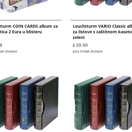
tturm COIN CARDS album za
Leuchtturm VARIO Classic a
tica 2 Eura u blisteru
za listove s zaštitnom kaset
zeleni
9
39.99
€
šak dostave
plus trošak dostave