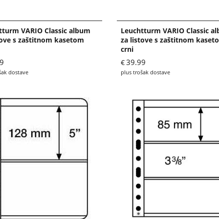
tturm VARIO Classic album
Leuchtturm VARIO Classic a
tove s zaštitnom kasetom
za listove s zaštitnom kaset
crni
9
39.99
€
šak dostave
plus trošak dostave