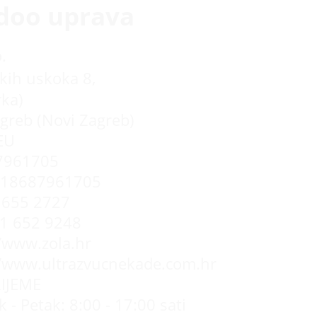
doo uprava
.
kih uskoka 8,
rka)
greb (Novi Zagreb)
EU
7961705
R18687961705
655 2727
 1 652 9248
//www.zola.hr
//www.ultrazvucnekade.com.hr
IJEME
 - Petak: 8:00 - 17:00 sati