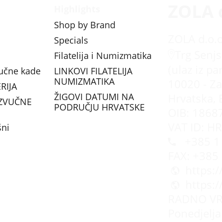
ZOLA 
Highlights
Shop by Brand
ZOLA d.o.o
Specials
Trg Senjs
Filatelija i Numizmatika
(ulaz iz pa
vučne kade
LINKOVI FILATELIJA
NUMIZMATIKA
10020 - Za
RIJA
ŽIGOVI DATUMI NA
Hrvatska, 
ZVUČNE
PODRUČJU HRVATSKE
OIB: 1868
VAT ID: H
šni
+385 1 
FAX: +385
https:
https:
RADNO VR
Ponedjeljak