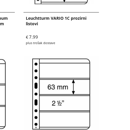
lbum
Leuchtturm VARIO 1C prozirni
om
listovi
7.99
€
plus trošak dostave