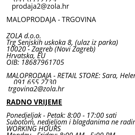
prodaja2@zola.hr
MALOPRODAJA - TRGOVINA
ZOLA d.o.o.
Trg Senjskih uskoka 8, (ulaz iz parka)
10020 - Zagreb (Novi Zagreb)
Hrvatska, EU
OIB: 18687961705
MALOPRODAJA - RETAIL STORE: Sara, Hele
091 655 2730
trgovina2@zola.hr
RADNO VRIJEME
Ponedjeljak - Petak: 8:00 - 17:00 sati
Subotom, nedjeljom i blagdanima ne rad
WORKING HOURS