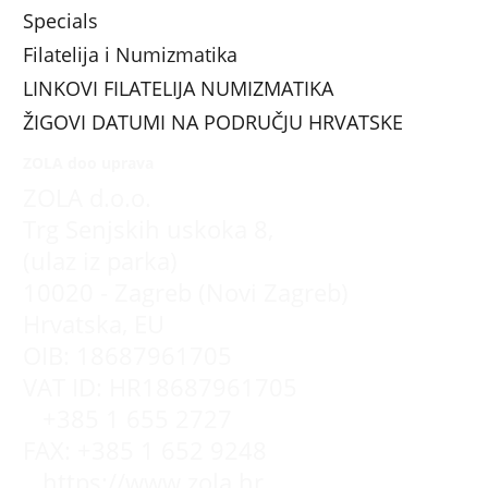
Specials
Filatelija i Numizmatika
LINKOVI FILATELIJA NUMIZMATIKA
ŽIGOVI DATUMI NA PODRUČJU HRVATSKE
ZOLA doo uprava
ZOLA d.o.o.
Trg Senjskih uskoka 8,
(ulaz iz parka)
10020 - Zagreb (Novi Zagreb)
Hrvatska, EU
OIB: 18687961705
VAT ID: HR18687961705
+385 1 655 2727
FAX: +385 1 652 9248
https://www.zola.hr