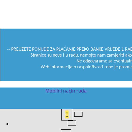
-- PREUZETE PONUDE ZA PLAĆANJE PREKO BANKE VRIJEDE 1 RADNI
Stranice su nove i u radu, nemojte nam zamjeriti ako smo
Ne odgovaramo za eventualne p
Web informacija o raspoloživosti robe je promjen
Mobilni način rada
To create online store
ShopFactory eCommerce
software was used.
0