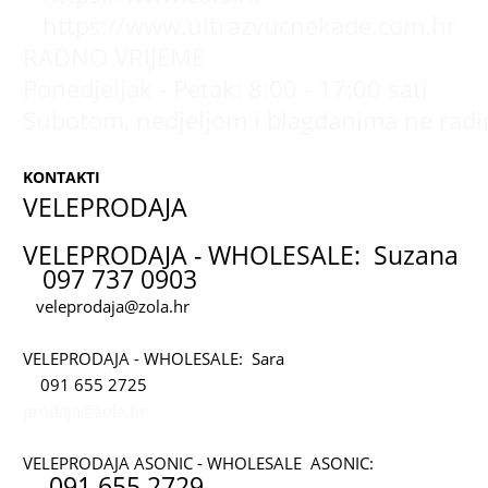
https://www.ultrazvucnekade.com.hr
RADNO VRIJEME
Ponedjeljak - Petak: 8:00 - 17:00 sati
Subotom, nedjeljom i blagdanima ne rad
KONTAKTI
VELEPRODAJA
VELEPRODAJA - WHOLESALE: Suzana
097 737 0903
veleprodaja@zola.hr
VELEPRODAJA - WHOLESALE: Sara
091 655 2725
prodaja@zola.hr
VELEPRODAJA ASONIC - WHOLESALE ASONIC:
091 655 2729