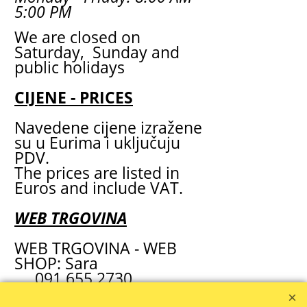
5:00 PM
We are closed on
Saturday, Sunday and
public holidays
CIJENE - PRICES
Navedene cijene izražene
su u Eurima i uključuju
PDV.
The prices are listed in
Euros and include VAT.
WEB TRGOVINA
WEB TRGOVINA - WEB
SHOP: Sara
091 655 2730
prodaja1@zola.hr