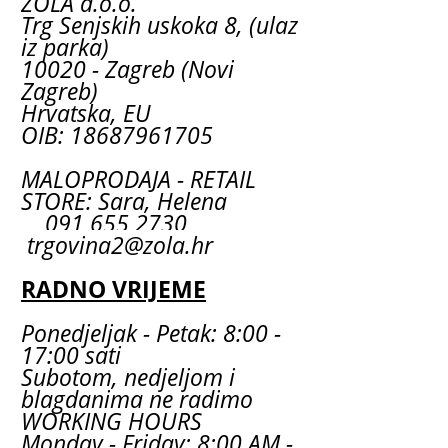
ZOLA d.o.o.
Trg Senjskih uskoka 8, (ulaz
iz parka)
10020 - Zagreb (Novi
Zagreb)
Hrvatska, EU
OIB: 18687961705
MALOPRODAJA - RETAIL
STORE: Sara, Helena
091 655 2730
trgovina2@zola.hr
RADNO VRIJEME
Ponedjeljak - Petak: 8:00 -
17:00 sati
Subotom, nedjeljom i
blagdanima ne radimo
WORKING HOURS
Monday - Friday: 8:00 AM -