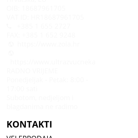
OIB: 18687961705
VAT ID: HR18687961705
+385 1 655 2727
FAX: +385 1 652 9248
https://www.zola.hr
https://www.ultrazvucnekade.com.hr
RADNO VRIJEME
Ponedjeljak - Petak: 8:00 -
17:00 sati
Subotom, nedjeljom i
blagdanima ne radimo
KONTAKTI