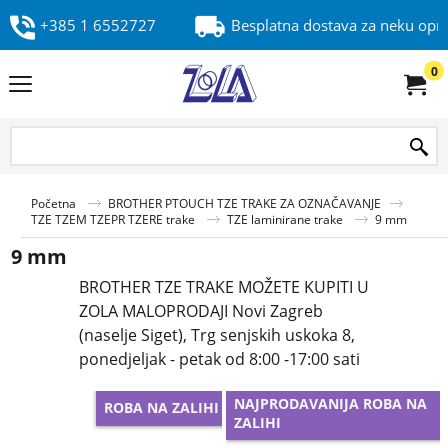
+385 1 6552727
Besplatna dostava za neku op
0
Početna
BROTHER PTOUCH TZE TRAKE ZA OZNAČAVANJE
TZE TZEM TZEPR TZERE trake
TZE laminirane trake
9 mm
9 mm
BROTHER TZE TRAKE MOŽETE KUPITI U
ZOLA MALOPRODAJI Novi Zagreb
(naselje Siget), Trg senjskih uskoka 8,
ponedjeljak - petak od 8:00 -17:00 sati
NAJPRODAVANIJA ROBA NA
ROBA NA ZALIHI
ZALIHI