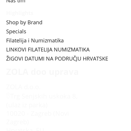
Naš tim
Highlights
Shop by Brand
Specials
Filatelija i Numizmatika
LINKOVI FILATELIJA NUMIZMATIKA
ŽIGOVI DATUMI NA PODRUČJU HRVATSKE
ZOLA doo uprava
ZOLA d.o.o.
Trg Senjskih uskoka 8,
(ulaz iz parka)
10020 - Zagreb (Novi
Zagreb)
Hrvatska, EU