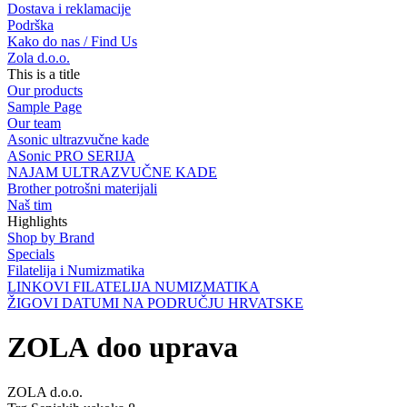
Dostava i reklamacije
Podrška
Kako do nas / Find Us
Zola d.o.o.
This is a title
Our products
Sample Page
Our team
Asonic ultrazvučne kade
ASonic PRO SERIJA
NAJAM ULTRAZVUČNE KADE
Brother potrošni materijali
Naš tim
Highlights
Shop by Brand
Specials
Filatelija i Numizmatika
LINKOVI FILATELIJA NUMIZMATIKA
ŽIGOVI DATUMI NA PODRUČJU HRVATSKE
ZOLA doo uprava
ZOLA d.o.o.