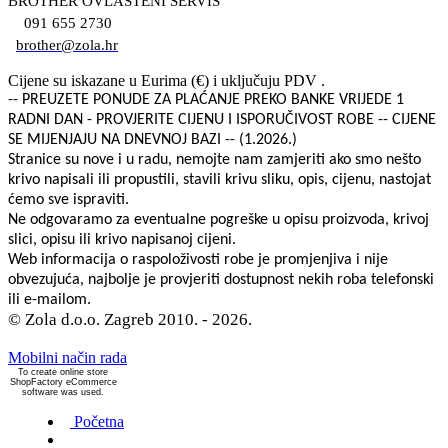
BROTHER OVLAŠTENI SERVIS
091 655 2730
brother@zola.hr
Cijene su iskazane u Eurima (€) i uključuju PDV .
-- PREUZETE PONUDE ZA PLAĆANJE PREKO BANKE VRIJEDE 1
RADNI DAN - PROVJERITE CIJENU I ISPORUČIVOST ROBE -- CIJENE
SE MIJENJAJU NA DNEVNOJ BAZI -- (1.2026.)
Stranice su nove i u radu, nemojte nam zamjeriti ako smo nešto
krivo napisali ili propustili, stavili krivu sliku, opis, cijenu, nastojat
ćemo sve ispraviti.
Ne odgovaramo za eventualne pogreške u opisu proizvoda, krivoj
slici, opisu ili krivo napisanoj cijeni.
Web informacija o raspoloživosti robe je promjenjiva i nije
obvezujuća, najbolje je provjeriti dostupnost nekih roba telefonski
ili e-mailom.
© Zola d.o.o. Zagreb 2010. - 2026.
Mobilni način rada
To create online store
ShopFactory eCommerce
software was used.
Početna