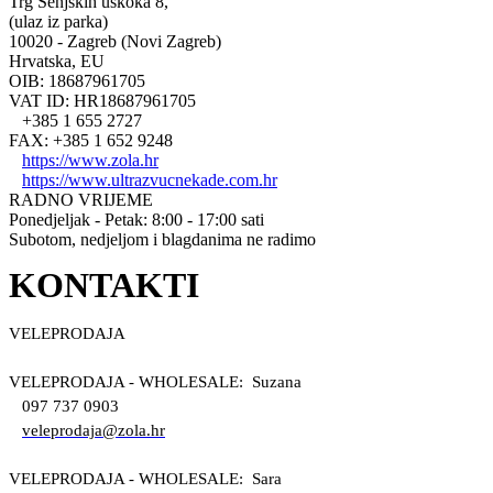
Trg Senjskih uskoka 8,
(ulaz iz parka)
10020 - Zagreb (Novi Zagreb)
Hrvatska, EU
OIB: 18687961705
VAT ID: HR18687961705
+385 1 655 2727
FAX: +385 1 652 9248
https://www.zola.hr
https://www.ultrazvucnekade.com.hr
RADNO VRIJEME
Ponedjeljak - Petak: 8:00 - 17:00 sati
Subotom, nedjeljom i blagdanima ne radimo
KONTAKTI
VELEPRODAJA
VELEPRODAJA - WHOLESALE: Suzana
097 737 0903
veleprodaja@zola.hr
VELEPRODAJA - WHOLESALE: Sara