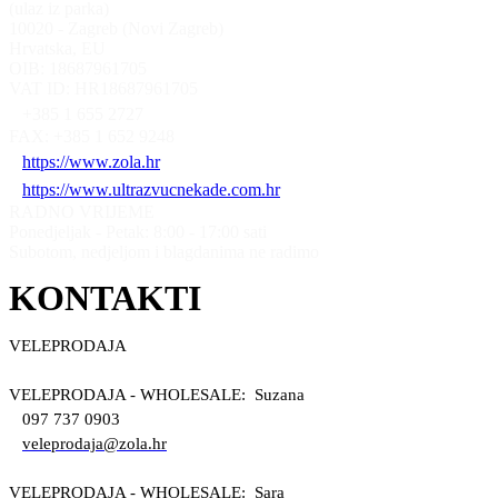
(ulaz iz parka)
10020 - Zagreb (Novi Zagreb)
Hrvatska, EU
OIB: 18687961705
VAT ID: HR18687961705
+385 1 655 2727
FAX: +385 1 652 9248
https://www.zola.hr
https://www.ultrazvucnekade.com.hr
RADNO VRIJEME
Ponedjeljak - Petak: 8:00 - 17:00 sati
Subotom, nedjeljom i blagdanima ne radimo
KONTAKTI
VELEPRODAJA
VELEPRODAJA - WHOLESALE: Suzana
097 737 0903
veleprodaja@zola.hr
VELEPRODAJA - WHOLESALE: Sara