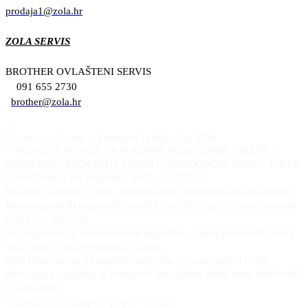
prodaja1@zola.hr
ZOLA SERVIS
BROTHER OVLAŠTENI SERVIS
091 655 2730
brother@zola.hr
Cijene su iskazane u Eurima (€) i uključuju PDV .
-- PREUZETE PONUDE ZA PLAĆANJE PREKO BANKE VRIJEDE 1
RADNI DAN - PROVJERITE CIJENU I ISPORUČIVOST ROBE -- CIJENE
SE MIJENJAJU NA DNEVNOJ BAZI -- (1.2026.)
Stranice su nove i u radu, nemojte nam zamjeriti ako smo nešto
krivo napisali ili propustili, stavili krivu sliku, opis, cijenu, nastojat
ćemo sve ispraviti.
Ne odgovaramo za eventualne pogreške u opisu proizvoda, krivoj
slici, opisu ili krivo napisanoj cijeni.
Web informacija o raspoloživosti robe je promjenjiva i nije
obvezujuća, najbolje je provjeriti dostupnost nekih roba telefonski
ili e-mailom.
© Zola d.o.o. Zagreb 2010. - 2026.