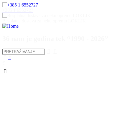
+385 1 6552727
Besplatna dostava za neku opremu LOKLIK
36 nam je godina tek “1990 - 2026”
0
€