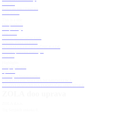
Podrška
Kako do nas / Find Us
Zola d.o.o.
This is a title
Our products
Sample Page
Our team
Asonic ultrazvučne kade
ASonic PRO SERIJA
NAJAM ULTRAZVUČNE KADE
Brother potrošni materijali
Naš tim
Highlights
Shop by Brand
Specials
Filatelija i Numizmatika
LINKOVI FILATELIJA NUMIZMATIKA
ŽIGOVI DATUMI NA PODRUČJU HRVATSKE
ZOLA doo uprava
ZOLA d.o.o.
Trg Senjskih uskoka 8,