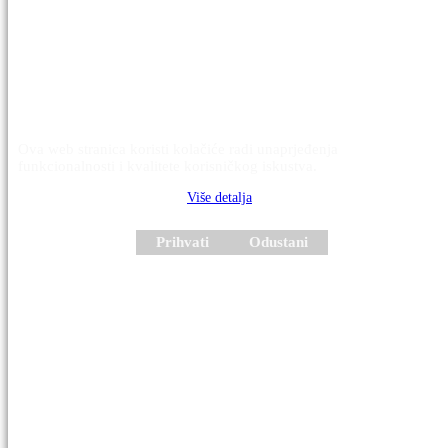
Ova web stranica koristi kolačiće radi unaprjeđenja
funkcionalnosti i kvalitete korisničkog iskustva.
Više detalja
Prihvati
Odustani