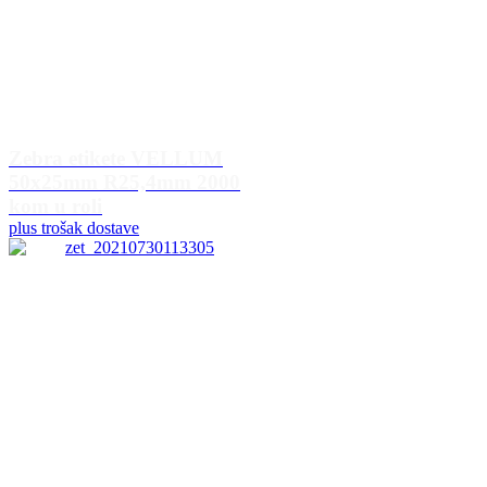
Zebra etikete VELLUM
50x25mm R25,4mm 2000
kom u roli
plus trošak dostave