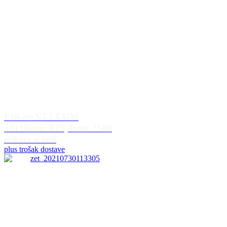
Etikete VELLUM
30x18mm R25,4mm 2500
etiketa u roli
plus trošak dostave