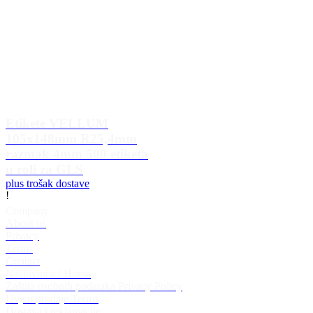
Etikete VELLUM
105x148mm R25,4mm
razmak 4mm 500 etiketa
u roli za GLS
plus trošak dostave
!
Company
About us
Privacy
Terms
Contact
Naslovnica / Home
Zaštita osobnih podataka Privacy Policy
Uvjeti prodaje Terms
Dostava i reklamacije