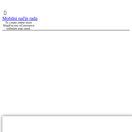
Mobilni način rada
To create online store
ShopFactory eCommerce
software was used.