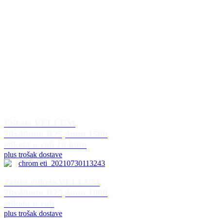
Etikete VELLUM
70x40mm R25,4mm 1500
etiketa u roli 10 kom
plus trošak dostave
Zebra etikete VELLUM
70x48mm R25,4mm 1000
etiketa u roli
plus trošak dostave