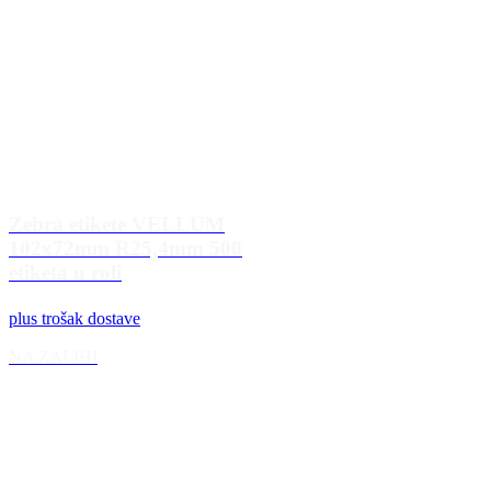
Zebra etikete VELLUM
102x72mm R25,4mm 500
etiketa u roli
plus trošak dostave
NA ZALIHI