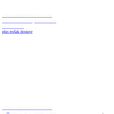
Zebra etikete VELLUM
50x33mm R25,4mm 1500
kom u roli
plus trošak dostave
Zebra etikete VELLUM
50x80mm R25,4mm 1000