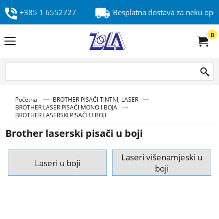
+385 1 6552727
Besplatna dostava za neku op
0
Početna
BROTHER PISAČI TINTNI, LASER
BROTHER LASER PISAČI MONO I BOJA
BROTHER LASERSKI PISAČI U BOJI
Brother laserski pisači u boji
Laseri višenamjeski u
Laseri u boji
boji