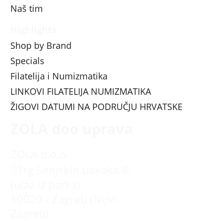
Naš tim
Highlights
Shop by Brand
Specials
Filatelija i Numizmatika
LINKOVI FILATELIJA NUMIZMATIKA
ŽIGOVI DATUMI NA PODRUČJU HRVATSKE
ZOLA doo uprava
ZOLA d.o.o.
Trg Senjskih uskoka 8,
(ulaz iz parka)
10020 - Zagreb (Novi
Zagreb)