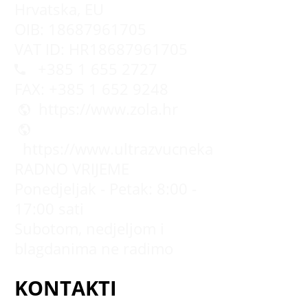
Hrvatska, EU
OIB: 18687961705
VAT ID: HR18687961705
+385 1 655 2727
FAX: +385 1 652 9248
https://www.zola.hr
https://www.ultrazvucnekade.com.hr
RADNO VRIJEME
Ponedjeljak - Petak: 8:00 -
17:00 sati
Subotom, nedjeljom i
blagdanima ne radimo
KONTAKTI