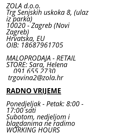
ZOLA d.o.o.
Trg Senjskih uskoka 8, (ulaz
iz parka)
10020 - Zagreb (Novi
Zagreb)
Hrvatska, EU
OIB: 18687961705
MALOPRODAJA - RETAIL
STORE: Sara, Helena
091 655 2730
trgovina2@zola.hr
RADNO VRIJEME
Ponedjeljak - Petak: 8:00 -
17:00 sati
Subotom, nedjeljom i
blagdanima ne radimo
WORKING HOURS