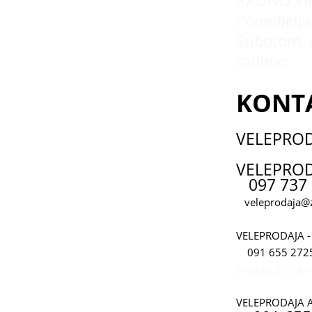
RADNO VR
Ponedjeljak
Subotom, 
radimo
KONT
VELEPRO
VELEPROD
097 737 
veleprodaja@z
VELEPRODAJA -
091 655 272
prodaja@zola.h
VELEPRODAJA 