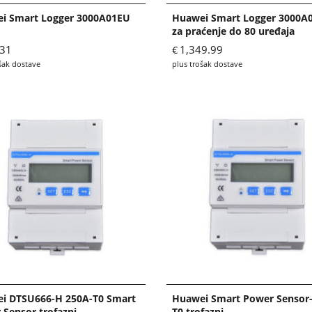
i Smart Logger 3000A01EU
Huawei Smart Logger 3000A
za praćenje do 80 uređaja
.31
1,349.99
€
šak dostave
plus trošak dostave
i DTSU666-H 250A-T0 Smart
Huawei Smart Power Sensor
 Sensor trofazni
T0 trofazni