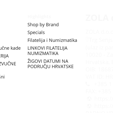
ZOLA 
Highlights
Shop by Brand
ZOLA d.o.o
Specials
Trg Senjs
Filatelija i Numizmatika
(ulaz iz pa
vučne kade
LINKOVI FILATELIJA
NUMIZMATIKA
10020 - Za
RIJA
ŽIGOVI DATUMI NA
Hrvatska, 
ZVUČNE
PODRUČJU HRVATSKE
OIB: 1868
VAT ID: H
šni
+385 1 
FAX: +385
https:
https: