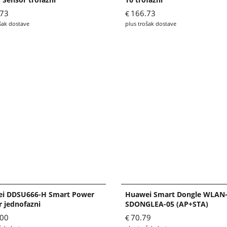
.73
166.73
€
šak dostave
plus trošak dostave
i DDSU666-H Smart Power
Huawei Smart Dongle WLAN
r jednofazni
SDONGLEA-05 (AP+STA)
.00
70.79
€