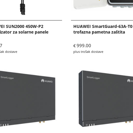
I SUN2000 450W-P2
HUAWEI SmartGuard-63A-T0
zator za solarne panele
trofazna pametna zaštita
7
999.00
€
šak dostave
plus trošak dostave