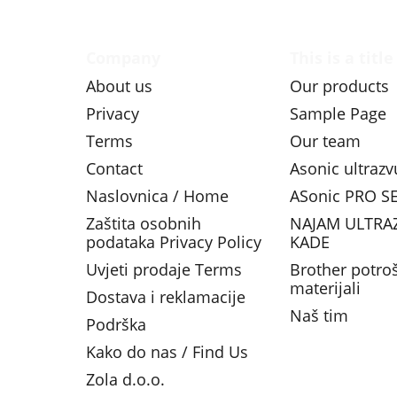
Company
This is a title
About us
Our products
Privacy
Sample Page
Terms
Our team
Contact
Asonic ultraz
Naslovnica / Home
ASonic PRO SE
Zaštita osobnih
NAJAM ULTRA
podataka Privacy Policy
KADE
Uvjeti prodaje Terms
Brother potro
materijali
Dostava i reklamacije
Naš tim
Podrška
Kako do nas / Find Us
Zola d.o.o.