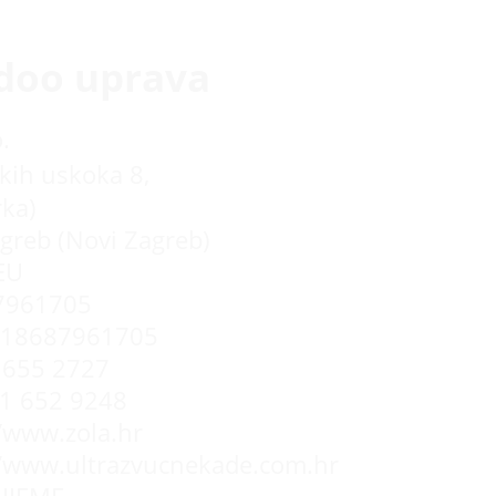
doo uprava
.
kih uskoka 8,
rka)
greb (Novi Zagreb)
EU
7961705
R18687961705
655 2727
 1 652 9248
//www.zola.hr
//www.ultrazvucnekade.com.hr