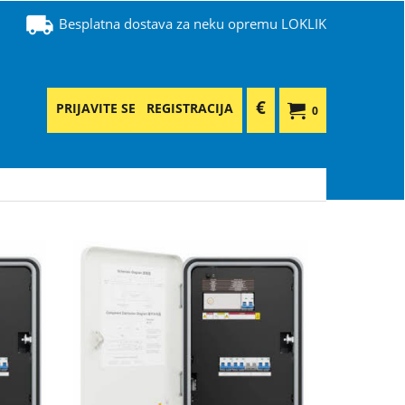
Besplatna dostava za neku opremu LOKLIK
€
PRIJAVITE SE
REGISTRACIJA
0