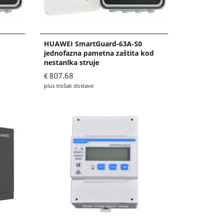
HUAWEI SmartGuard-63A-S0
jednofazna pametna zaštita kod
nestanlka struje
807.68
€
plus trošak dostave