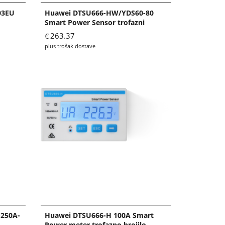
03EU
Huawei DTSU666-HW/YDS60-80
Smart Power Sensor trofazni
263.37
€
plus trošak dostave
-250A-
Huawei DTSU666-H 100A Smart
Power meter trofazno brojilo