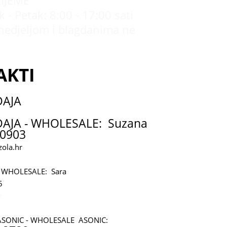
IJEME
 - Petak: 8:00 - 17:00 sati
nedjeljom i blagdanima ne
AKTI
DAJA
AJA - WHOLESALE: Suzana
0903
ola.hr
 WHOLESALE: Sara
5
r
ASONIC - WHOLESALE ASONIC: