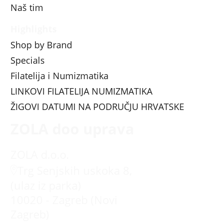
Naš tim
Highlights
Shop by Brand
Specials
Filatelija i Numizmatika
LINKOVI FILATELIJA NUMIZMATIKA
ŽIGOVI DATUMI NA PODRUČJU HRVATSKE
ZOLA doo uprava
ZOLA d.o.o.
Trg Senjskih uskoka 8,
(ulaz iz parka)
10020 - Zagreb (Novi
Zagreb)