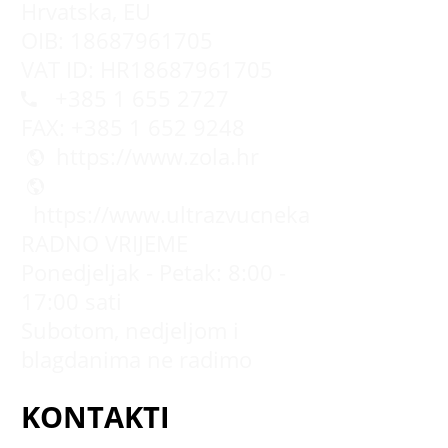
Hrvatska, EU
OIB: 18687961705
VAT ID: HR18687961705
+385 1 655 2727
FAX: +385 1 652 9248
https://www.zola.hr
https://www.ultrazvucnekade.com.hr
RADNO VRIJEME
Ponedjeljak - Petak: 8:00 -
17:00 sati
Subotom, nedjeljom i
blagdanima ne radimo
KONTAKTI