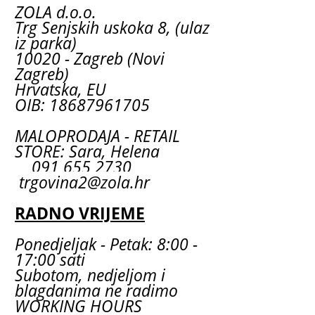
ZOLA d.o.o.
Trg Senjskih uskoka 8, (ulaz
iz parka)
10020 - Zagreb (Novi
Zagreb)
Hrvatska, EU
OIB: 18687961705
MALOPRODAJA - RETAIL
STORE: Sara, Helena
091 655 2730
trgovina2@zola.hr
RADNO VRIJEME
Ponedjeljak - Petak: 8:00 -
17:00 sati
Subotom, nedjeljom i
blagdanima ne radimo
WORKING HOURS