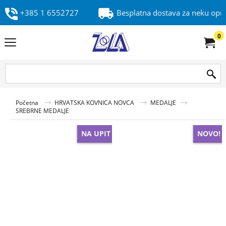
+385 1 6552727
Besplatna dostava za neku op
0
Početna
HRVATSKA KOVNICA NOVCA
MEDALJE
SREBRNE MEDALJE
NA UPIT
NOVO!