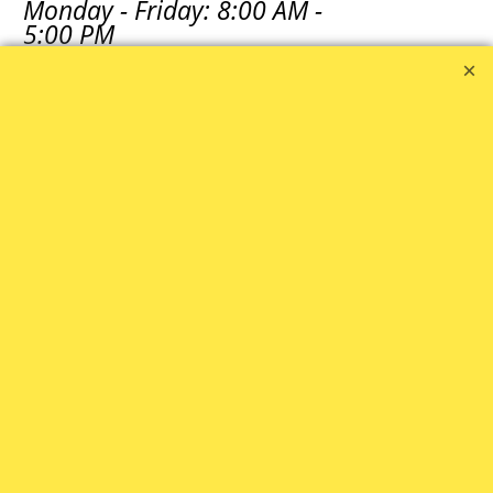
Monday - Friday: 8:00 AM -
5:00 PM
We are closed on
Saturday, Sunday and
public holidays
CIJENE - PRICES
Navedene cijene izražene
su u Eurima i uključuju
PDV.
The prices are listed in
Euros and include VAT.
WEB TRGOVINA
WEB TRGOVINA - WEB
SHOP: Sara
091 655 2730
prodaja1@zola.hr