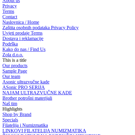
About us
Privacy
Terms
Contact
Naslovnica / Home
Zaštita osobnih podataka Privacy Policy
Uvjeti prodaje Terms
Dostava i reklamacije
Podrška
Kako do nas / Find Us
Zola d.o.o.
This is a title
Our products
Sample Page
Our team
Asonic ultrazvučne kade
ASonic PRO SERIJA
NAJAM ULTRAZVUČNE KADE
Brother potrošni materijali
Naš tim
Highlights
Shop by Brand
Specials
Filatelija i Numizmatika
LINKOVI FILATELIJA NUMIZMATIKA