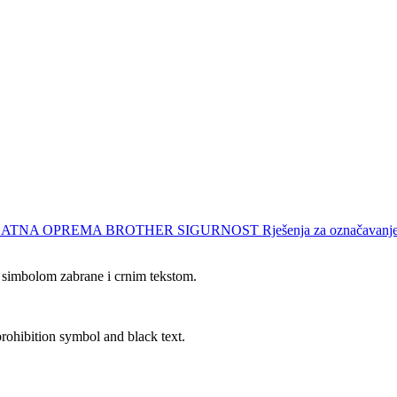
ODATNA OPREMA
BROTHER SIGURNOST Rješenja za označavanj
m simbolom zabrane i crnim tekstom.
prohibition symbol and black text.