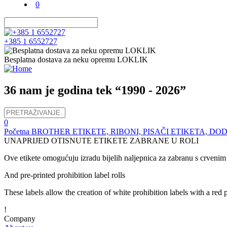
0
+385 1 6552727
Besplatna dostava za neku opremu LOKLIK
36 nam je godina tek “1990 - 2026”
0
Početna
BROTHER ETIKETE, RIBONI, PISAČI ETIKETA, D
UNAPRIJED OTISNUTE ETIKETE ZABRANE U ROLI
Ove etikete omogućuju izradu bijelih naljepnica za zabranu s crveni
And pre-printed prohibition label rolls
These labels allow the creation of white prohibition labels with a red 
!
Company