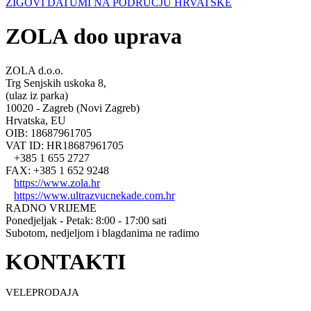
ŽIGOVI DATUMI NA PODRUČJU HRVATSKE
ZOLA doo uprava
ZOLA d.o.o.
Trg Senjskih uskoka 8,
(ulaz iz parka)
10020 - Zagreb (Novi Zagreb)
Hrvatska, EU
OIB: 18687961705
VAT ID: HR18687961705
+385 1 655 2727
FAX: +385 1 652 9248
https://www.zola.hr
https://www.ultrazvucnekade.com.hr
RADNO VRIJEME
Ponedjeljak - Petak: 8:00 - 17:00 sati
Subotom, nedjeljom i blagdanima ne radimo
KONTAKTI
VELEPRODAJA