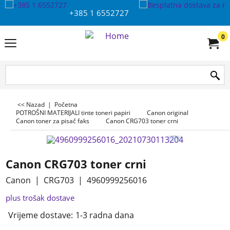
+385 1 6552727
0
<< Nazad
|
Početna
POTROŠNI MATERIJALI tinte toneri papiri
Canon original
Canon toner za pisač faks
Canon CRG703 toner crni
Canon CRG703 toner crni
Canon
CRG703
4960999256016
plus trošak dostave
Vrijeme dostave:
1-3 radna dana