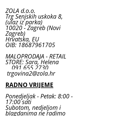
ZOLA d.o.o.
Trg Senjskih uskoka 8,
(ulaz iz parka)
10020 - Zagreb (Novi
Zagreb)
Hrvatska, EU
OIB: 18687961705
MALOPRODAJA - RETAIL
STORE: Sara, Helena
091 655 2730
trgovina2@zola.hr
RADNO VRIJEME
Ponedjeljak - Petak: 8:00 -
17:00 sati
Subotom, nedjeljom i
blagdanima ne radimo