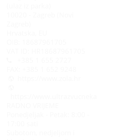
(ulaz iz parka)
10020 - Zagreb (Novi
Zagreb)
Hrvatska, EU
OIB: 18687961705
VAT ID: HR18687961705
+385 1 655 2727
FAX: +385 1 652 9248
https://www.zola.hr
https://www.ultrazvucnekade.com.hr
RADNO VRIJEME
Ponedjeljak - Petak: 8:00 -
17:00 sati
Subotom, nedjeljom i