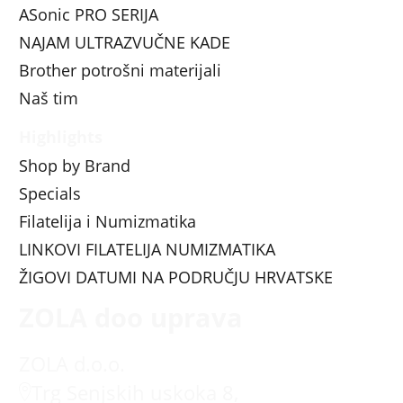
ASonic PRO SERIJA
NAJAM ULTRAZVUČNE KADE
Brother potrošni materijali
Naš tim
Highlights
Shop by Brand
Specials
Filatelija i Numizmatika
LINKOVI FILATELIJA NUMIZMATIKA
ŽIGOVI DATUMI NA PODRUČJU HRVATSKE
ZOLA doo uprava
ZOLA d.o.o.
Trg Senjskih uskoka 8,