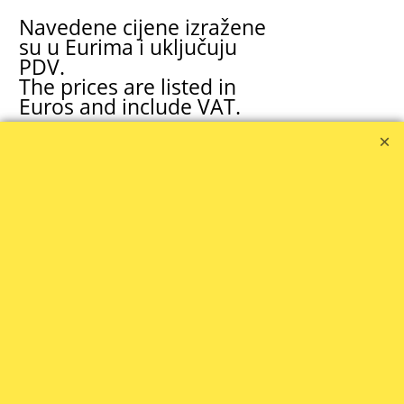
Navedene cijene izražene
su u Eurima i uključuju
PDV.
The prices are listed in
Euros and include VAT.
WEB TRGOVINA
WEB TRGOVINA - WEB
SHOP: Sara
091 655 2730
prodaja1@zola.hr
ZOLA SERVIS
BROTHER OVLAŠTENI
SERVIS
091 655 2730
brother@zola.hr