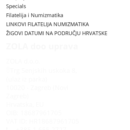
Specials
Filatelija i Numizmatika
LINKOVI FILATELIJA NUMIZMATIKA
ŽIGOVI DATUMI NA PODRUČJU HRVATSKE
ZOLA doo uprava
ZOLA d.o.o.
Trg Senjskih uskoka 8,
(ulaz iz parka)
10020 - Zagreb (Novi
Zagreb)
Hrvatska, EU
OIB: 18687961705
VAT ID: HR18687961705
+385 1 655 2727