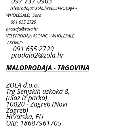
097 737 0903
veleprodaja@zola.hr
VELEPRODAJA -
WHOLESALE: Sara
091 655 2725
prodaja@zola.hr
VELEPRODAJA ASONIC - WHOLESALE
ASONIC:
091 655 2729
prodaja2@zola.hr
MALOPRODAJA - TRGOVINA
ZOLA d.o.o.
Trg Senjskih uskoka 8,
(ulaz iz parka)
10020 - Zagreb (Novi
Zagreb)
Hrvatska, EU
OIB: 18687961705