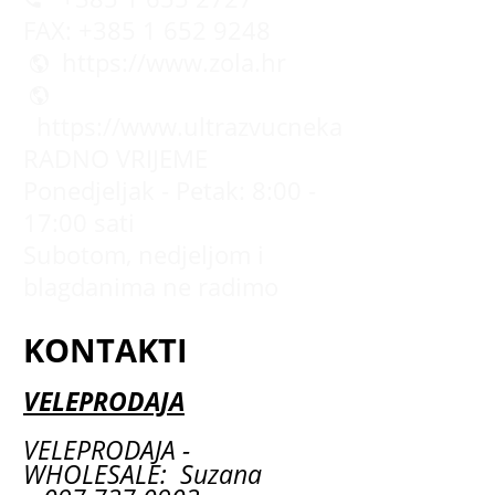
FAX: +385 1 652 9248
https://www.zola.hr
https://www.ultrazvucnekade.com.hr
RADNO VRIJEME
Ponedjeljak - Petak: 8:00 -
17:00 sati
Subotom, nedjeljom i
blagdanima ne radimo
KONTAKTI
VELEPRODAJA
VELEPRODAJA -
WHOLESALE: Suzana