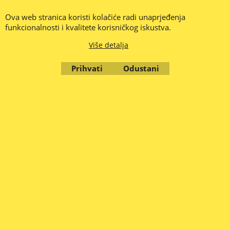
Ova web stranica koristi kolačiće radi unaprjeđenja
funkcionalnosti i kvalitete korisničkog iskustva.
Cijene su iskazane u Eurima (€) i uključuju PDV .
Više detalja
-- PREUZETE PONUDE ZA PLAĆANJE PREKO BANKE VRIJEDE 1
RADNI DAN - PROVJERITE CIJENU I ISPORUČIVOST ROBE --
Prihvati
Odustani
CIJENE SE MIJENJAJU NA DNEVNOJ BAZI -- (1.2026.)
Stranice su nove i u radu, nemojte nam zamjeriti ako smo nešto
krivo napisali ili propustili, stavili krivu sliku, opis, cijenu, nastojat
ćemo sve ispraviti.
Ne odgovaramo za eventualne pogreške u opisu proizvoda, krivoj
slici, opisu ili krivo napisanoj cijeni.
Web informacija o raspoloživosti robe je promjenjiva i nije
obvezujuća, najbolje je provjeriti dostupnost nekih roba telefonski
ili e-mailom.
© Zola d.o.o. Zagreb 2010. - 2026.
To create online store
ShopFactory eCommerce
software was used.