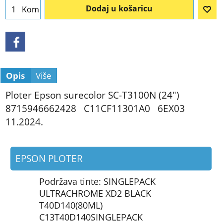
Dodaj u košaricu
Kom
Opis
Više
Ploter Epson surecolor SC-T3100N (24")
8715946662428 C11CF11301A0 6EX03
11.2024.
EPSON PLOTER
Podržava tinte: SINGLEPACK
ULTRACHROME XD2 BLACK
T40D140(80ML)
C13T40D140SINGLEPACK