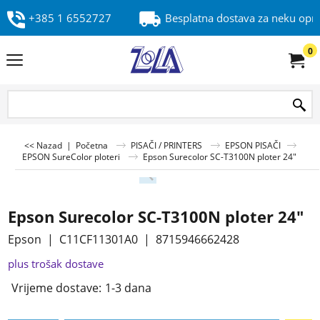
+385 1 6552727
Besplatna dostava za neku op
0
<< Nazad
|
Početna
PISAČI / PRINTERS
EPSON PISAČI
EPSON SureColor ploteri
Epson Surecolor SC-T3100N ploter 24"
Epson Surecolor SC-T3100N ploter 24"
Epson
C11CF11301A0
8715946662428
plus trošak dostave
Vrijeme dostave:
1-3 dana