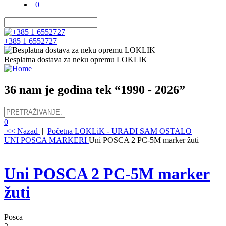
0
+385 1 6552727
Besplatna dostava za neku opremu LOKLIK
36 nam je godina tek “1990 - 2026”
0
<< Nazad
|
Početna
LOKLiK - URADI SAM
OSTALO
UNI POSCA MARKERI
Uni POSCA 2 PC-5M marker žuti
Uni POSCA 2 PC-5M marker
žuti
Posca