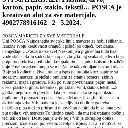
karton, papir, staklo, tekstil… POSCA je
kreativan alat za sve materijale.
4902778916162 2 5.2024.
POSCA MARKER ZA SVE MATERIJALE
Uni POSCA Najpoznatija svjetska linija markera za hobi i slikanje.
Izrazite svoju kreativnost crtajući i pišući po odjeći, torbicama,
namještaju …Posca može sve! Neškodljiva pigmentna tinta bazi
vode slična akrilu sadrži bijeli opak zbog kojeg svaka slijedeća boja
potpuno prekriva prethodnu kompaktnim i sjajnim ispisom. Različite
boje Posca markera mogu se miješati te tako dobijate bezbroj nijansi.
Boje su kvalitetne, žive i trajne a ispis ne probija kroz papir te su
stoga ovi markeri uspješni i omiljeni za crtanje postera, zidnih
reklama, mapa i grafova. Pišu po svim površinama: papir, metal,
drvo, plastika, glina, keramika, porculan, vinil, staklo, tekstil,...S
glatkih neporoznih površina lako se brišu a ako se ispis fiksira
toplinom ili premazom postaje trajan.Marker ima „felt-tip“ sistem
aktiviranja vrha.Vrh markera je osjetljiv na dodir te ga treba
nekoliko puta nježno pritisnuti o površinu papira da bi se tinta prvi
put upila u vrh markera.To ujedno znači i da mu rok trajanja počinje
teći tek od tada. Dostupan je u 49 boja.Vrh je okruglog oblika,
precizan, izrađen od poliestera. Debljina ispisa: 1.8-2.5 mmSuši se