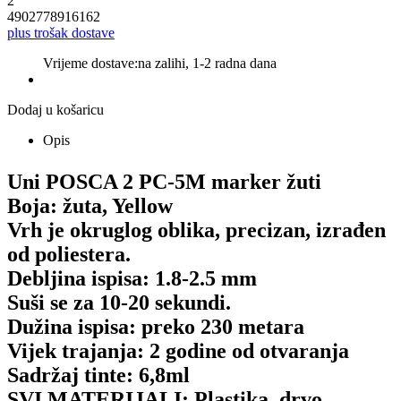
2
4902778916162
plus trošak dostave
Vrijeme dostave:
na zalihi, 1-2 radna dana
Dodaj u košaricu
Opis
Uni POSCA 2 PC-5M marker žuti
Boja: žuta, Yellow
Vrh je okruglog oblika, precizan, izrađen
od poliestera.
Debljina ispisa: 1.8-2.5 mm
Suši se za 10-20 sekundi.
Dužina ispisa: preko 230 metara
Vijek trajanja: 2 godine od otvaranja
Sadržaj tinte: 6,8ml
SVI MATERIJALI: Plastika, drvo,