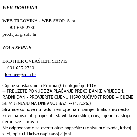
WEB TRGOVINA
WEB TRGOVINA - WEB SHOP: Sara
091 655 2730
prodaja1@zola.hr
ZOLA SERVIS
BROTHER OVLAŠTENI SERVIS
091 655 2730
brother@zola.hr
Cijene su iskazane u Eurima (€) i uključuju PDV .
-- PREUZETE PONUDE ZA PLAĆANJE PREKO BANKE VRIJEDE 1
RADNI DAN - PROVJERITE CIJENU I ISPORUČIVOST ROBE -- CIJENE
SE MIJENJAJU NA DNEVNOJ BAZI -- (1.2026.)
Stranice su nove i u radu, nemojte nam zamjeriti ako smo nešto
krivo napisali ili propustili, stavili krivu sliku, opis, cijenu, nastojat
ćemo sve ispraviti.
Ne odgovaramo za eventualne pogreške u opisu proizvoda, krivoj
slici, opisu ili krivo napisanoj cijeni.