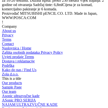
za 10-20 sekundi. Dužina ispisa: preko 230 metara Vijek trajanja: 2
godine od otvaranja Sadržaj tinte: 6,8mlCijena je za komad,
komercijalno pakiranje je 6 komada.
Proizvođač MITSUBISHI pENCIL CO. LTD. Made in Japan,
WWW:POSCA:COM
!
Company
About us
Privacy
Terms
Contact
Naslovnica / Home
Zaštita osobnih podataka Privacy Policy
Uvjeti prodaje Terms
Dostava i reklamacije
Podrška
Kako do nas / Find Us
Zola d.o.o.
This is a title
Our products
Sample Page
Our team
Asonic ultrazvučne kade
ASonic PRO SERIJA
NAJAM ULTRAZVUČNE KADE