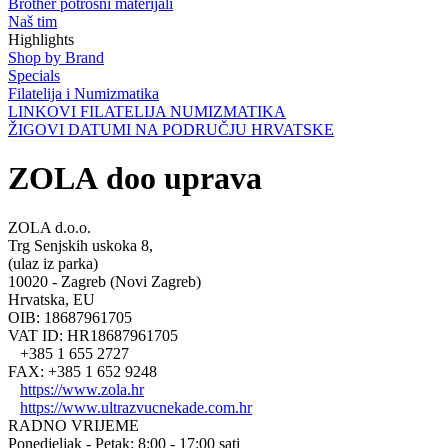
Brother potrošni materijali
Naš tim
Highlights
Shop by Brand
Specials
Filatelija i Numizmatika
LINKOVI FILATELIJA NUMIZMATIKA
ŽIGOVI DATUMI NA PODRUČJU HRVATSKE
ZOLA doo uprava
ZOLA d.o.o.
Trg Senjskih uskoka 8,
(ulaz iz parka)
10020 - Zagreb (Novi Zagreb)
Hrvatska, EU
OIB: 18687961705
VAT ID: HR18687961705
+385 1 655 2727
FAX: +385 1 652 9248
https://www.zola.hr
https://www.ultrazvucnekade.com.hr
RADNO VRIJEME
Ponedjeljak - Petak: 8:00 - 17:00 sati