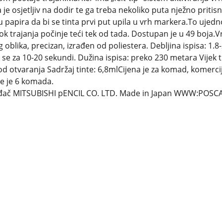
je osjetljiv na dodir te ga treba nekoliko puta nježno pritisn
 papira da bi se tinta prvi put upila u vrh markera.To ujedno
k trajanja počinje teći tek od tada. Dostupan je u 49 boja.V
 oblika, precizan, izrađen od poliestera. Debljina ispisa: 1.8-
e za 10-20 sekundi. Dužina ispisa: preko 230 metara Vijek t
d otvaranja Sadržaj tinte: 6,8mlCijena je za komad, komerci
je je 6 komada.
đač MITSUBISHI pENCIL CO. LTD. Made in Japan WWW:POS