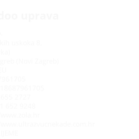
doo uprava
.
kih uskoka 8,
rka)
greb (Novi Zagreb)
EU
7961705
R18687961705
655 2727
 1 652 9248
//www.zola.hr
//www.ultrazvucnekade.com.hr
IJEME