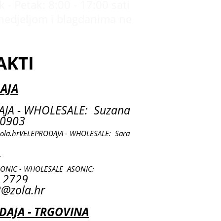
 - Petak: 8:00 - 17:00 sati
nedjeljom i blagdanima ne
AKTI
AJA
JA - WHOLESALE: Suzana
0903
ola.hr
VELEPRODAJA - WHOLESALE: Sara
r
SONIC - WHOLESALE ASONIC:
 2729
@zola.hr
AJA - TRGOVINA