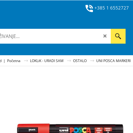
+385 1 6552727
ad
|
Početna
LOKLiK - URADI SAM
OSTALO
UNI POSCA MARKERI