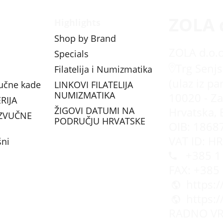
ZOLA 
Highlights
Shop by Brand
ZOLA d.o.o
Specials
Trg Senjs
Filatelija i Numizmatika
(ulaz iz pa
vučne kade
LINKOVI FILATELIJA
NUMIZMATIKA
10020 - Za
RIJA
ŽIGOVI DATUMI NA
Hrvatska, 
ZVUČNE
PODRUČJU HRVATSKE
OIB: 1868
VAT ID: H
šni
+385 1 
FAX: +385
https:
https:
RADNO VR