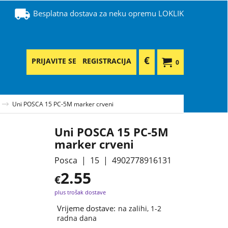
Besplatna dostava za neku opremu LOKLIK
€
PRIJAVITE SE
REGISTRACIJA
0
Uni POSCA 15 PC-5M marker crveni
Uni POSCA 15 PC-5M
marker crveni
Posca
15
4902778916131
2.55
€
plus trošak dostave
Vrijeme dostave:
na zalihi, 1-2
radna dana