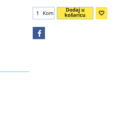
Dodaj u
Kom
košaricu