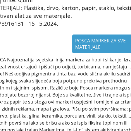
ERIJALI: Plastika, drvo, karton, papir, staklo, teks
tivan alat za sve materijale.
78916131 15 5.2024.
POSCA MARKER ZA SVE
MATERIJALE
A Najpoznatija svjetska linija markera za hobi i slikanje. Izra
eativnost crtajući i pišući po odjeći, torbicama, namještaju
! Neškodljiva pigmentna tinta bazi vode slična akrilu sadrži b
og kojeg svaka slijedeća boja potpuno prekriva prethodnu
nim i sjajnim ispisom. Različite boje Posca markera mogu s
dobijate bezbroj nijansi. Boje su kvalitetne, žive i trajne a isp
kroz papir te su stoga ovi markeri uspješni i omiljeni za crta
 zidnih reklama, mapa i grafova. Pišu po svim površinama: p
vo, plastika, glina, keramika, porculan, vinil, staklo, tekstil,..
ih površina lako se brišu a ako se ispis fiksira toplinom ili
 postaje trajan.Marker ima „felt-tip“ sistem aktiviranja vr