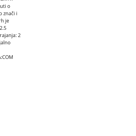
uti o
 znači i
rh je
2.5
rajanja: 2
jalno
CA:COM