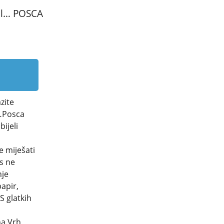
til… POSCA
zite
 …Posca
ijeli
e miješati
is ne
nje
apir,
.S glatkih
ha.Vrh