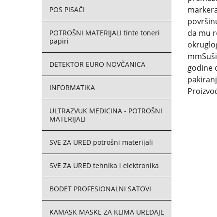
markera 
POS PISAČI
površinu
da mu ro
POTROŠNI MATERIJALI tinte toneri
papiri
okruglog
mmSuši s
DETEKTOR EURO NOVČANICA
godine o
pakiran
INFORMATIKA
Proizvo
ULTRAZVUK MEDICINA - POTROŠNI
MATERIJALI
SVE ZA URED potrošni materijali
SVE ZA URED tehnika i elektronika
BODET PROFESIONALNI SATOVI
KAMASK MASKE ZA KLIMA UREĐAJE