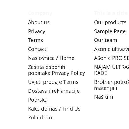
Company
This is a title
About us
Our products
Privacy
Sample Page
Terms
Our team
Contact
Asonic ultraz
Naslovnica / Home
ASonic PRO SE
Zaštita osobnih
NAJAM ULTRA
podataka Privacy Policy
KADE
Uvjeti prodaje Terms
Brother potro
materijali
Dostava i reklamacije
Naš tim
Podrška
Kako do nas / Find Us
Zola d.o.o.