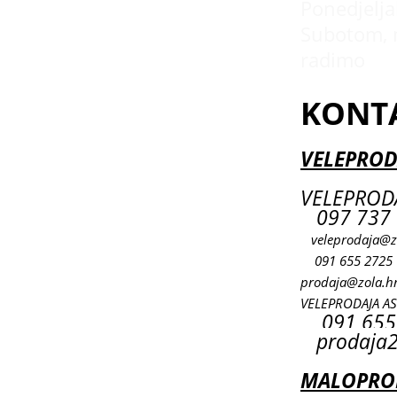
Ponedjeljak
Subotom, 
radimo
KONT
VELEPROD
VELEPRODA
097 737 
veleprodaja@z
091 655 2725
prodaja@zola.h
VELEPRODAJA A
091 655
prodaja2
MALOPROD