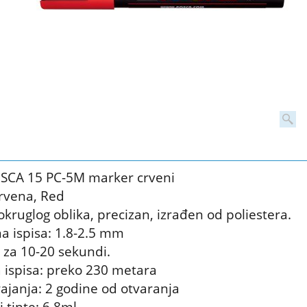
SCA 15 PC-5M marker crveni
crvena, Red
okruglog oblika, precizan, izrađen od poliestera.
na ispisa: 1.8-2.5 mm
e za 10-20 sekundi.
 ispisa: preko 230 metara
trajanja: 2 godine od otvaranja
 tinte: 6,8ml