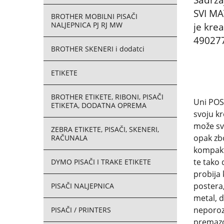
SVI MAT
BROTHER MOBILNI PISAČI
NALJEPNICA PJ RJ MW
je krea
49027
BROTHER SKENERI i dodatci
ETIKETE
BROTHER ETIKETE, RIBONI, PISAČI
Uni POSC
ETIKETA, DODATNA OPREMA
svoju kr
može sve
ZEBRA ETIKETE, PISAČI, SKENERI,
opak zb
RAČUNALA
kompakt
te tako 
DYMO PISAČI I TRAKE ETIKETE
probija 
postera,
PISAČI NALJEPNICA
metal, dr
neporozn
PISAČI / PRINTERS
premazom