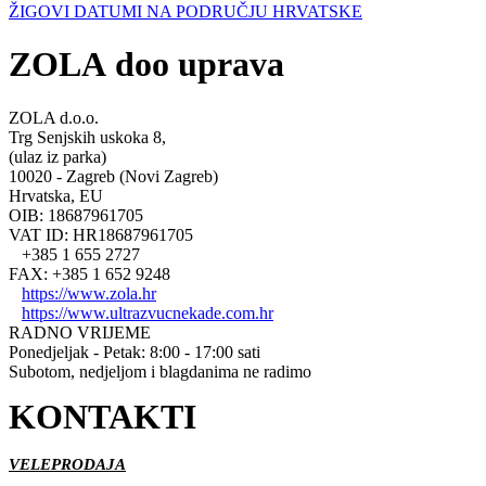
ŽIGOVI DATUMI NA PODRUČJU HRVATSKE
ZOLA doo uprava
ZOLA d.o.o.
Trg Senjskih uskoka 8,
(ulaz iz parka)
10020 - Zagreb (Novi Zagreb)
Hrvatska, EU
OIB: 18687961705
VAT ID: HR18687961705
+385 1 655 2727
FAX: +385 1 652 9248
https://www.zola.hr
https://www.ultrazvucnekade.com.hr
RADNO VRIJEME
Ponedjeljak - Petak: 8:00 - 17:00 sati
Subotom, nedjeljom i blagdanima ne radimo
KONTAKTI
VELEPRODAJA