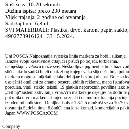
Suši se za 10-20 sekundi.
Dužina ispisa: preko 230 metara
Vijek trajanja: 2 godine od otvaranja
Sadržaj tinte: 6,8ml
SVI MATERIJALI: Plastika, drvo, karton, papir, staklo, 
4902778916124 33 5.2024.
Uni POSCA Najpoznatija svjetska linija markera za hobi i slikanje.
Izrazite svoju kreativnost crtajući i pišući po odjeći, torbicama,
namještaju …Posca može sve! Neškodljiva pigmentna tinta bazi vo
slična akrilu sadrži bijeli opak zbog kojeg svaka slijedeća boja pot
markera mogu se miješati te tako dobijate bezbroj nijansi. Boje su kval
uspješni i omiljeni za crtanje postera, zidnih reklama, mapa i grafov
porculan, vinil, staklo, tekstil,...S glatkih neporoznih površina lako
„felt-tip“ sistem aktiviranja vrha.Vrh markera je osjetljiv na dodir te
put upila u vrh markera.To ujedno znači i da mu rok trajanja počinje
izrađen od poliestera. Debljina ispisa: 1.8-2.5 mmSuši se za 10-20 s
otvaranja Sadržaj tinte: 6,8mlCijena je za komad, komercijalno
Japan WWW:POSCA:COM
!
Company