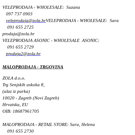
VELEPRODAJA - WHOLESALE: Suzana
097 737 0903
veleprodaja@zola.hr
VELEPRODAJA - WHOLESALE: Sara
091 655 2725
prodaja@zola.hr
VELEPRODAJA ASONIC - WHOLESALE ASONIC:
091 655 2729
prodaja2@zola.hr
MALOPRODAJA - TRGOVINA
ZOLA d.o.o.
Trg Senjskih uskoka 8,
(ulaz iz parka)
10020 - Zagreb (Novi Zagreb)
Hrvatska, EU
OIB: 18687961705
MALOPRODAJA - RETAIL STORE: Sara, Helena
091 655 2730