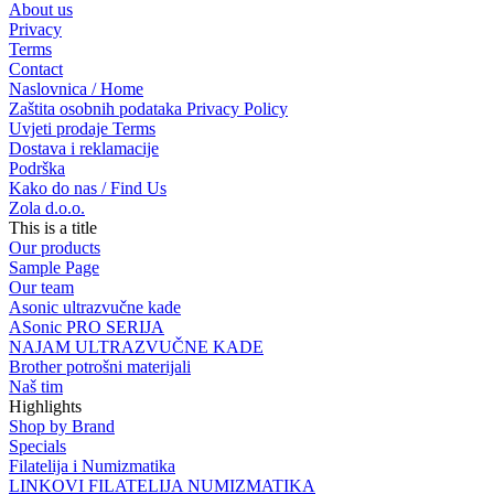
About us
Privacy
Terms
Contact
Naslovnica / Home
Zaštita osobnih podataka Privacy Policy
Uvjeti prodaje Terms
Dostava i reklamacije
Podrška
Kako do nas / Find Us
Zola d.o.o.
This is a title
Our products
Sample Page
Our team
Asonic ultrazvučne kade
ASonic PRO SERIJA
NAJAM ULTRAZVUČNE KADE
Brother potrošni materijali
Naš tim
Highlights
Shop by Brand
Specials
Filatelija i Numizmatika
LINKOVI FILATELIJA NUMIZMATIKA