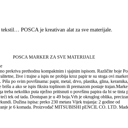
tekstil… POSCA je kreativan alat za sve materijale.
POSCA MARKER ZA SVE MATERIJALE
de
puno prekriva prethodnu kompaktnim i sjajnim ispisom. Različite boje P
itetne, žive i trajne a ispis ne probija kroz papir te su stoga ovi marker
a. Pišu po svim površinama: papir, metal, drvo, plastika, glina, keramika
 se brišu a ako se ispis fiksira toplinom ili premazom postaje trajan.Mark
 ga treba nekoliko puta nježno pritisnuti o površinu papira da bi se tinta 
 teći tek od tada. Dostupan je u 49 boja.Vrh je okruglog oblika, preciza
ekundi. Dužina ispisa: preko 230 metara Vijek trajanja: 2 godine od
 pakiranje je 6 komada. Proizvođač MITSUBISHI pENCIL CO. LTD. Made