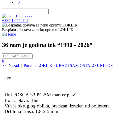
0
+385 1 6552727
Besplatna dostava za neku opremu LOKLIK
36 nam je godina tek “1990 - 2026”
0
<< Nazad
|
Početna
LOKLiK - URADI SAM
OSTALO
UNI PO
Opis
Uni POSCA 33 PC-5M marker plavi
Boja: plava, Blue
Vrh je okruglog oblika, precizan, izrađen od poliestera.
Debljina ispisa: 1.8-2.5 mm