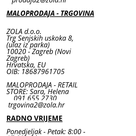
MALOPRODAJA - TRGOVINA
ZOLA d.o.o.
Trg Senjskih uskoka 8,
(ulaz iz parka)
10020 - Zagreb (Novi
Zagreb)
Hrvatska, EU
OIB: 18687961705
MALOPRODAJA - RETAIL
STORE: Sara, Helena
091 655 2730
trgovina2@zola.hr
RADNO VRIJEME
Ponedjeljak - Petak: 8:00 -