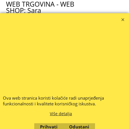
WEB TRGOVINA - WEB
SHOP: Sara
091 655 2730
prodaja1@zola.hr
ZOLA SERVIS
BROTHER OVLAŠTENI
SERVIS
091 655 2730
brother@zola.hr
Ova web stranica koristi kolačiće radi unaprjeđenja
Cijene su iskazane u Eurima (€) i uključuju PDV .
-- PREUZETE PONUDE ZA PLAĆANJE PREKO BANKE VRIJEDE 1
funkcionalnosti i kvalitete korisničkog iskustva.
RADNI DAN - PROVJERITE CIJENU I ISPORUČIVOST ROBE --
Više detalja
CIJENE SE MIJENJAJU NA DNEVNOJ BAZI -- (1.2026.)
Stranice su nove i u radu, nemojte nam zamjeriti ako smo nešto
krivo napisali ili propustili, stavili krivu sliku, opis, cijenu, nastojat
Prihvati
Odustani