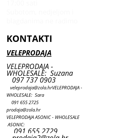
17:00 sati
Subotom, nedjeljom i
blagdanima ne radimo
KONTAKTI
VELEPRODAJA
VELEPRODAJA -
WHOLESALE: Suzana
097 737 0903
veleprodaja@zola.hr
VELEPRODAJA -
WHOLESALE: Sara
091 655 2725
prodaja@zola.hr
VELEPRODAJA ASONIC - WHOLESALE
ASONIC:
091 655 2729
prodaja2@zola.hr