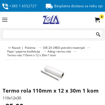
+385 1 6552727
Besplatna dostava za neku op
0
<< Nazad
|
Početna
SVE ZA URED potrošni materijali
Papir i papirna konfekcija
Ading i termo role
Termo rola 110mm x 12 x 30m 1 kom
Termo rola 110mm x 12 x 30m 1 kom
110x12x30