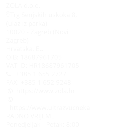
ZOLA d.o.o.
Trg Senjskih uskoka 8,
(ulaz iz parka)
10020 - Zagreb (Novi
Zagreb)
Hrvatska, EU
OIB: 18687961705
VAT ID: HR18687961705
+385 1 655 2727
FAX: +385 1 652 9248
https://www.zola.hr
https://www.ultrazvucnekade.com.hr
RADNO VRIJEME
Ponedjeljak - Petak: 8:00 -