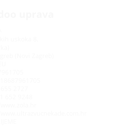
doo uprava
.
kih uskoka 8,
rka)
greb (Novi Zagreb)
EU
7961705
R18687961705
655 2727
 1 652 9248
//www.zola.hr
//www.ultrazvucnekade.com.hr
IJEME