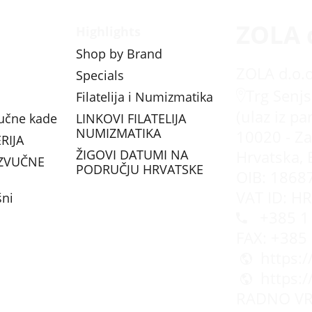
ZOLA 
Highlights
Shop by Brand
ZOLA d.o.o
Specials
Trg Senjs
Filatelija i Numizmatika
(ulaz iz pa
vučne kade
LINKOVI FILATELIJA
NUMIZMATIKA
10020 - Za
RIJA
ŽIGOVI DATUMI NA
Hrvatska, 
ZVUČNE
PODRUČJU HRVATSKE
OIB: 1868
VAT ID: H
šni
+385 1 
FAX: +385
https:
https:
RADNO VR