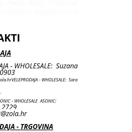
 - Petak: 8:00 - 17:00 sati
nedjeljom i blagdanima ne
AKTI
AJA
JA - WHOLESALE: Suzana
0903
ola.hr
VELEPRODAJA - WHOLESALE: Sara
r
SONIC - WHOLESALE ASONIC:
 2729
@zola.hr
AJA - TRGOVINA