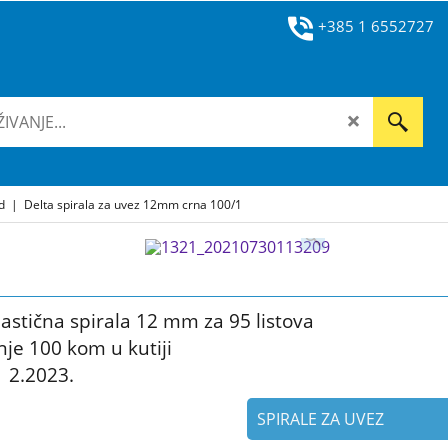
+385 1 6552727
ad
|
Delta spirala za uvez 12mm crna 100/1
lastična spirala 12 mm za 95 listova
nje 100 kom u kutiji
 2.2023.
SPIRALE ZA UVEZ