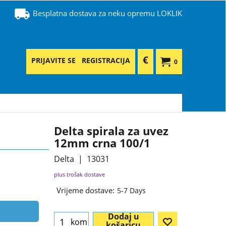
Besplatna dostava za neku opremu LOKLIK
€
PRIJAVITE SE
REGISTRACIJA
0
Delta spirala za uvez
12mm crna 100/1
Delta
13031
plus trošak dostave
Vrijeme dostave:
5-7 Days
Dodaj u
kom
košaricu