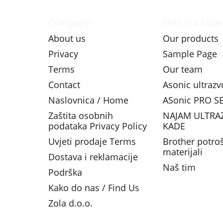
Company
This is a title
About us
Our products
Privacy
Sample Page
Terms
Our team
Contact
Asonic ultraz
Naslovnica / Home
ASonic PRO SE
Zaštita osobnih
NAJAM ULTRA
podataka Privacy Policy
KADE
Uvjeti prodaje Terms
Brother potro
materijali
Dostava i reklamacije
Naš tim
Podrška
Kako do nas / Find Us
Zola d.o.o.