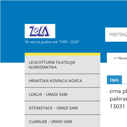
36 nam je godina tek “1990 - 2026”
<< Naz
LEUCHTTURM FILATELIJA
NUMIZMATIKA
Opis
HRVATSKA KOVNICA NOVCA
crna p
LOKLiK - URADI SAM
pakira
13031
ATOMSTACK - URADI SAM
CLAWLAB - URADI SAM