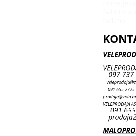
Ponedjeljak
Subotom, 
radimo
KONT
VELEPROD
VELEPRODA
097 737 
veleprodaja@z
091 655 2725
prodaja@zola.h
VELEPRODAJA A
091 655
prodaja2
MALOPROD