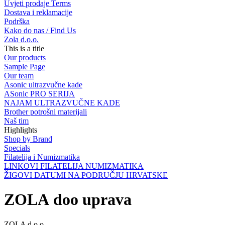
Uvjeti prodaje Terms
Dostava i reklamacije
Podrška
Kako do nas / Find Us
Zola d.o.o.
This is a title
Our products
Sample Page
Our team
Asonic ultrazvučne kade
ASonic PRO SERIJA
NAJAM ULTRAZVUČNE KADE
Brother potrošni materijali
Naš tim
Highlights
Shop by Brand
Specials
Filatelija i Numizmatika
LINKOVI FILATELIJA NUMIZMATIKA
ŽIGOVI DATUMI NA PODRUČJU HRVATSKE
ZOLA doo uprava
ZOLA d.o.o.