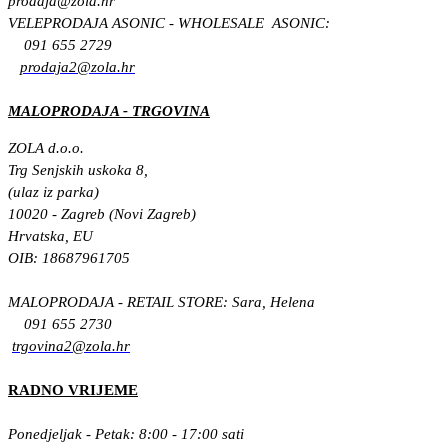
prodaja@zola.hr
VELEPRODAJA ASONIC - WHOLESALE ASONIC:
091 655 2729
prodaja2@zola.hr
MALOPRODAJA - TRGOVINA
ZOLA d.o.o.
Trg Senjskih uskoka 8,
(ulaz iz parka)
10020 - Zagreb (Novi Zagreb)
Hrvatska, EU
OIB: 18687961705
MALOPRODAJA - RETAIL STORE: Sara, Helena
091 655 2730
trgovina2@zola.hr
RADNO VRIJEME
Ponedjeljak - Petak: 8:00 - 17:00 sati