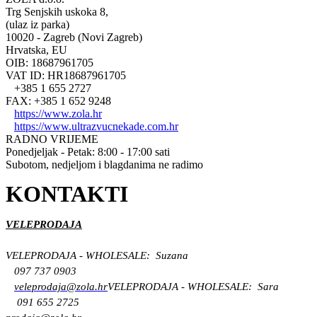
Trg Senjskih uskoka 8,
(ulaz iz parka)
10020 - Zagreb (Novi Zagreb)
Hrvatska, EU
OIB: 18687961705
VAT ID: HR18687961705
+385 1 655 2727
FAX: +385 1 652 9248
https://www.zola.hr
https://www.ultrazvucnekade.com.hr
RADNO VRIJEME
Ponedjeljak - Petak: 8:00 - 17:00 sati
Subotom, nedjeljom i blagdanima ne radimo
KONTAKTI
VELEPRODAJA
VELEPRODAJA - WHOLESALE: Suzana
097 737 0903
veleprodaja@zola.hr
VELEPRODAJA - WHOLESALE: Sara
091 655 2725