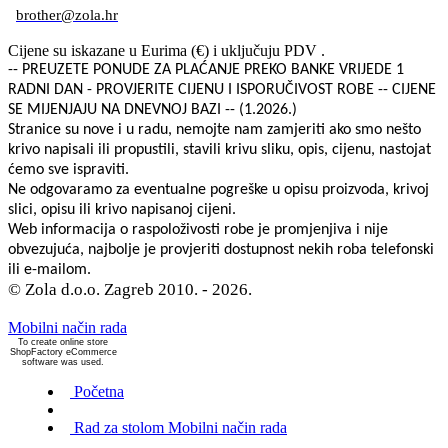
brother@zola.hr
Cijene su iskazane u Eurima (€) i uključuju PDV .
-- PREUZETE PONUDE ZA PLAĆANJE PREKO BANKE VRIJEDE 1
RADNI DAN - PROVJERITE CIJENU I ISPORUČIVOST ROBE -- CIJENE
SE MIJENJAJU NA DNEVNOJ BAZI -- (1.2026.)
Stranice su nove i u radu, nemojte nam zamjeriti ako smo nešto
krivo napisali ili propustili, stavili krivu sliku, opis, cijenu, nastojat
ćemo sve ispraviti.
Ne odgovaramo za eventualne pogreške u opisu proizvoda, krivoj
slici, opisu ili krivo napisanoj cijeni.
Web informacija o raspoloživosti robe je promjenjiva i nije
obvezujuća, najbolje je provjeriti dostupnost nekih roba telefonski
ili e-mailom.
© Zola d.o.o. Zagreb 2010. - 2026.
Mobilni način rada
To create online store
ShopFactory eCommerce
software was used.
Početna
Rad za stolom
Mobilni način rada