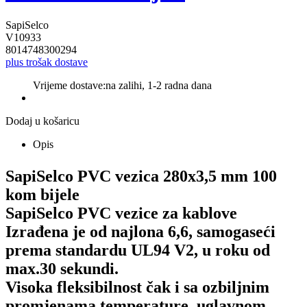
SapiSelco
V10933
8014748300294
plus trošak dostave
Vrijeme dostave:
na zalihi, 1-2 radna dana
Dodaj u košaricu
Opis
SapiSelco PVC vezica 280x3,5 mm 100
kom bijele
SapiSelco PVC vezice za kablove
Izrađena je od najlona 6,6, samogaseći
prema standardu UL94 V2, u roku od
max.30 sekundi.
Visoka fleksibilnost čak i sa ozbiljnim
promjenama temperature, uglavnom