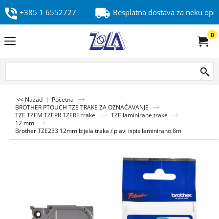
+385 1 6552727
Besplatna dostava za neku op
0
<< Nazad
|
Početna
BROTHER PTOUCH TZE TRAKE ZA OZNAČAVANJE
TZE TZEM TZEPR TZERE trake
TZE laminirane trake
12 mm
Brother TZE233 12mm bijela traka / plavi ispis laminirano 8m