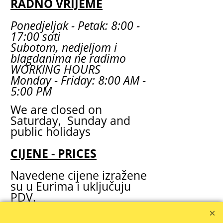
RADNO VRIJEME
Ponedjeljak - Petak: 8:00 -
17:00 sati
Subotom, nedjeljom i
blagdanima ne radimo
WORKING HOURS
Monday - Friday: 8:00 AM -
5:00 PM
We are closed on
Saturday, Sunday and
public holidays
CIJENE - PRICES
Navedene cijene izražene
su u Eurima i uključuju
PDV.
The prices are listed in
Euros and include VAT.