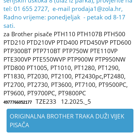
senjskih uskoka 8 (ulaz iz parka), provjerite na
tel: 01 655 2727, e-mail
prodaja1@zola.hr
,
Radno vrijeme: ponedjeljak - petak od 8-17
sati.
za Brother pisače PTH110
PTH107B PTH500
PTD210 PTD210VP PTD400 PTD450VP PTD600
PTP300BT PTP710BT PTP750W PTE110VP
PTE300VP PTE550WVP PTP900W PTP950NW
PTD800 PT1005, PT1010, PT1280, PT1290,
PT1830, PT2030, PT2100, PT2430pc,PT2480,
PT2700, PT2730, PT3600, PT7100, PT9500PC,
PT9600, PT9700PC, PT9800PC
TZE233 12.2025._5
4977766052177
ORIGINALNA BROTHER TRAKA DUŽI VIJEK
PISAČA