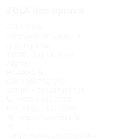
ZOLA doo uprava
ZOLA d.o.o.
Trg Senjskih uskoka 8,
(ulaz iz parka)
10020 - Zagreb (Novi
Zagreb)
Hrvatska, EU
OIB: 18687961705
VAT ID: HR18687961705
+385 1 655 2727
FAX: +385 1 652 9248
https://www.zola.hr
https://www.ultrazvucnekade.com.hr