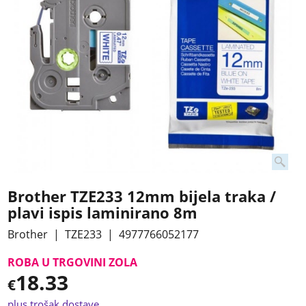
Brother TZE233 12mm bijela traka /
plavi ispis laminirano 8m
Brother
TZE233
4977766052177
ROBA U TRGOVINI ZOLA
18.33
€
plus trošak dostave