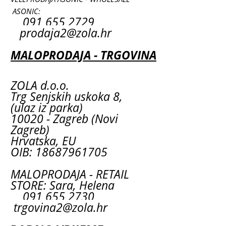
ASONIC:
091 655 2729
prodaja2@zola.hr
MALOPRODAJA - TRGOVINA
ZOLA d.o.o.
Trg Senjskih uskoka 8,
(ulaz iz parka)
10020 - Zagreb (Novi
Zagreb)
Hrvatska, EU
OIB: 18687961705
MALOPRODAJA - RETAIL
STORE: Sara, Helena
091 655 2730
trgovina2@zola.hr