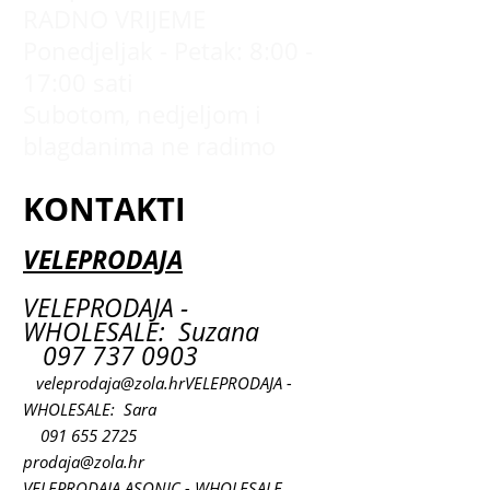
RADNO VRIJEME
Ponedjeljak - Petak: 8:00 -
17:00 sati
Subotom, nedjeljom i
blagdanima ne radimo
KONTAKTI
VELEPRODAJA
VELEPRODAJA -
WHOLESALE: Suzana
097 737 0903
veleprodaja@zola.hr
VELEPRODAJA -
WHOLESALE: Sara
091 655 2725
prodaja@zola.hr
VELEPRODAJA ASONIC - WHOLESALE