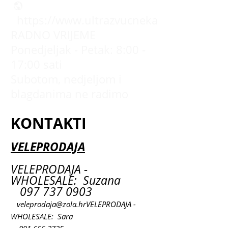
https://www.ultrazvucnekade.com.hr
RADNO VRIJEME
Ponedjeljak - Petak: 8:00 -
17:00 sati
Subotom, nedjeljom i
blagdanima ne radimo
KONTAKTI
VELEPRODAJA
VELEPRODAJA -
WHOLESALE: Suzana
097 737 0903
veleprodaja@zola.hr
VELEPRODAJA -
WHOLESALE: Sara