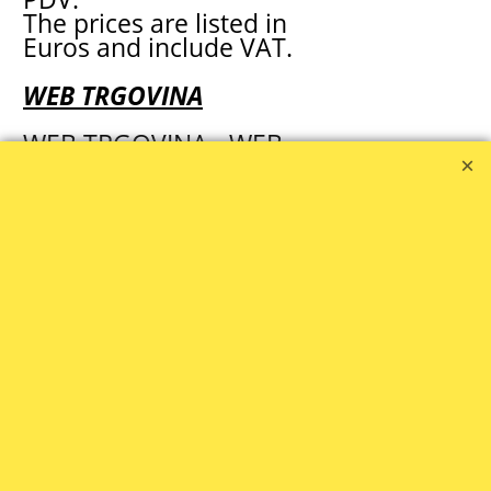
The prices are listed in
Euros and include VAT.
WEB TRGOVINA
WEB TRGOVINA - WEB
SHOP: Sara
091 655 2730
prodaja1@zola.hr
ZOLA SERVIS
BROTHER OVLAŠTENI
SERVIS
091 655 2730
brother@zola.hr