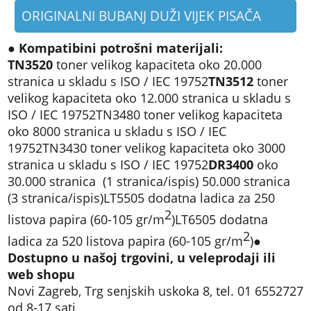
ORIGINALNI BUBANJ DUŽI VIJEK PISAČA
●
Kompatibini potrošni materijali:
TN3520
toner velikog kapaciteta oko 20.000
stranica u skladu s ISO / IEC 19752
TN3512
toner
velikog kapaciteta oko 12.000 stranica u skladu s
ISO / IEC 19752
TN3480 toner velikog kapaciteta
oko 8000 stranica u skladu s ISO / IEC
19752
TN3430 toner velikog kapaciteta oko 3000
stranica u skladu s ISO / IEC 19752
DR3400
oko
30.000 stranica (1 stranica/ispis) 50.000 stranica
(3 stranica/ispis)
LT5505 dodatna ladica za 250
2
listova papira (60-105 gr/m
)
LT6505 dodatna
2
ladica za 520 listova papira (60-105 gr/m
)
●
Dostupno u našoj trgovini, u veleprodaji ili
web shopu
Novi Zagreb, Trg senjskih uskoka 8, tel. 01 6552727
od 8-17 sati