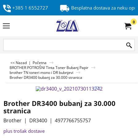
+385 1 6552727
Besplatna dostava za neku op
0
<< Nazad
|
Početna
BROTHER POTROŠNI Tinta Toner Bubanj Papir
brother TN toneri mono i DR bubnjevi
Brother DR3400 bubanj za 30.000 stranica
Brother DR3400 bubanj za 30.000
stranica
Brother
DR3400
4977766755757
plus trošak dostave