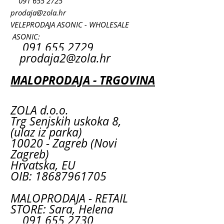
091 655 2725
prodaja@zola.hr
VELEPRODAJA ASONIC - WHOLESALE
ASONIC:
091 655 2729
prodaja2@zola.hr
MALOPRODAJA - TRGOVINA
ZOLA d.o.o.
Trg Senjskih uskoka 8,
(ulaz iz parka)
10020 - Zagreb (Novi
Zagreb)
Hrvatska, EU
OIB: 18687961705
MALOPRODAJA - RETAIL
STORE: Sara, Helena
091 655 2730