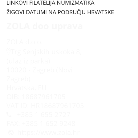
LINKOVI FILATELIJA NUMIZMATIKA
ŽIGOVI DATUMI NA PODRUČJU HRVATSKE
ZOLA doo uprava
ZOLA d.o.o.
Trg Senjskih uskoka 8,
(ulaz iz parka)
10020 - Zagreb (Novi
Zagreb)
Hrvatska, EU
OIB: 18687961705
VAT ID: HR18687961705
+385 1 655 2727
FAX: +385 1 652 9248
https://www.zola.hr