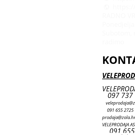
https:
RADNO VR
Ponedjeljak
Subotom, 
radimo
KONT
VELEPROD
VELEPRODA
097 737 
veleprodaja@z
091 655 2725
prodaja@zola.h
VELEPRODAJA A
091 655