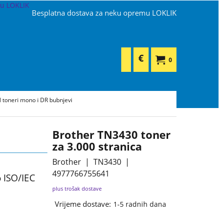
Besplatna dostava za neku opremu LOKLIK
€
0
 toneri mono i DR bubnjevi
Brother TN3430 toner
za 3.000 stranica
Brother
TN3430
4977766755641
 ISO/IEC
plus trošak dostave
Vrijeme dostave:
1-5 radnih dana