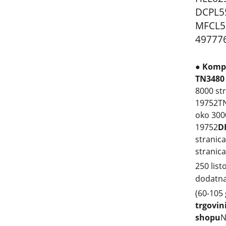
DCPL5
MFCL5
49777
●
Kompa
TN348
8000 str
19752
TN
oko 3000
19752
D
stranica
stranica
250 list
dodatna 
(60-105
trgovini
shopu
N