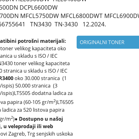
500DN DCPL6600DW
700DN MFCL5750DW MFCL6800DWT MFCL6900
66755641 TN3430 TN-3430 12.2024.
tibini potrošni materijali:
ORIGINALNI TONER
0
toner velikog kapaciteta oko
anica u skladu s ISO / IEC
3430 toner velikog kapaciteta
 stranica u skladu s ISO / IEC
R3400
oko 30.000 stranica (1
/ispis) 50.000 stranica (3
/ispis)
LT5505 dodatna ladica za
2
ova papira (60-105 gr/m
)
LT6505
ladica za 520 listova papira
2
 gr/m
)
●
Dostupno u našoj
, u veleprodaji ili web
ovi Zagreb, Trg senjskih uskoka