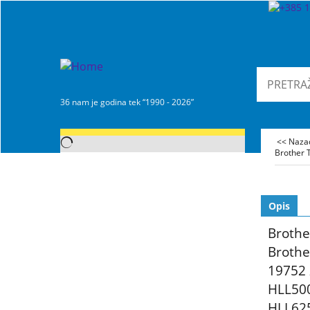
36 nam je godina tek “1990 - 2026”
<< Naz
Brother 
Opis
Brothe
Brothe
19752 
HLL50
HLL62