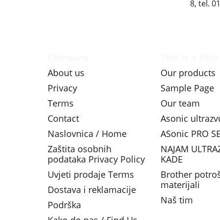
8, tel. 
Company
This is a title
About us
Our products
Privacy
Sample Page
Terms
Our team
Contact
Asonic ultraz
Naslovnica / Home
ASonic PRO SE
Zaštita osobnih
NAJAM ULTRA
podataka Privacy Policy
KADE
Uvjeti prodaje Terms
Brother potro
materijali
Dostava i reklamacije
Naš tim
Podrška