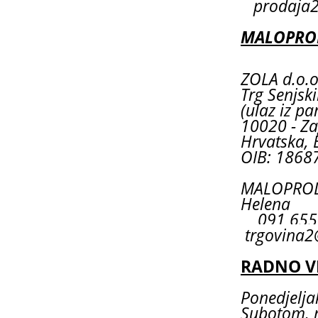
prodaja2
MALOPROD
ZOLA d.o.o
Trg Senjsk
(ulaz iz pa
10020 - Za
Hrvatska, 
OIB: 1868
MALOPRODA
Helena
091 6
trgovina2
RADNO V
Ponedjeljak
Subotom, 