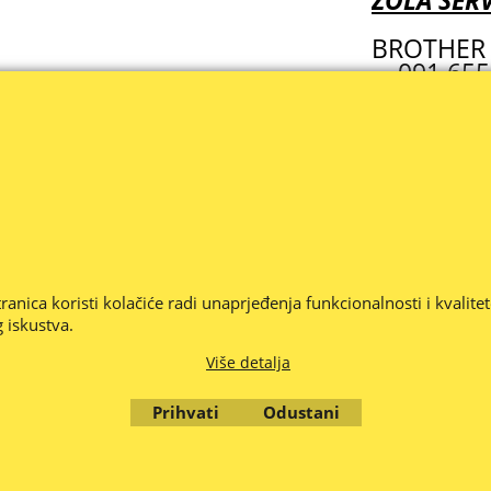
ZOLA SERV
BROTHER 
091 655
brother@
Cijene su iskazane u Eurima (€) i uključuju PDV .
JEDE 1 RADNI DAN - PROVJERITE CIJENU I ISPORUČIVOST ROBE -- C
jeriti ako smo nešto krivo napisali ili propustili, stavili krivu sliku,
anica koristi kolačiće radi unaprjeđenja funkcionalnosti i kvalite
 eventualne pogreške u opisu proizvoda, krivoj slici, opisu ili krivo 
 iskustva.
be je promjenjiva i nije obvezujuća, najbolje je provjeriti dostupnost
Više detalja
© Zola d.o.o. Zagreb 2010. - 2026.
Prihvati
Odustani
To create online store
ShopFactory eCommerce
software was used.