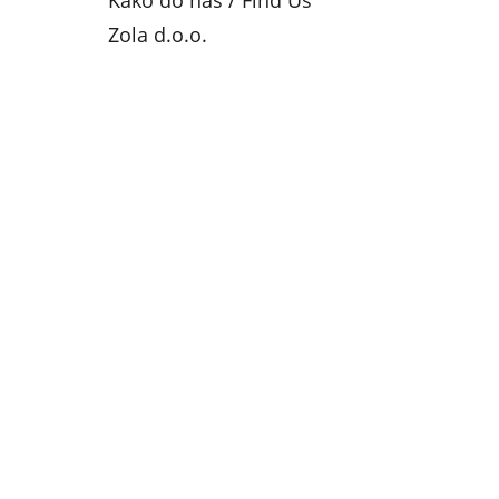
Kako do nas / Find Us
Zola d.o.o.