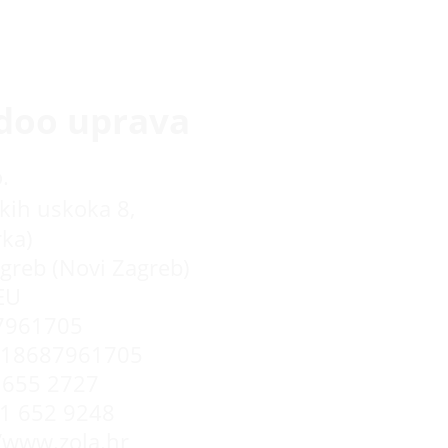
doo uprava
.
kih uskoka 8,
rka)
greb (Novi Zagreb)
EU
7961705
R18687961705
655 2727
 1 652 9248
//www.zola.hr