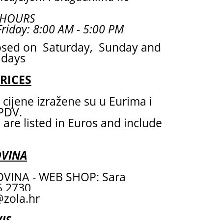
 HOURS
riday: 8:00 AM - 5:00 PM
osed on Saturday, Sunday and
idays
PRICES
cijene izražene su u Eurima i
 PDV.
 are listed in Euros and include
OVINA
VINA - WEB SHOP: Sara
55 2730
zola.hr