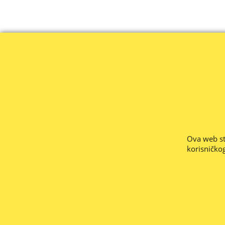
-- PREUZETE PONUDE ZA PLAĆANJE PREKO BANKE VRI
Stranice su nove i u radu, nemojte nam zam
Ova web str
Ne odgovaramo za
korisničkog
Web informacija o raspoloživosti ro