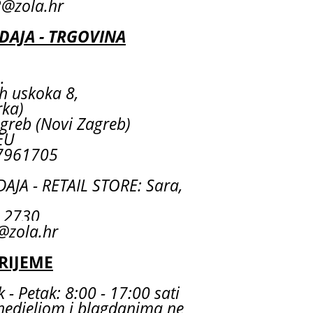
@zola.hr
AJA - TRGOVINA
.
ih uskoka 8,
rka)
greb (Novi Zagreb)
EU
7961705
JA - RETAIL STORE: Sara,
55 2730
@zola.hr
RIJEME
 - Petak: 8:00 - 17:00 sati
nedjeljom i blagdanima ne