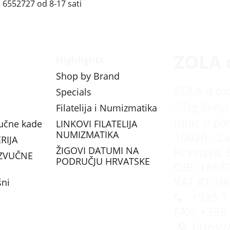
01 6552727 od 8-17 sati
ZOLA 
Highlights
Shop by Brand
ZOLA d.o.o
Specials
Trg Senjs
Filatelija i Numizmatika
(ulaz iz pa
vučne kade
LINKOVI FILATELIJA
NUMIZMATIKA
10020 - Za
RIJA
ŽIGOVI DATUMI NA
Hrvatska, 
ZVUČNE
PODRUČJU HRVATSKE
OIB: 1868
VAT ID: H
šni
+385 1 
FAX: +385
https: