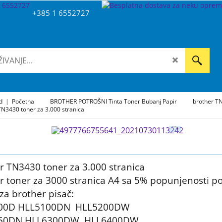
+385 1 6552727
ad
|
Početna
BROTHER POTROŠNI Tinta Toner Bubanj Papir
brother TN
TN3430 toner za 3.000 stranica
r TN3430 toner za 3.000 stranica
r toner za 3000 stranica A4 sa 5% popunjenosti po
za brother pisač:
00D HLL5100DN HLL5200DW
50DN HLL6300DW HLL6400DW