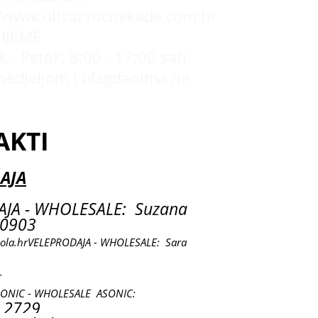
//www.ultrazvucnekade.com.hr
IJEME
 - Petak: 8:00 - 17:00 sati
nedjeljom i blagdanima ne
AKTI
AJA
JA - WHOLESALE: Suzana
0903
ola.hr
VELEPRODAJA - WHOLESALE: Sara
r
SONIC - WHOLESALE ASONIC:
 2729