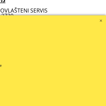
IS
OVLAŠTENI SERVIS
 2730
zola.hr
IJENE SE MIJENJAJU NA DNEVNOJ BAZI -- (1.2026.)
 opis, cijenu, nastojat ćemo sve ispraviti.
te
napisanoj cijeni.
 nekih roba telefonski ili e-mailom.