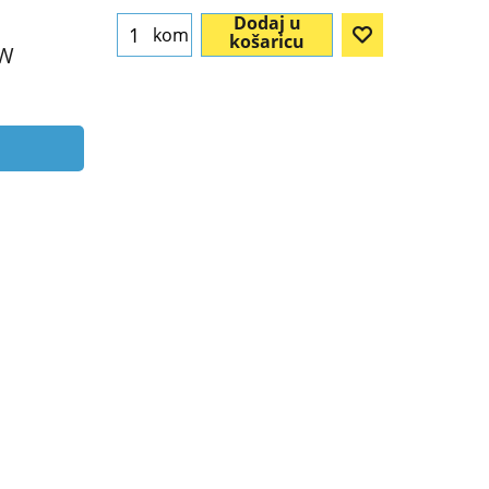
Dodaj u
kom
košaricu
DW