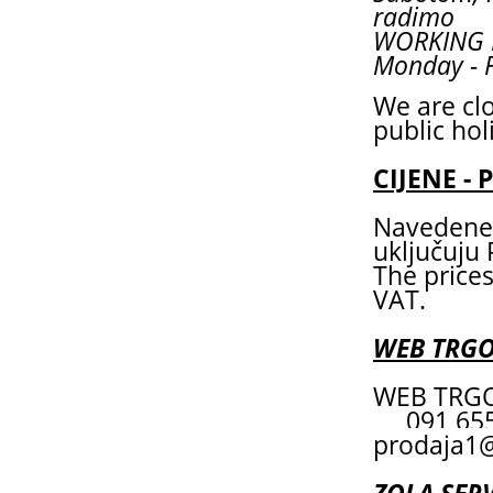
radimo
WORKING
Monday - F
We are cl
public hol
CIJENE - 
Navedene 
uključuju
The prices
VAT.
WEB TRG
WEB TRGO
091 6
prodaja1@