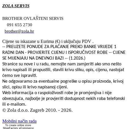
ZOLA SERVIS
BROTHER OVLAŠTENI SERVIS
091 655 2730
brother@zola.hr
Cijene su iskazane u Eurima (€) i uključuju PDV .
-- PREUZETE PONUDE ZA PLAĆANJE PREKO BANKE VRIJEDE 1
RADNI DAN - PROVJERITE CIJENU I ISPORUČIVOST ROBE -- CIJENE
SE MIJENJAJU NA DNEVNOJ BAZI -- (1.2026.)
Stranice su nove i u radu, nemojte nam zamjeriti ako smo nešto
krivo napisali ili propustili, stavili krivu sliku, opis, cijenu, nastojat
ćemo sve ispraviti.
Ne odgovaramo za eventualne pogreške u opisu proizvoda, krivoj
slici, opisu ili krivo napisanoj cijeni.
Web informacija o raspoloživosti robe je promjenjiva i nije
obvezujuća, najbolje je provjeriti dostupnost nekih roba telefonski
ili e-mailom.
© Zola d.o.o. Zagreb 2010. - 2026.
Mobilni način rada
To create online store
ShopFactory eCommerce