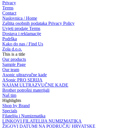
Privacy
Terms
Contact
Naslovnica / Home
Zaštita osobnih podataka Privacy Policy
Uvjeti prodaje Terms
Dostava i reklamacije
Podrška
Kako do nas / Find Us
Zola d.o.o.
This is a title
Our products
Sample Page
Our team
Asonic ultrazvučne kade
ASonic PRO SERIJA
NAJAM ULTRAZVUČNE KADE
Brother potrošni materijali
Naš tim
Highlights
Shop by Brand
Specials
Filatelija i Numizmatika
LINKOVI FILATELIJA NUMIZMATIKA
ŽIGOVI DATUMI NA PODRUČJU HRVATSKE