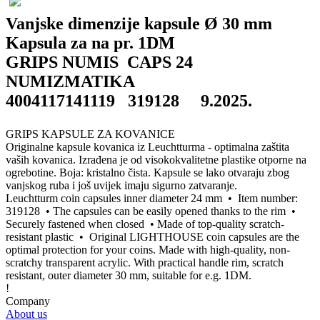
Vanjske dimenzije kapsule Ø 30 mm
Kapsula za na pr. 1DM
GRIPS NUMIS CAPS 24
NUMIZMATIKA
4004117141119 319128 9.2025.
GRIPS KAPSULE ZA KOVANICE
Originalne kapsule kovanica iz Leuchtturma - optimalna zaštita
vaših kovanica. Izrađena je od visokokvalitetne plastike otporne na
ogrebotine. Boja: kristalno čista. Kapsule se lako otvaraju zbog
vanjskog ruba i još uvijek imaju sigurno zatvaranje.
Leuchtturm coin capsules inner diameter 24 mm • Item number:
319128 • The capsules can be easily opened thanks to the rim •
Securely fastened when closed • Made of top-quality scratch-
resistant plastic • Original LIGHTHOUSE coin capsules are the
optimal protection for your coins. Made with high-quality, non-
scratchy transparent acrylic. With practical handle rim, scratch
resistant, outer diameter 30 mm, suitable for e.g. 1DM.
!
Company
About us