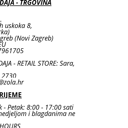
AJA - TRGOVINA
.
ih uskoka 8,
rka)
greb (Novi Zagreb)
EU
7961705
JA - RETAIL STORE: Sara,
55 2730
@zola.hr
RIJEME
 - Petak: 8:00 - 17:00 sati
nedjeljom i blagdanima ne
 HOURS