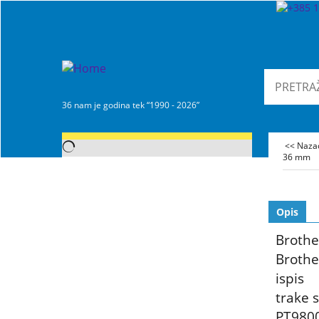
36 nam je godina tek “1990 - 2026”
<< Naz
36 mm
Opis
Brothe
Brothe
ispis
trake 
PT980