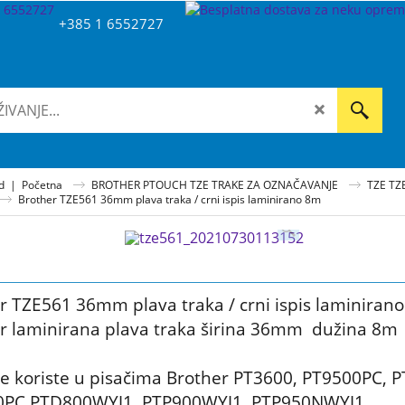
+385 1 6552727
ad
|
Početna
BROTHER PTOUCH TZE TRAKE ZA OZNAČAVANJE
TZE TZ
Brother TZE561 36mm plava traka / crni ispis laminirano 8m
r TZE561 36mm plava traka / crni ispis laminiran
r laminirana plava traka širina 36mm dužina 8m 
se koriste u pisačima Brother PT3600, PT9500PC, 
0PC,PTD800WYJ1, PTP900WYJ1, PTP950NWYJ1