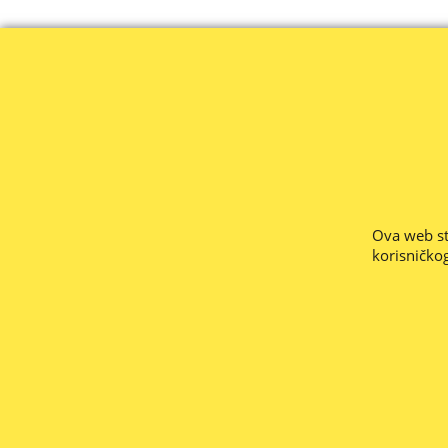
-- PREUZETE PONUDE ZA PLAĆANJE PREKO BANKE VRI
Stranice su nove i u radu, nemojte nam zam
Ova web str
Ne odgovaramo za
korisničkog
Web informacija o raspoloživosti ro