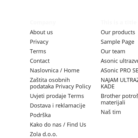
Company
This is a title
About us
Our products
Privacy
Sample Page
Terms
Our team
Contact
Asonic ultraz
Naslovnica / Home
ASonic PRO SE
Zaštita osobnih
NAJAM ULTRA
podataka Privacy Policy
KADE
Uvjeti prodaje Terms
Brother potro
materijali
Dostava i reklamacije
Naš tim
Podrška
Kako do nas / Find Us
Zola d.o.o.