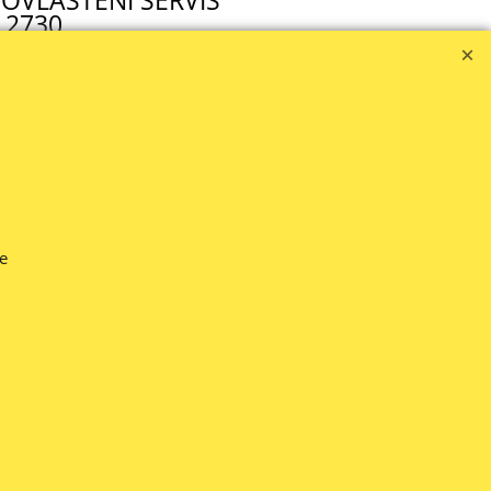
OVLAŠTENI SERVIS
 2730
zola.hr
IJENE SE MIJENJAJU NA DNEVNOJ BAZI -- (1.2026.)
 opis, cijenu, nastojat ćemo sve ispraviti.
te
napisanoj cijeni.
 nekih roba telefonski ili e-mailom.