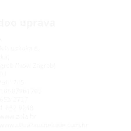
doo uprava
.
kih uskoka 8,
rka)
greb (Novi Zagreb)
EU
7961705
R18687961705
655 2727
 1 652 9248
/www.zola.hr
//www.ultrazvucnekade.com.hr