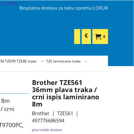
Besplatna dostava za neku opremu LOKLIK
€
0
EM TZEPR TZERE trake
TZE laminirane trake
Brother TZE561
36mm plava traka /
crni ispis laminirano
o 8m
8m
/ crni
Brother
TZE561
497776686594
PT9700PC,
plus trošak dostave