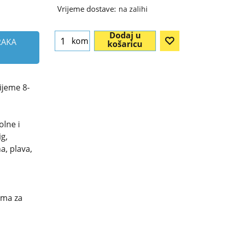
Vrijeme dostave:
na zalihi
Dodaj u
kom
RAKA
košaricu
ijeme 8-
olne i
ig,
na, plava,
ima za