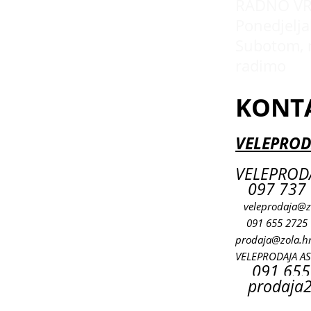
RADNO VR
Ponedjeljak
Subotom, 
radimo
KONT
VELEPROD
VELEPRODA
097 737 
veleprodaja@z
091 655 2725
prodaja@zola.h
VELEPRODAJA A
091 655
prodaja2