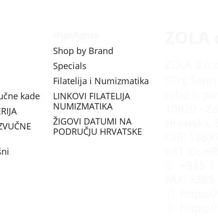
ZOLA 
Highlights
Shop by Brand
ZOLA d.o.o
Specials
Trg Senjs
Filatelija i Numizmatika
(ulaz iz pa
vučne kade
LINKOVI FILATELIJA
NUMIZMATIKA
10020 - Za
RIJA
ŽIGOVI DATUMI NA
Hrvatska, 
ZVUČNE
PODRUČJU HRVATSKE
OIB: 1868
VAT ID: H
šni
+385 1 
FAX: +385
https:/
https: