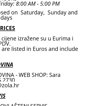
riday: 8:00 AM - 5:00 PM
osed on Saturday, Sunday and
idays
PRICES
cijene izražene su u Eurima i
 PDV.
 are listed in Euros and include
OVINA
VINA - WEB SHOP: Sara
55 2730
zola.hr
IS