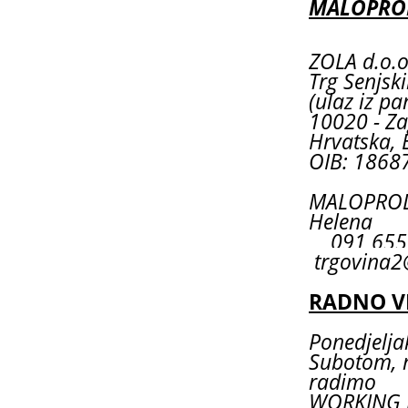
MALOPROD
ZOLA d.o.o
Trg Senjsk
(ulaz iz pa
10020 - Za
Hrvatska, 
OIB: 1868
MALOPRODA
Helena
091 6
trgovina2
RADNO V
Ponedjeljak
Subotom, 
radimo
WORKING