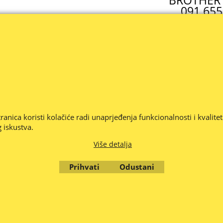
BROTHER 
091 655
brother@
Cijene su iskazane u Eurima (€) i uključuju PDV .
JEDE 1 RADNI DAN - PROVJERITE CIJENU I ISPORUČIVOST ROBE -- C
jeriti ako smo nešto krivo napisali ili propustili, stavili krivu sliku,
anica koristi kolačiće radi unaprjeđenja funkcionalnosti i kvalite
 eventualne pogreške u opisu proizvoda, krivoj slici, opisu ili krivo 
 iskustva.
be je promjenjiva i nije obvezujuća, najbolje je provjeriti dostupnost
© Zola d.o.o. Zagreb 2010. - 2026.
Više detalja
Prihvati
Odustani
To create online store
ShopFactory eCommerce
software was used.