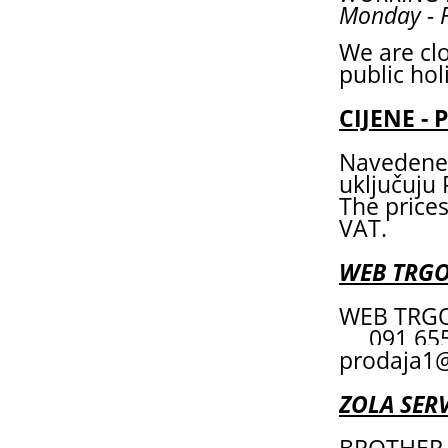
Monday - F
We are cl
public hol
CIJENE - 
Navedene 
uključuju
The prices
VAT.
WEB TRG
WEB TRGO
091 6
prodaja1@
ZOLA SERV