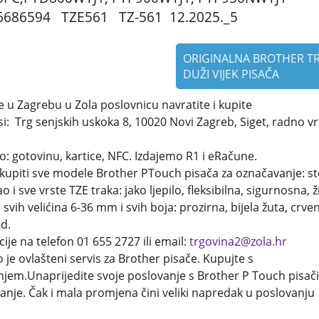
6686594 TZE561 TZ-561 12.2025._5
ORIGINALNA BROTHER T
DUŽI VIJEK PISAČA
 u Zagrebu u Zola poslovnicu navratite i kupite
i: Trg senjskih uskoka 8, 10020 Novi Zagreb, Siget, radno vr
: gotovinu, kartice, NFC. Izdajemo R1 i eRačune.
kupiti sve modele Brother PTouch pisača za označavanje: st
o i sve vrste TZE traka: jako ljepilo, fleksibilna, sigurnosna, ž
, svih velićina 6-36 mm i svih boja: prozirna, bijela žuta, crve
td.
ije na telefon 01 655 2727 ili email:
trgovina2@zola.hr
 je ovlašteni servis za Brother pisače. Kupujte s
njem.Unaprijedite svoje poslovanje s Brother P Touch pisač
nje. Čak i mala promjena čini veliki napredak u poslovanju