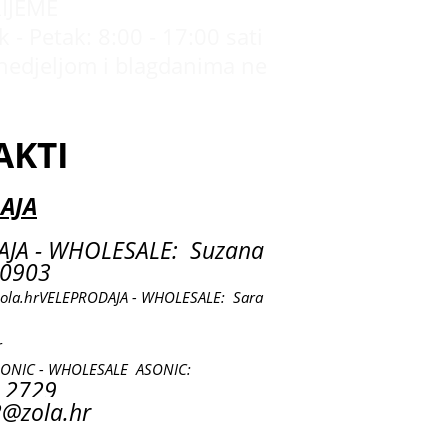
IJEME
 - Petak: 8:00 - 17:00 sati
nedjeljom i blagdanima ne
AKTI
AJA
JA - WHOLESALE: Suzana
0903
ola.hr
VELEPRODAJA - WHOLESALE: Sara
r
SONIC - WHOLESALE ASONIC:
 2729
@zola.hr