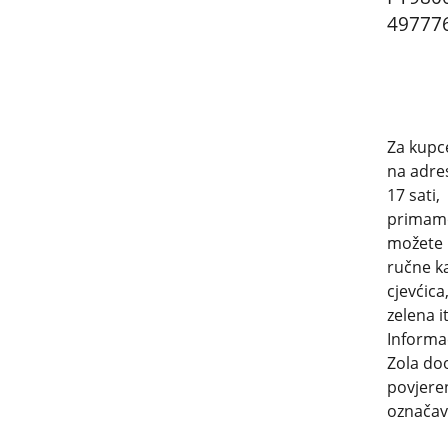
49777
Za kupce
na adres
17 sati,
primamo
možete 
ručne ka
cjevćica
zelena i
Informac
Zola doo
povjere
označava