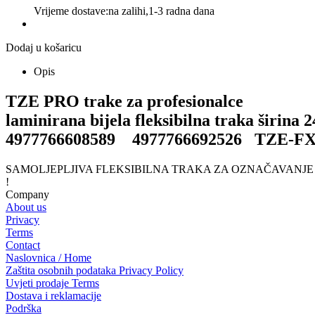
Vrijeme dostave:
na zalihi,1-3 radna dana
Dodaj u košaricu
Opis
TZE PRO trake za profesionalce
laminirana bijela fleksibilna traka širina
4977766608589 4977766692526 TZE-FX
SAMOLJEPLJIVA FLEKSIBILNA TRAKA ZA OZNAČAVANJ
!
Company
About us
Privacy
Terms
Contact
Naslovnica / Home
Zaštita osobnih podataka Privacy Policy
Uvjeti prodaje Terms
Dostava i reklamacije
Podrška