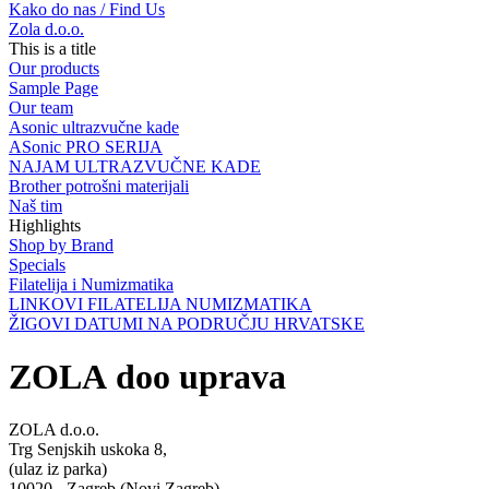
Kako do nas / Find Us
Zola d.o.o.
This is a title
Our products
Sample Page
Our team
Asonic ultrazvučne kade
ASonic PRO SERIJA
NAJAM ULTRAZVUČNE KADE
Brother potrošni materijali
Naš tim
Highlights
Shop by Brand
Specials
Filatelija i Numizmatika
LINKOVI FILATELIJA NUMIZMATIKA
ŽIGOVI DATUMI NA PODRUČJU HRVATSKE
ZOLA doo uprava
ZOLA d.o.o.
Trg Senjskih uskoka 8,
(ulaz iz parka)
10020 - Zagreb (Novi Zagreb)