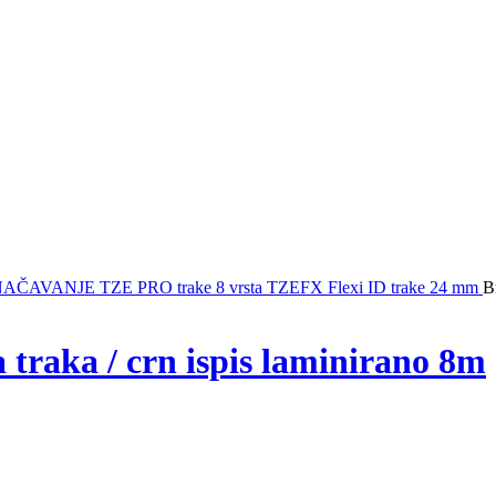
NAČAVANJE
TZE PRO trake 8 vrsta
TZEFX Flexi ID trake
24 mm
B
raka / crn ispis laminirano 8m