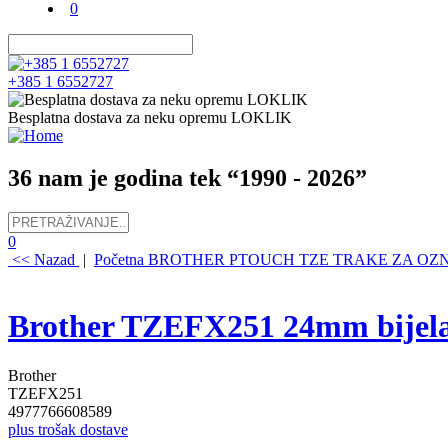
0
+385 1 6552727
Besplatna dostava za neku opremu LOKLIK
36 nam je godina tek “1990 - 2026”
0
<< Nazad
|
Početna
BROTHER PTOUCH TZE TRAKE ZA OZ
Brother TZEFX251 24mm bijela t
Brother
TZEFX251
4977766608589
plus trošak dostave