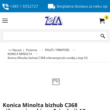
+385 1 6552727
Besplatna dostava za neku op
0
<< Nazad
|
Početna
PISAČI / PRINTERS
KONICA MINOLTA
Konica Minolta bizhub C368 višenamjenski uređaj u boji A3
Konica Minolta bizhub C368