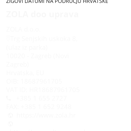
ŽIGOVI DATUMI NA PODRUČJU HRVATSKE
ZOLA doo uprava
ZOLA d.o.o.
Trg Senjskih uskoka 8,
(ulaz iz parka)
10020 - Zagreb (Novi
Zagreb)
Hrvatska, EU
OIB: 18687961705
VAT ID: HR18687961705
+385 1 655 2727
FAX: +385 1 652 9248
https://www.zola.hr