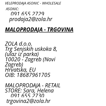
VELEPRODAJA ASONIC - WHOLESALE
ASONIC:
091 655 2729
prodaja2@zola.hr
MALOPRODAJA - TRGOVINA
ZOLA d.o.o.
Trg Senjskih uskoka 8,
(ulaz iz parka)
10020 - Zagreb (Novi
Zagreb)
Hrvatska, EU
OIB: 18687961705
MALOPRODAJA - RETAIL
STORE: Sara, Helena
091 655 2730
trgovina2@zola.hr