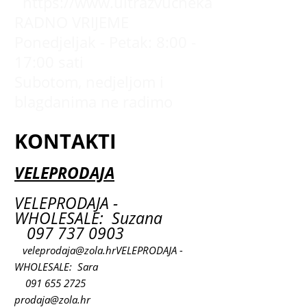
https://www.ultrazvucnekade.com.hr
RADNO VRIJEME
Ponedjeljak - Petak: 8:00 -
17:00 sati
Subotom, nedjeljom i
blagdanima ne radimo
KONTAKTI
VELEPRODAJA
VELEPRODAJA -
WHOLESALE: Suzana
097 737 0903
veleprodaja@zola.hr
VELEPRODAJA -
WHOLESALE: Sara
091 655 2725
prodaja@zola.hr