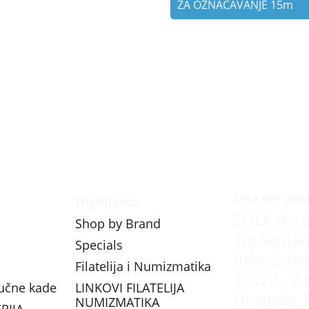
ZA OZNAČAVANJE 15m
ZOLA doo upra
Highlights
ZOLA d.o.o
Shop by Brand
Trg Senjsk
Specials
(ulaz iz pa
Filatelija i Numizmatika
10020 - Za
vučne kade
LINKOVI FILATELIJA
Hrvatska, 
NUMIZMATIKA