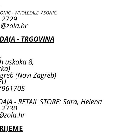
r
SONIC - WHOLESALE ASONIC:
 2729
@zola.hr
AJA - TRGOVINA
.
ih uskoka 8,
rka)
greb (Novi Zagreb)
EU
7961705
JA - RETAIL STORE: Sara, Helena
55 2730
@zola.hr
RIJEME