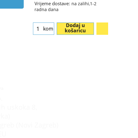
Vrijeme dostave:
na zalihi,1-2
radna dana
Dodaj u
kom
košaricu
va
.
ih uskoka 8,
rka)
greb (Novi Zagreb)
EU