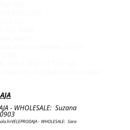
7961705
R18687961705
55 2727
 1 652 9248
www.zola.hr
www.ultrazvucnekade.com.hr
IJEME
 - Petak: 8:00 - 17:00 sati
nedjeljom i blagdanima ne radimo
AJA
JA - WHOLESALE: Suzana
0903
ola.hr
VELEPRODAJA - WHOLESALE: Sara