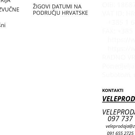
RIJA
OIB: 1868
ŽIGOVI DATUMI NA
ZVUČNE
PODRUČJU HRVATSKE
VAT ID: H
+385 1 6
šni
FAX: +385
https://
https://
RADNO VR
Ponedjeljak
Subotom, 
KONTAKTI
VELEPROD
VELEPRODA
097 737 
veleprodaja@z
091 655 2725