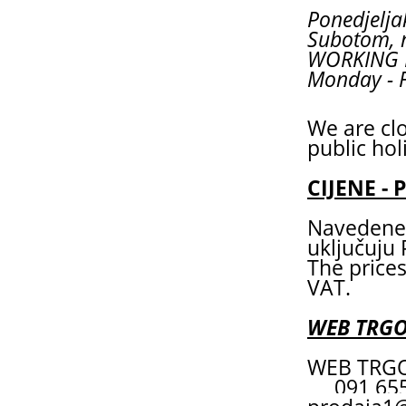
Ponedjeljak
Subotom, 
WORKING
Monday - F
We are cl
public hol
CIJENE - 
Navedene 
uključuju
The prices
VAT.
WEB TRG
WEB TRGO
091 6