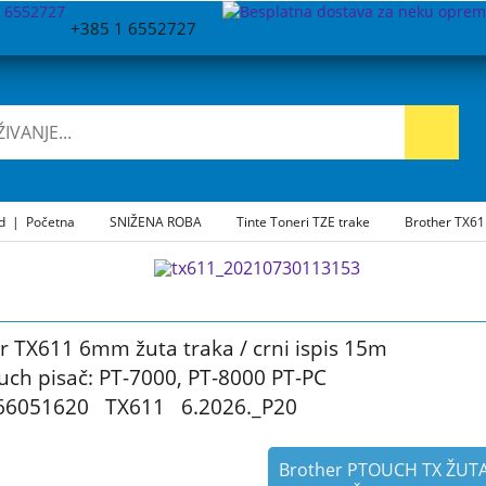
+385 1 6552727
ad
|
Početna
SNIŽENA ROBA
Tinte Toneri TZE trake
Brother TX611
r TX611 6mm žuta traka / crni ispis 15m
uch pisač: PT-7000, PT-8000 PT-PC
66051620 TX611 6.2026._P20
Brother PTOUCH TX ŽUT