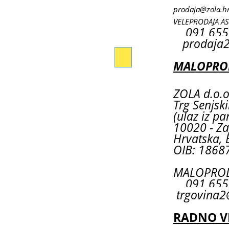
prodaja@zola.h
VELEPRODAJA A
091 655
prodaja2
MALOPROD
ZOLA d.o.o
Trg Senjsk
(ulaz iz pa
10020 - Za
Hrvatska, 
OIB: 1868
MALOPRODA
091 6
trgovina2
RADNO V