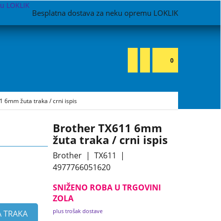
Besplatna dostava za neku opremu LOKLIK
0
 6mm žuta traka / crni ispis
Brother TX611 6mm
žuta traka / crni ispis
Brother
TX611
4977766051620
SNIŽENO ROBA U TRGOVINI
ZOLA
plus trošak dostave
A TRAKA