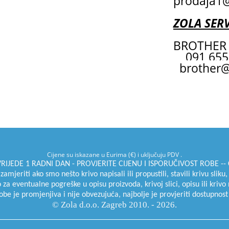
prodaja1@
ZOLA SERV
BROTHER 
091 655
brother@
Cijene su iskazane u Eurima (€) i uključuju PDV .
JEDE 1 RADNI DAN - PROVJERITE CIJENU I ISPORUČIVOST ROBE -- C
jeriti ako smo nešto krivo napisali ili propustili, stavili krivu sliku,
 eventualne pogreške u opisu proizvoda, krivoj slici, opisu ili krivo 
be je promjenjiva i nije obvezujuća, najbolje je provjeriti dostupnost
© Zola d.o.o. Zagreb 2010. - 2026.