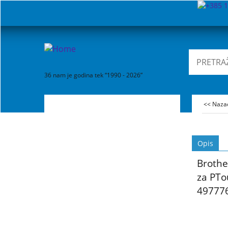
36 nam je godina tek “1990 - 2026”
<< Naz
Opis
Brothe
za PTo
49777