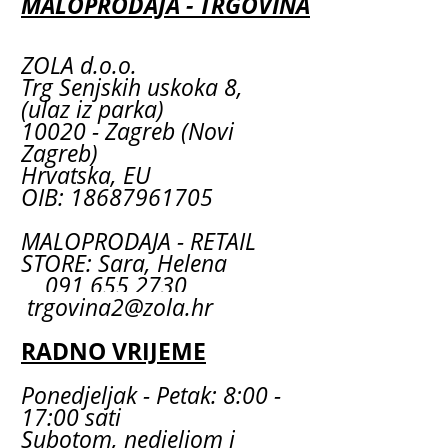
MALOPRODAJA - TRGOVINA
ZOLA d.o.o.
Trg Senjskih uskoka 8,
(ulaz iz parka)
10020 - Zagreb (Novi
Zagreb)
Hrvatska, EU
OIB: 18687961705
MALOPRODAJA - RETAIL
STORE: Sara, Helena
091 655 2730
trgovina2@zola.hr
RADNO VRIJEME
Ponedjeljak - Petak: 8:00 -
17:00 sati
Subotom, nedjeljom i