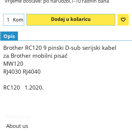
Vrijeme dostave:
po narudžbi,1-10 radnih dana
Dodaj u košaricu
Kom
Opis
Brother RC120 9 pinski D-sub serijski kabel
za Brother mobilni pisač
MW120
RJ4030 RJ4040
RC120 1.2020.
Company
About us