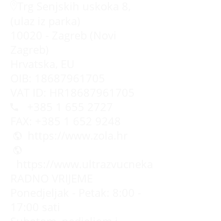
Trg Senjskih uskoka 8,
(ulaz iz parka)
10020 - Zagreb (Novi
Zagreb)
Hrvatska, EU
OIB: 18687961705
VAT ID: HR18687961705
+385 1 655 2727
FAX: +385 1 652 9248
https://www.zola.hr
https://www.ultrazvucnekade.com.hr
RADNO VRIJEME
Ponedjeljak - Petak: 8:00 -
17:00 sati