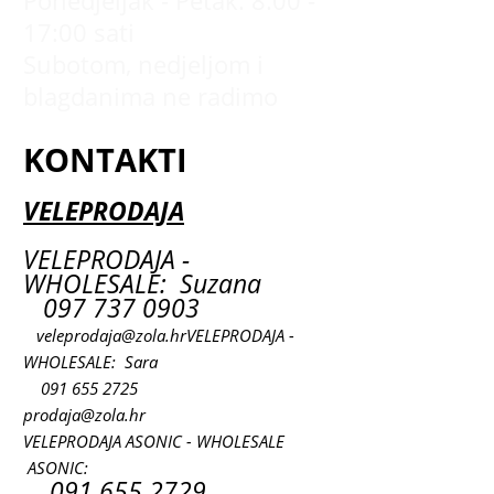
Ponedjeljak - Petak: 8:00 -
17:00 sati
Subotom, nedjeljom i
blagdanima ne radimo
KONTAKTI
VELEPRODAJA
VELEPRODAJA -
WHOLESALE: Suzana
097 737 0903
veleprodaja@zola.hr
VELEPRODAJA -
WHOLESALE: Sara
091 655 2725
prodaja@zola.hr
VELEPRODAJA ASONIC - WHOLESALE
ASONIC:
091 655 2729