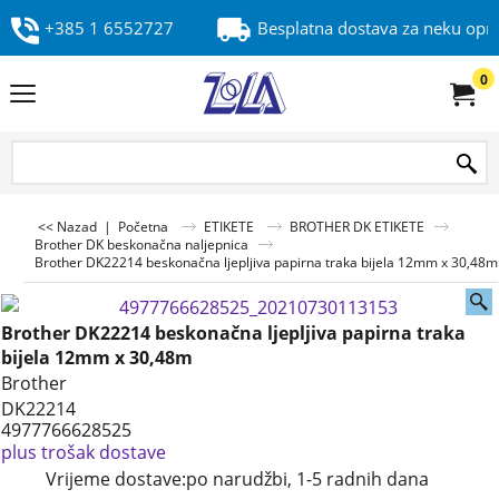
+385 1 6552727
Besplatna dostava za neku op
0
<< Nazad
|
Početna
ETIKETE
BROTHER DK ETIKETE
Brother DK beskonačna naljepnica
Brother DK22214 beskonačna ljepljiva papirna traka bijela 12mm x 30,48m
Brother DK22214 beskonačna ljepljiva papirna traka
bijela 12mm x 30,48m
Brother
DK22214
4977766628525
plus trošak dostave
Vrijeme dostave:
po narudžbi, 1-5 radnih dana