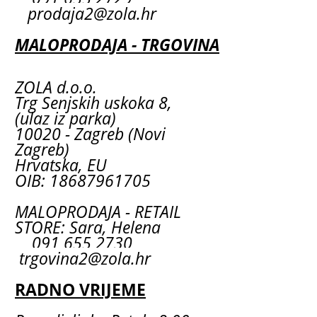
prodaja2@zola.hr
MALOPRODAJA - TRGOVINA
ZOLA d.o.o.
Trg Senjskih uskoka 8,
(ulaz iz parka)
10020 - Zagreb (Novi
Zagreb)
Hrvatska, EU
OIB: 18687961705
MALOPRODAJA - RETAIL
STORE: Sara, Helena
091 655 2730
trgovina2@zola.hr
RADNO VRIJEME