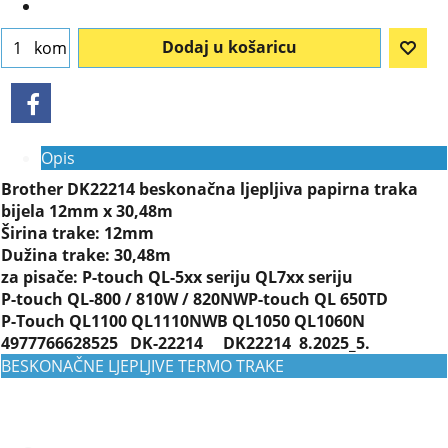
Dodaj u košaricu
kom
Opis
Brother DK22214 beskonačna ljepljiva papirna traka
bijela 12mm x 30,48m
Širina trake: 12mm
Dužina trake: 30,48m
za pisače: P-touch QL-5xx seriju QL7xx seriju
P-touch QL-800 / 810W / 820NWP-touch QL 650TD
P-Touch QL1100 QL1110NWB QL1050 QL1060N
4977766628525 DK-22214 DK22214 8.2025_5.
BESKONAČNE LJEPLJIVE TERMO TRAKE