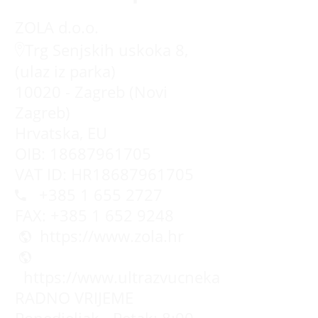
ZOLA d.o.o.
Trg Senjskih uskoka 8,
(ulaz iz parka)
10020 - Zagreb (Novi
Zagreb)
Hrvatska, EU
OIB: 18687961705
VAT ID: HR18687961705
+385 1 655 2727
FAX: +385 1 652 9248
https://www.zola.hr
https://www.ultrazvucnekade.com.hr
RADNO VRIJEME