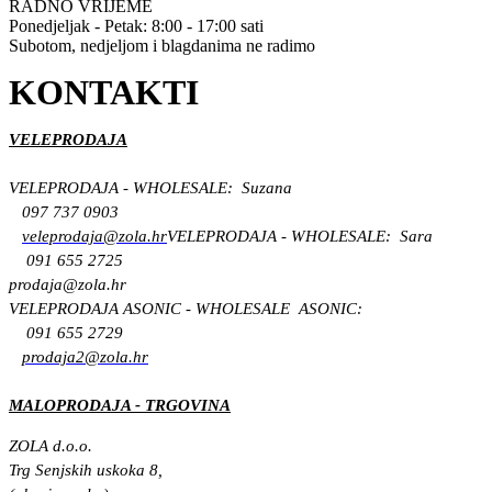
RADNO VRIJEME
Ponedjeljak - Petak: 8:00 - 17:00 sati
Subotom, nedjeljom i blagdanima ne radimo
KONTAKTI
VELEPRODAJA
VELEPRODAJA - WHOLESALE: Suzana
097 737 0903
veleprodaja@zola.hr
VELEPRODAJA - WHOLESALE: Sara
091 655 2725
prodaja@zola.hr
VELEPRODAJA ASONIC - WHOLESALE ASONIC:
091 655 2729
prodaja2@zola.hr
MALOPRODAJA - TRGOVINA
ZOLA d.o.o.
Trg Senjskih uskoka 8,