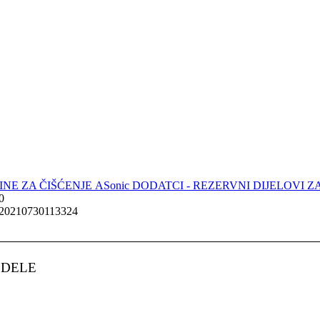
NE ZA ČIŠĆENJE
ASonic DODATCI - REZERVNI DIJELOVI
0
ODELE