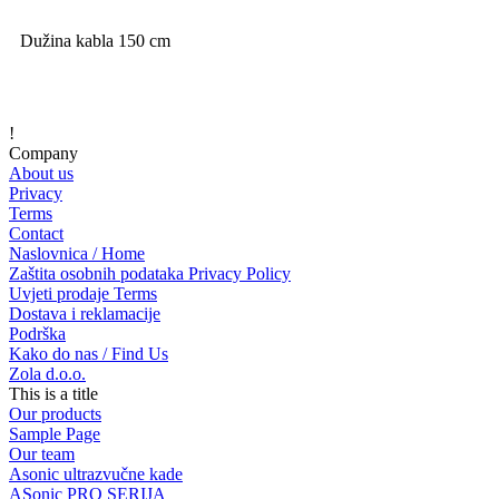
Dužina kabla 150 cm
!
Company
About us
Privacy
Terms
Contact
Naslovnica / Home
Zaštita osobnih podataka Privacy Policy
Uvjeti prodaje Terms
Dostava i reklamacije
Podrška
Kako do nas / Find Us
Zola d.o.o.
This is a title
Our products
Sample Page
Our team
Asonic ultrazvučne kade
ASonic PRO SERIJA