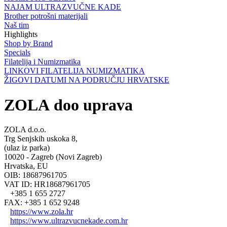
NAJAM ULTRAZVUČNE KADE
Brother potrošni materijali
Naš tim
Highlights
Shop by Brand
Specials
Filatelija i Numizmatika
LINKOVI FILATELIJA NUMIZMATIKA
ŽIGOVI DATUMI NA PODRUČJU HRVATSKE
ZOLA doo uprava
ZOLA d.o.o.
Trg Senjskih uskoka 8,
(ulaz iz parka)
10020 - Zagreb (Novi Zagreb)
Hrvatska, EU
OIB: 18687961705
VAT ID: HR18687961705
+385 1 655 2727
FAX: +385 1 652 9248
https://www.zola.hr
https://www.ultrazvucnekade.com.hr