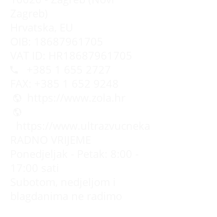
Zagreb)
Hrvatska, EU
OIB: 18687961705
VAT ID: HR18687961705
+385 1 655 2727
FAX: +385 1 652 9248
https://www.zola.hr
https://www.ultrazvucnekade.com.hr
RADNO VRIJEME
Ponedjeljak - Petak: 8:00 -
17:00 sati
Subotom, nedjeljom i
blagdanima ne radimo