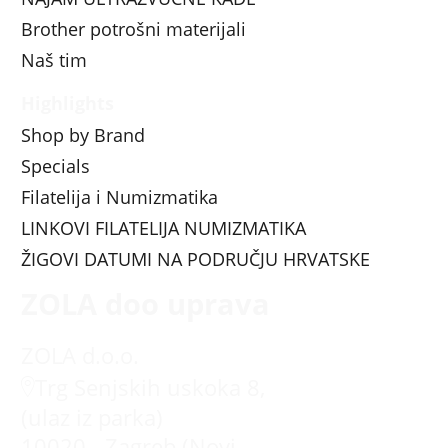
Brother potrošni materijali
Naš tim
Highlights
Shop by Brand
Specials
Filatelija i Numizmatika
LINKOVI FILATELIJA NUMIZMATIKA
ŽIGOVI DATUMI NA PODRUČJU HRVATSKE
ZOLA doo uprava
ZOLA d.o.o.
Trg Senjskih uskoka 8,
(ulaz iz parka)
10020 - Zagreb (Novi