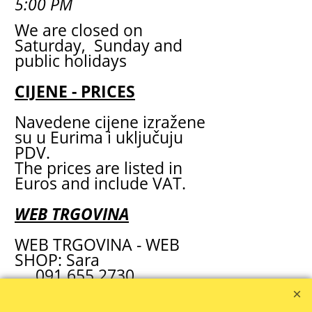
5:00 PM
We are closed on
Saturday, Sunday and
public holidays
CIJENE - PRICES
Navedene cijene izražene
su u Eurima i uključuju
PDV.
The prices are listed in
Euros and include VAT.
WEB TRGOVINA
WEB TRGOVINA - WEB
SHOP: Sara
091 655 2730
prodaja1@zola.hr