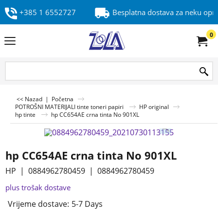
+385 1 6552727
Besplatna dostava za neku op
0
<< Nazad
|
Početna
POTROŠNI MATERIJALI tinte toneri papiri
HP original
hp tinte
hp CC654AE crna tinta No 901XL
hp CC654AE crna tinta No 901XL
HP
0884962780459
0884962780459
plus trošak dostave
Vrijeme dostave:
5-7 Days