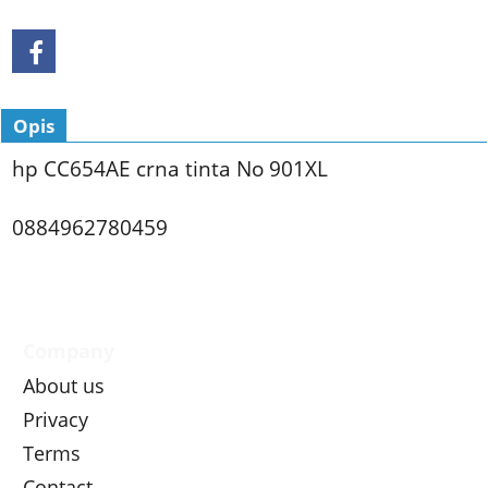
Opis
hp CC654AE crna tinta No 901XL
0884962780459
Company
About us
Privacy
Terms
Contact