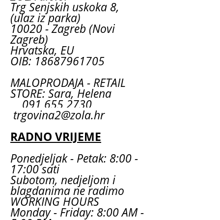
Trg Senjskih uskoka 8,
(ulaz iz parka)
10020 - Zagreb (Novi
Zagreb)
Hrvatska, EU
OIB: 18687961705
MALOPRODAJA - RETAIL
STORE: Sara, Helena
091 655 2730
trgovina2@zola.hr
RADNO VRIJEME
Ponedjeljak - Petak: 8:00 -
17:00 sati
Subotom, nedjeljom i
blagdanima ne radimo
WORKING HOURS
Monday - Friday: 8:00 AM -