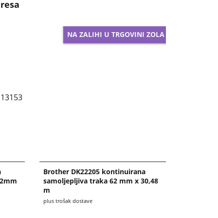
dresa
NA ZALIHI U TRGOVINI ZOLA
a
Brother DK22205 kontinuirana
a 62mm
samoljepljiva traka 62 mm x 30,48
m
plus trošak dostave