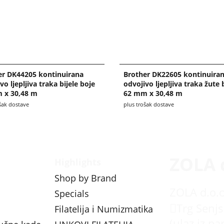
er DK44205 kontinuirana
Brother DK22605 kontinuira
vo ljepljiva traka bijele boje
odvojivo ljepljiva traka žute 
 x 30,48 m
62 mm x 30,48 m
šak dostave
plus trošak dostave
ZOLA 
Highlights
Shop by Brand
ZOLA d.o.o
Specials
Trg Senjs
Filatelija i Numizmatika
(ulaz iz pa