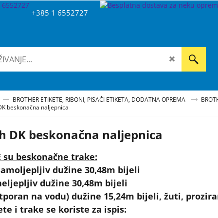
+385 1 6552727
BROTHER ETIKETE, RIBONI, PISAČI ETIKETA, DODATNA OPREMA
BROTH
DK beskonačna naljepnica
h DK beskonačna naljepnica
 su beskonačne trake:
samoljepljiv dužine 30,48m bijeli
neljepljiv dužine 30,48m bijeli
otporan na vodu) dužine 15,24m bijeli, žuti, prozir
te i trake se koriste za ispis: