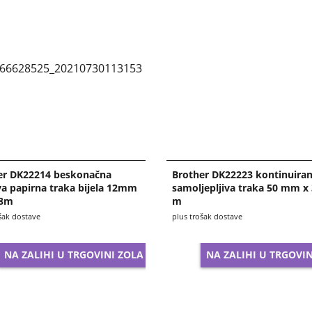
er DK22214 beskonačna
Brother DK22223 kontinuira
iva papirna traka bijela 12mm
samoljepljiva traka 50 mm x 
48m
m
šak dostave
plus trošak dostave
NA ZALIHI U TRGOVINI ZOLA
NA ZALIHI U TRGOVIN