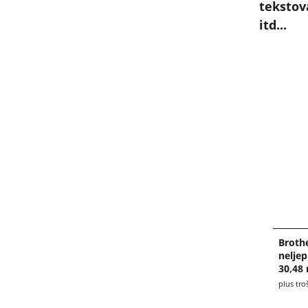
tekstov
itd...
Broth
nelje
30,48
plus tro