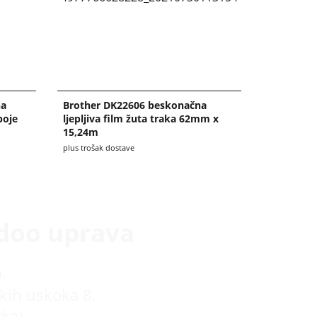
na
Brother DK22606 beskonačna
boje
ljepljiva film žuta traka 62mm x
15,24m
plus trošak dostave
doo uprava
.
kih uskoka 8,
rka)