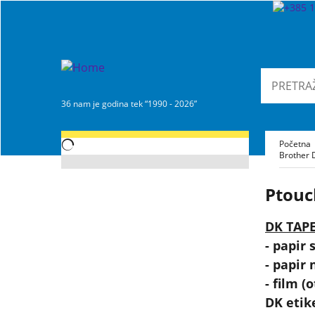
36 nam je godina tek “1990 - 2026”
Početna
Brother 
Ptouc
DK TAPE
- papir 
- papir 
- film (
DK etike