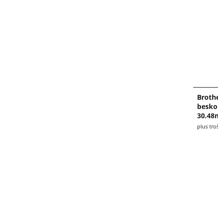
Broth
besko
30.48
plus tro