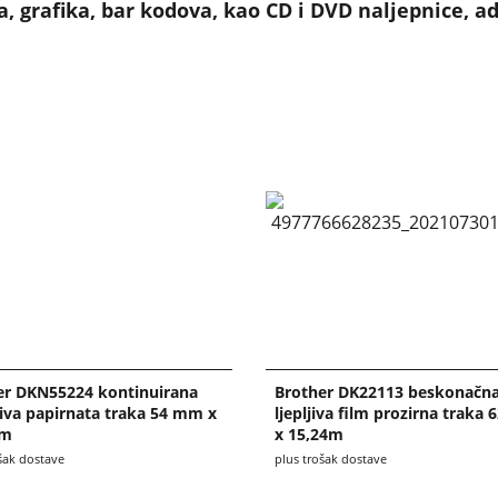
a, grafika, bar kodova, kao CD i DVD naljepnice, a
er DKN55224 kontinuirana
Brother DK22113 beskonačn
piva papirnata traka 54 mm x
ljepljiva film prozirna trak
 m
x 15,24m
šak dostave
plus trošak dostave