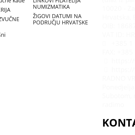
vučne kade
LINKOVI FILATELIJA
NUMIZMATIKA
10020 - Za
RIJA
ŽIGOVI DATUMI NA
Hrvatska, 
ZVUČNE
PODRUČJU HRVATSKE
OIB: 1868
VAT ID: H
šni
+385 1 
FAX: +385
https:/
https:
RADNO VR
Ponedjeljak
Subotom, 
radimo
KONT