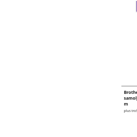
Broth
samolj
m
plus tro