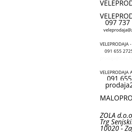
VELEPRO
VELEPROD
097 737 
veleprodaja@z
VELEPRODAJA -
091 655 272
prodaja@zola.h
VELEPRODAJA 
091 655
prodaja
MALOPROD
ZOLA d.o.o
Trg Senjski
10020 - Za