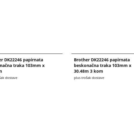
er DK22246 papirnata
Brother DK22246 papirnata
načna traka 103mm x
beskonačna traka 103mm x
m
30.48m 3 kom
šak dostave
plus trošak dostave