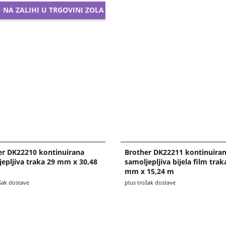
NA ZALIHI U TRGOVINI ZOLA
er DK22210 kontinuirana
Brother DK22211 kontinuira
epljiva traka 29 mm x 30,48
samoljepljiva bijela film trak
mm x 15,24 m
šak dostave
plus trošak dostave