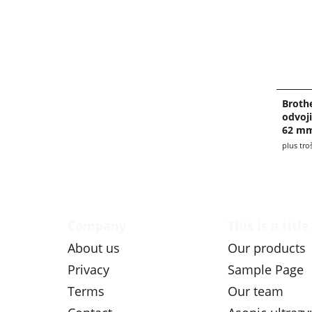
Broth
odvoji
62 mm
plus tro
Company
This is a title
About us
Our products
Privacy
Sample Page
Terms
Our team