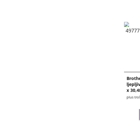
Broth
ljeplj
x 30,
plus tro