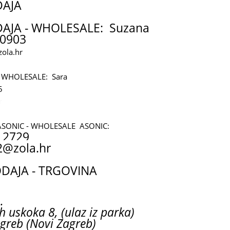
DAJA
AJA - WHOLESALE: Suzana
0903
ola.hr
 WHOLESALE: Sara
5
r
ASONIC - WHOLESALE ASONIC:
 2729
2@zola.hr
AJA - TRGOVINA
.
h uskoka 8, (ulaz iz parka)
greb (Novi Zagreb)