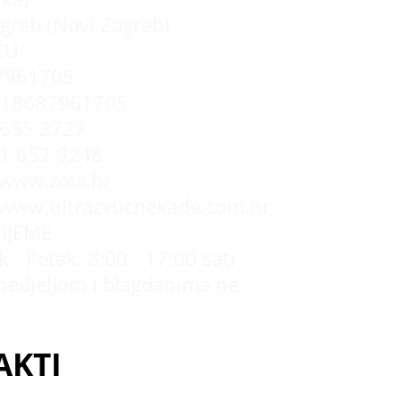
greb (Novi Zagreb)
EU
7961705
R18687961705
655 2727
 1 652 9248
/www.zola.hr
//www.ultrazvucnekade.com.hr
IJEME
 - Petak: 8:00 - 17:00 sati
nedjeljom i blagdanima ne
AKTI