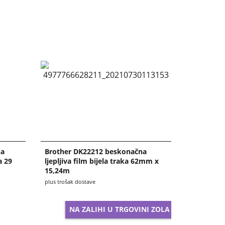
na
Brother DK22212 beskonačna
a 29
ljepljiva film bijela traka 62mm x
15,24m
plus trošak dostave
NA ZALIHI U TRGOVINI ZOLA